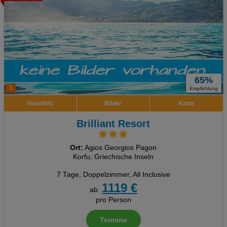
Analyse
Social Media Cookies
Advertising
Erweiterte Einstellungen
65%
3
Empfehlung
Hotelinfo
Bilder
Karte
Brilliant Resort
Ort:
Agios Georgios Pagon
Korfu, Griechische Inseln
7 Tage
,
Doppelzimmer, All Inclusive
1119 €
ab
pro Person
Termine