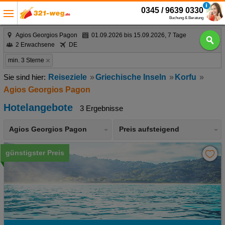
0345 / 9639 0330
Buchung & Beratung
Agios Georgios Pagon
01.09.2026 bis 15.09.2026, 7 Tage
2 Erwachsene
DE
min. 3 Sterne
Reiseziele
Griechische Inseln
Korfu
Agios Georgios Pagon
Hotelangebote
3 Ergebnisse
Agios Georgios Pagon
Preis aufsteigend
günstigster Preis