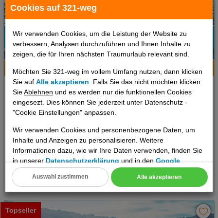
Cookies auf 321-weg
Wir verwenden Cookies, um die Leistung der Website zu
verbessern, Analysen durchzuführen und Ihnen Inhalte zu
17%
2
zeigen, die für Ihren nächsten Traumurlaub relevant sind.
Empfehlung
Hotelinfo
Bilder
Karte
Möchten Sie 321-weg im vollem Umfang nutzen, dann klicken
Sie auf
Alle akzeptieren
. Falls Sie das nicht möchten klicken
Porto Demo Hotel
Sie
Ablehnen
und es werden nur die funktionellen Cookies
eingesezt. Dies können Sie jederzeit unter Datenschutz -
Ort:
Agios Georgios Pagon
"Cookie Einstellungen" anpassen.
Korfu, Griechische Inseln
Wir verwenden Cookies und personenbezogene Daten, um
7 Tage
,
Doppelzimmer, All Inclusive
Inhalte und Anzeigen zu personalisieren. Weitere
1119 €
Informationen dazu, wie wir Ihre Daten verwenden, finden Sie
ab
in unserer
Datenschutzerklärung
und in den
Google
pro Person
Datenschutz- und Nutzungsbedingungen
.
Auswahl zustimmen
Alle akzeptieren
Termine
Cookie Einstellungen
Technische Cookies
Topseller