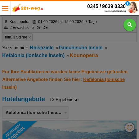
0345 / 9639 0330
Buchung & Beratung
Kounopetra
01.09.2026 bis 15.09.2026, 7 Tage
2 Erwachsene
DE
min. 3 Sterne
Reiseziele
Griechische Inseln
Kefalonia (Ionische Inseln)
Kounopetra
Für Ihre Suchkriterien wurden keine Ergebnisse gefunden.
Alternative Angebote finden Sie hier:
Kefalonia (Ionische
Inseln)
Hotelangebote
13 Ergebnisse
Kefalonia (Ionische Inseln)