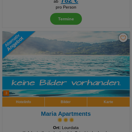
782 €
ab
pro Person
Termine
3
Hotelinfo
Bilder
Karte
Maria Apartments
Ort:
Lourdata