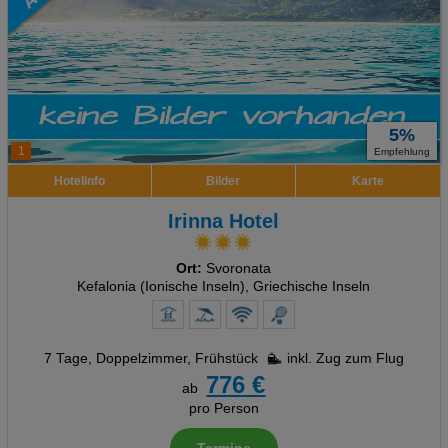
5%
1
Empfehlung
Hotelinfo
Bilder
Karte
Irinna Hotel
Ort:
Svoronata
Kefalonia (Ionische Inseln), Griechische Inseln
7 Tage
,
Doppelzimmer, Frühstück
inkl. Zug zum Flug
776 €
ab
pro Person