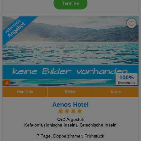
Termine
100%
8
Empfehlung
Hotelinfo
Bilder
Karte
Aenos Hotel
Ort:
Argostoli
Kefalonia (Ionische Inseln), Griechische Inseln
7 Tage
,
Doppelzimmer, Frühstück