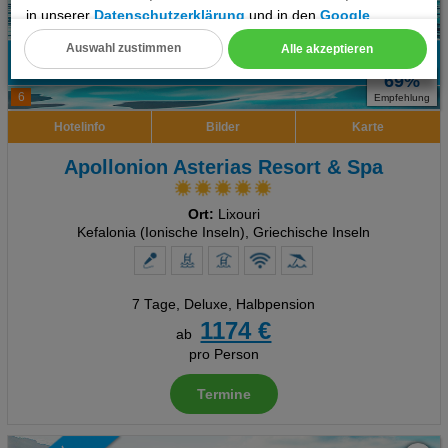
in unserer
Datenschutzerklärung
und in den
Google
Datenschutz- und Nutzungsbedingungen
.
Auswahl zustimmen
Alle akzeptieren
Cookie Einstellungen
69%
6
Empfehlung
Technische Cookies
Hotelinfo
Bilder
Karte
Analyse
Apollonion Asterias Resort & Spa
Social Media Cookies
Ort:
Lixouri
Kefalonia (Ionische Inseln), Griechische Inseln
Advertising
Erweiterte Einstellungen
7 Tage
,
Deluxe, Halbpension
1174 €
ab
pro Person
Termine