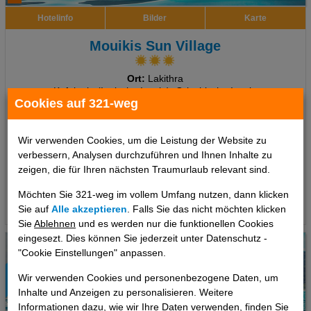
Hotelinfo
Bilder
Karte
Mouikis Sun Village
Ort:
Lakithra
Kefalonia (Ionische Inseln), Griechische Inseln
Cookies auf 321-weg
Wir verwenden Cookies, um die Leistung der Website zu
7 Tage
,
Studio, Ohne Verpflegung
inkl. Zug zum Flug
verbessern, Analysen durchzuführen und Ihnen Inhalte zu
966 €
ab
zeigen, die für Ihren nächsten Traumurlaub relevant sind.
pro Person
Möchten Sie 321-weg im vollem Umfang nutzen, dann klicken
Termine
Sie auf
Alle akzeptieren
. Falls Sie das nicht möchten klicken
Sie
Ablehnen
und es werden nur die funktionellen Cookies
eingesezt. Dies können Sie jederzeit unter Datenschutz -
"Cookie Einstellungen" anpassen.
Wir verwenden Cookies und personenbezogene Daten, um
Inhalte und Anzeigen zu personalisieren. Weitere
Informationen dazu, wie wir Ihre Daten verwenden, finden Sie