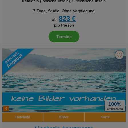
Kefalonia (Ionische Inseln), Griechische Inseln
7 Tage
,
Studio, Ohne Verpflegung
823 €
ab
pro Person
Termine
100%
4
Empfehlung
Hotelinfo
Bilder
Karte