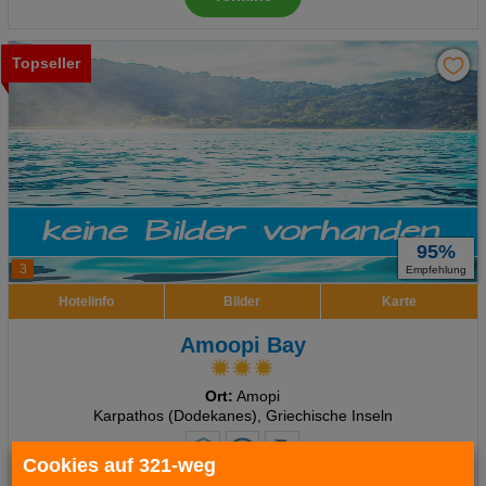
Topseller
95%
3
Empfehlung
Hotelinfo
Bilder
Karte
Amoopi Bay
Ort:
Amopi
Karpathos (Dodekanes), Griechische Inseln
Cookies auf 321-weg