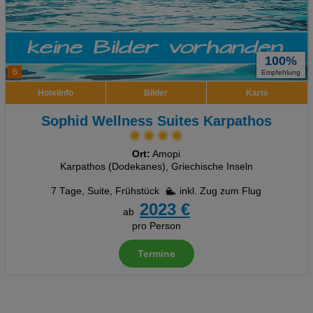
100%
6
Empfehlung
Hotelinfo
Bilder
Karte
Sophid Wellness Suites Karpathos
Ort:
Amopi
Karpathos (Dodekanes), Griechische Inseln
7 Tage
,
Suite, Frühstück
inkl. Zug zum Flug
2023 €
ab
pro Person
Termine