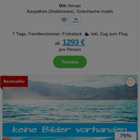
Ort:
Amopi
Social Media Cookies
Karpathos (Dodekanes), Griechische Inseln
Advertising
7 Tage
,
Familienzimmer, Frühstück
inkl. Zug zum Flug
Erweiterte Einstellungen
1293 €
ab
pro Person
Termine
Bestseller
75%