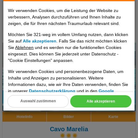
7 Tage
,
Doppelzimmer, Frühstück
inkl. Zug zum Flug
1112 €
Wir verwenden Cookies, um die Leistung der Website zu
ab
verbessern, Analysen durchzuführen und Ihnen Inhalte zu
pro Person
zeigen, die für Ihren nächsten Traumurlaub relevant sind.
Termine
Möchten Sie 321-weg im vollem Umfang nutzen, dann klicken
Sie auf
Alle akzeptieren
. Falls Sie das nicht möchten klicken
Sie
Ablehnen
und es werden nur die funktionellen Cookies
eingesezt. Dies können Sie jederzeit unter Datenschutz -
"Cookie Einstellungen" anpassen.
Wir verwenden Cookies und personenbezogene Daten, um
Inhalte und Anzeigen zu personalisieren. Weitere
Informationen dazu, wie wir Ihre Daten verwenden, finden Sie
in unserer
Datenschutzerklärung
und in den
Google
Datenschutz- und Nutzungsbedingungen
.
Auswahl zustimmen
Alle akzeptieren
99%
4
Cookie Einstellungen
Empfehlung
Hotelinfo
Bilder
Karte
Technische Cookies
Cavo Marelia
Analyse