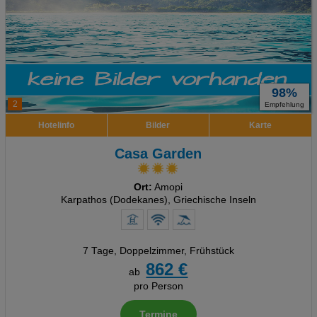
98%
2
Empfehlung
Hotelinfo
Bilder
Karte
Casa Garden
Ort:
Amopi
Karpathos (Dodekanes), Griechische Inseln
7 Tage
,
Doppelzimmer, Frühstück
862 €
ab
pro Person
Termine