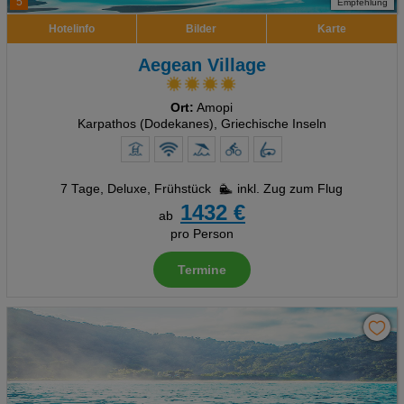
5
Empfehlung
Hotelinfo
Bilder
Karte
Aegean Village
Ort:
Amopi
Karpathos (Dodekanes), Griechische Inseln
7 Tage
,
Deluxe, Frühstück
inkl. Zug zum Flug
1432 €
ab
pro Person
Termine