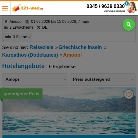
0345 / 9639 0330
Buchung & Beratung
Amoopi
01.09.2026 bis 15.09.2026, 7 Tage
2 Erwachsene
DE
min. 3 Sterne
Reiseziele
Griechische Inseln
Karpathos (Dodekanes)
Amoopi
Hotelangebote
6 Ergebnisse
Amopi
Preis aufsteigend
günstigster Preis