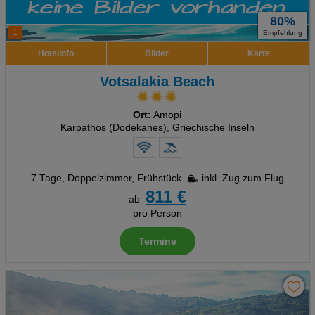
80%
1
Empfehlung
Hotelinfo
Bilder
Karte
Votsalakia Beach
Ort:
Amopi
Karpathos (Dodekanes), Griechische Inseln
7 Tage
,
Doppelzimmer, Frühstück
inkl. Zug zum Flug
811 €
ab
pro Person
Termine