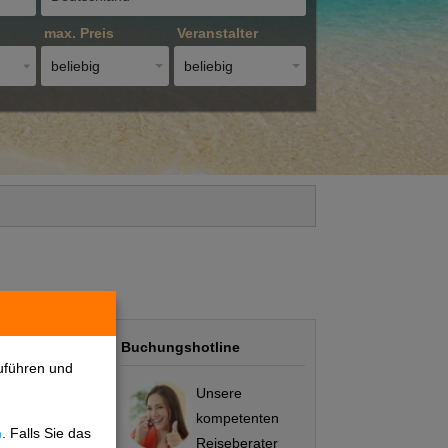
max. Preis
Veranstalter
beliebig
beliebig
Buchungshotline
uführen und
Unsere
kompetenten
n
. Falls Sie das
Preis/Leistung
Reiseberater