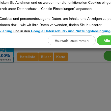
licken Sie
Ablehnen
und es werden nur die funktionellen Cookies einge
Myrties Boutique
Ho
rzeit unter Datenschutz - "Cookie Einstellungen" anpassen.
Ort:
Myrties
Cookies und personenbezogene Daten, um Inhalte und Anzeigen zu per
Kalymnos (Dodekanes), Griechische Inseln
tionen dazu, wie wir Ihre Daten verwenden, finden Sie in unserer
inkl. 
klärung
und in den
Google Datenschutz- und Nutzungsbedingung
Auswahl zustimmen
Alle
llungen
ookies
100%
Hotelinfo
Bilder
Karte
mpfehlung
Cookies
nstellungen