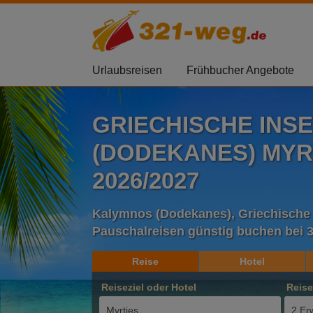
Urlaubsreisen
Frühbucher Angebote
GRIECHISCHE INS
(DODEKANES) MYR
2026/2027
Kalymnos (Dodekanes), Griechische 
Pauschalreisen günstig buchen bei 
Reise
Hotel
Reiseziel oder Hotel
Reis
2 Er