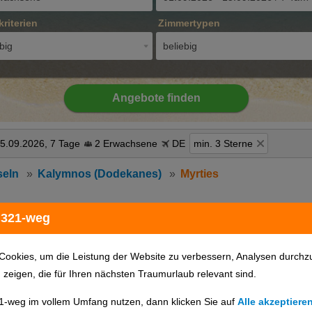
kriterien
Zimmertypen
big
beliebig
Angebote finden
15.09.2026, 7 Tage
2 Erwachsene
DE
min. 3 Sterne
seln
Kalymnos (Dodekanes)
Myrties
 321-weg
Hotels auf Karte anzeigen
Cookies, um die Leistung der Website zu verbessern, Analysen durchz
u zeigen, die für Ihren nächsten Traumurlaub relevant sind.
1-weg im vollem Umfang nutzen, dann klicken Sie auf
Alle akzeptiere
günstigster Preis
Hotelname
Hotelort
Sterne