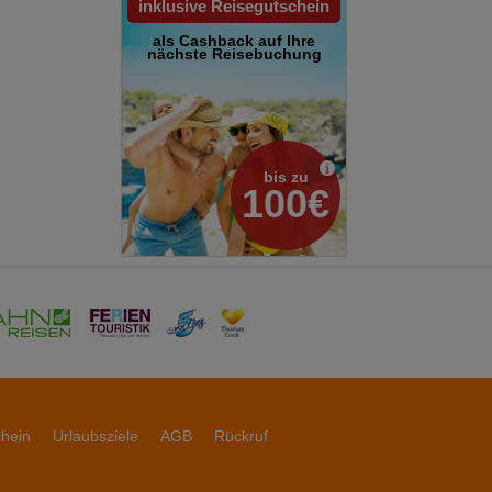
inklusive Reisegutschein
als Cashback auf Ihre
nächste Reisebuchung
bis zu
100€
chein
Urlaubsziele
AGB
Rückruf