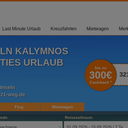
Last Minute Urlaub
Kreuzfahrten
Mietwagen
Merk
ELN KALYMNOS
TIES URLAUB
bis zu
300€
32
Cashback *
Inseln
321-weg.de
Flug
Mietwagen
ende
Reisezeitraum
wachsene
01.09.2026 - 15.09.2026 / 7 Tage