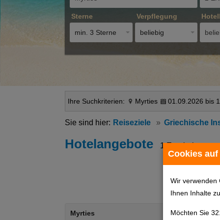
Sterne
Verpflegung
Hotel
min. 3 Sterne
beliebig
belie
Ihre Suchkriterien:
Myrties
01.09.2026 bis 
Reiseziele
Griechische In
Hotelangebote
1 Ergebnisse
Cookies auf
Wir verwenden 
Ihnen Inhalte z
Möchten Sie 32
Myrties