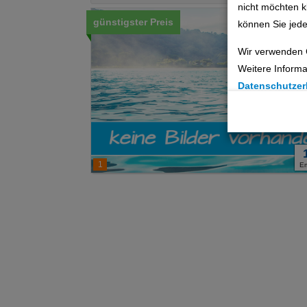
nicht möchten k
günstigster Preis
können Sie jede
Wir verwenden 
Weitere Informa
Datenschutzer
Cookie Einste
Technische C
1
E
Analyse
Social Media 
Advertising
Erweiterte Ei