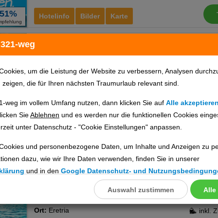
51%
Hotelinfo
Bilder
Karte
mpfehlung
Negroponte Resort
 321-weg
Ho
Eretria
Cookies, um die Leistung der Website zu verbessern, Analysen durchz
Ort:
Eretria
u zeigen, die für Ihren nächsten Traumurlaub relevant sind.
Euböa, Griechische Inseln
1-weg im vollem Umfang nutzen, dann klicken Sie auf
Alle akzeptiere
licken Sie
Ablehnen
und es werden nur die funktionellen Cookies einge
rzeit unter Datenschutz - "Cookie Einstellungen" anpassen.
84%
Hotelinfo
Bilder
Karte
mpfehlung
Cookies und personenbezogene Daten, um Inhalte und Anzeigen zu per
tionen dazu, wie wir Ihre Daten verwenden, finden Sie in unserer
Paradise Resort Evia, a
Ho
klärung
und in den
Google Datenschutz- und Nutzungsbedingung
member of Radisson
Auswahl zustimmen
Alle
llungen
Individuals
Bungalow, 
ookies
Ort:
Eretria
inkl. 