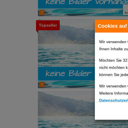
2
E
Topseller
Cookies auf
Wir verwenden 
Ihnen Inhalte z
Möchten Sie 32
nicht möchten k
können Sie jede
3
E
Wir verwenden 
Weitere Informa
Datenschutzer
Cookie Einste
Technische C