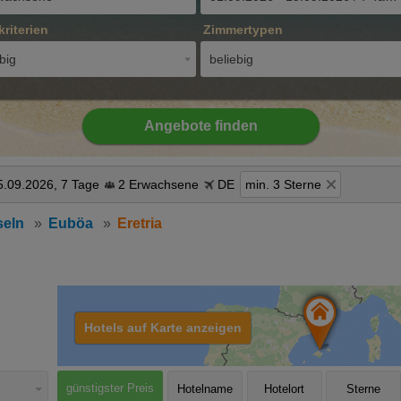
kriterien
Zimmertypen
big
beliebig
Angebote finden
5.09.2026, 7 Tage
2 Erwachsene
DE
min. 3 Sterne
seln
Euböa
Eretria
Hotels auf Karte anzeigen
günstigster Preis
Hotelname
Hotelort
Sterne