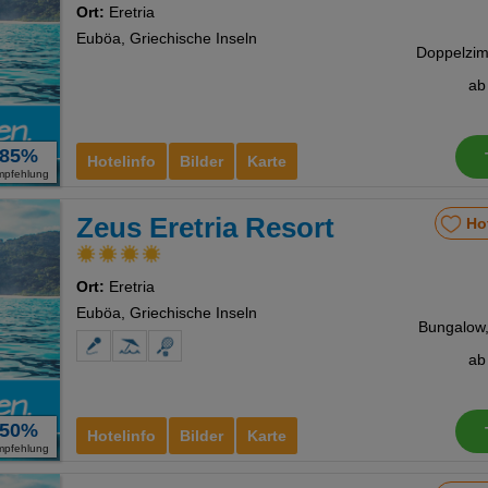
Ort:
Eretria
Euböa, Griechische Inseln
a
85%
Hotelinfo
Bilder
Karte
mpfehlung
Zeus Eretria Resort
Ho
Ort:
Eretria
Euböa, Griechische Inseln
Bungalow, 
a
50%
Hotelinfo
Bilder
Karte
mpfehlung