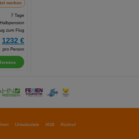
tel merken
7 Tage
 Halbpension
Zug zum Flug
1232 €
b
pro Person
Termine
chein
Urlaubsziele
AGB
Rückruf