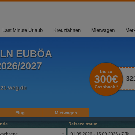
Last Minute Urlaub
Kreuzfahrten
Mietwagen
Merk
ELN EUBÖA
026/2027
bis zu
300€
32
Cashback *
321-weg.de
Flug
Mietwagen
ende
Reisezeitraum
wachsene
01.09.2026 - 15.09.2026 / 7 Tage