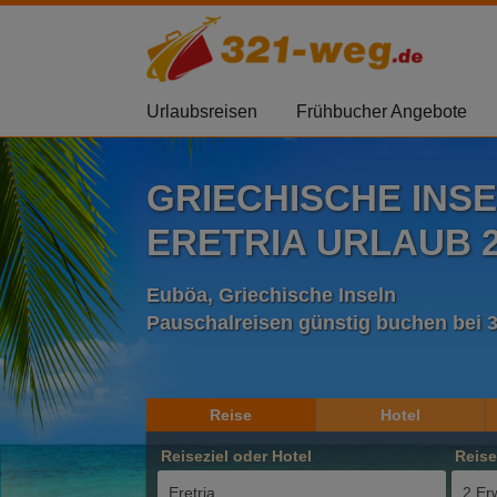
Urlaubsreisen
Frühbucher Angebote
GRIECHISCHE INS
ERETRIA URLAUB 2
Euböa, Griechische Inseln
Pauschalreisen günstig buchen bei 
Reise
Hotel
Reiseziel oder Hotel
Reis
2 Er