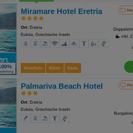
Miramare Hotel Eretria
Ho
Ort:
Eretria
Euböa, Griechische Inseln
inkl. 
100%
Hotelinfo
Bilder
Karte
mpfehlung
Palmariva Beach Hotel
Ho
Ort:
Eretria
Euböa, Griechische Inseln
Bungalow, 