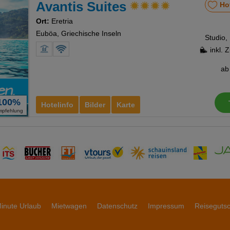
Avantis Suites
Ho
Ort:
Eretria
Euböa, Griechische Inseln
Studio,
inkl. 
a
100%
Hotelinfo
Bilder
Karte
mpfehlung
inute Urlaub
Mietwagen
Datenschutz
Impressum
Reiseguts