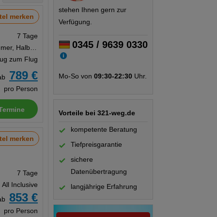
stehen Ihnen gern zur
tel merken
Verfügung.
7 Tage
0345 / 9639 0330
Doppelzimmer, Halbpension
Zug zum Flug
789 €
Mo-So von
09:30-22:30
Uhr.
ab
pro Person
Termine
Vorteile bei 321-weg.de
kompetente Beratung
tel merken
Tiefpreisgarantie
sichere
Datenübertragung
7 Tage
All Inclusive
langjährige Erfahrung
853 €
ab
pro Person