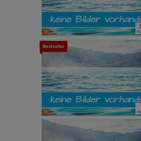
Analyse
Social Media 
4
E
Advertising
Bestseller
Erweiterte Ei
5
E