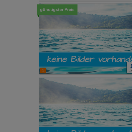
günstigster Preis
1
E