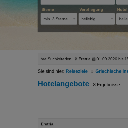
Sterne
Verpflegung
Hotel
min. 3 Sterne
beliebig
belie
Ihre Suchkriterien:
Eretria
01.09.2026 bis 1
Reiseziele
Griechische In
Hotelangebote
8 Ergebnisse
Eretria