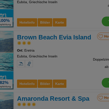
Euböa, Griechische Inseln
Cookies
100%
Hotelinfo
Bilder
Karte
mpfehlung
Brown Beach Evia Island
Ho
nstellungen
Ort:
Eretria
Euböa, Griechische Inseln
a
82%
Hotelinfo
Bilder
Karte
mpfehlung
Amaronda Resort & Spa
Ho