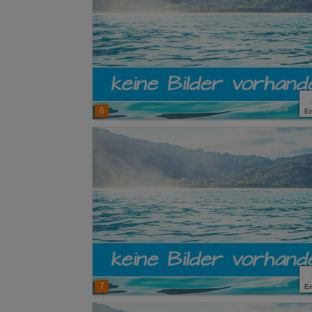
6
E
7
E