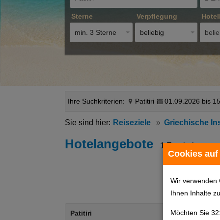
Sterne
Verpflegung
Hotel
min. 3 Sterne
beliebig
belie
Ihre Suchkriterien:
Patitiri
01.09.2026 bis 1
Reiseziele
Griechische In
Hotelangebote
1 Ergebnisse
Cookies auf
Wir verwenden 
Ihnen Inhalte z
Möchten Sie 32
Patitiri