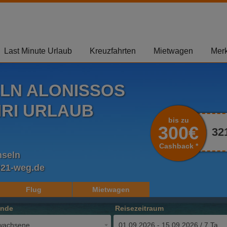
Last Minute Urlaub
Kreuzfahrten
Mietwagen
Merk
ELN ALONISSOS
IRI URLAUB
bis zu
300€
32
Cashback *
nseln
321-weg.de
Flug
Mietwagen
ende
Reisezeitraum
wachsene
01.09.2026 - 15.09.2026 / 7 Tage