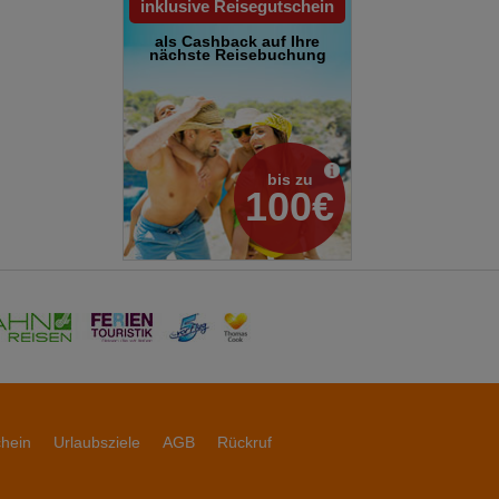
inklusive Reisegutschein
als Cashback auf Ihre
nächste Reisebuchung
bis zu
100€
chein
Urlaubsziele
AGB
Rückruf