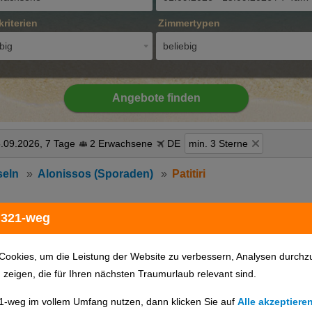
kriterien
Zimmertypen
big
beliebig
Angebote finden
5.09.2026, 7 Tage
2 Erwachsene
DE
min. 3 Sterne
seln
Alonissos (Sporaden)
Patitiri
 321-weg
Hotels auf Karte anzeigen
Cookies, um die Leistung der Website zu verbessern, Analysen durchz
u zeigen, die für Ihren nächsten Traumurlaub relevant sind.
1-weg im vollem Umfang nutzen, dann klicken Sie auf
Alle akzeptiere
günstigster Preis
Hotelname
Hotelort
Sterne