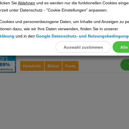
licken Sie
Ablehnen
und es werden nur die funktionellen Cookies einge
Atrium of Alonissos
Ho
rzeit unter Datenschutz - "Cookie Einstellungen" anpassen.
Ort:
Patitiri
Cookies und personenbezogene Daten, um Inhalte und Anzeigen zu per
Alonissos (Sporaden), Griechische Inseln
tionen dazu, wie wir Ihre Daten verwenden, finden Sie in unserer
klärung
und in den
Google Datenschutz- und Nutzungsbedingung
Auswahl zustimmen
Alle
llungen
ookies
89%
Hotelinfo
Bilder
Karte
mpfehlung
Cookies
nstellungen