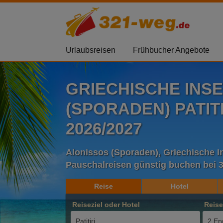
Urlaubsreisen
Frühbucher Angebote
GRIECHISCHE INS
(SPORADEN) PATIT
2026/2027
Alonissos (Sporaden), Griechische I
Pauschalreisen günstig buchen bei 
Reise
Hotel
Reiseziel oder Hotel
Reis
2 Er