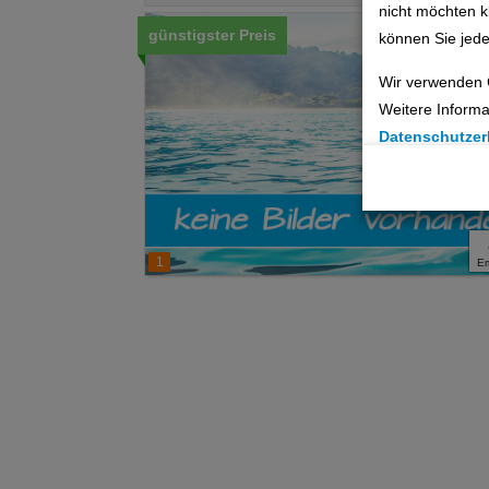
nicht möchten k
günstigster Preis
können Sie jede
Wir verwenden 
Weitere Informa
Datenschutzer
Cookie Einste
Technische C
1
E
Analyse
Social Media 
Advertising
Erweiterte Ei