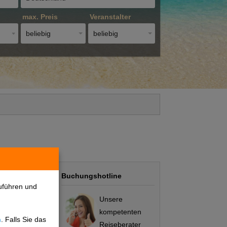
max. Preis
Veranstalter
beliebig
beliebig
Buchungshotline
uführen und
Unsere
kompetenten
n
. Falls Sie das
Preis/Leistung
Reiseberater