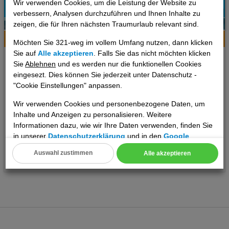
Wir verwenden Cookies, um die Leistung der Website zu
verbessern, Analysen durchzuführen und Ihnen Inhalte zu
11%
1
zeigen, die für Ihren nächsten Traumurlaub relevant sind.
Empfehlung
Hotelinfo
Bilder
Karte
Möchten Sie 321-weg im vollem Umfang nutzen, dann klicken
Sie auf
Alle akzeptieren
. Falls Sie das nicht möchten klicken
Agapitos Villas & Guesthouses
Sie
Ablehnen
und es werden nur die funktionellen Cookies
eingesezt. Dies können Sie jederzeit unter Datenschutz -
Ort:
Mouresi
"Cookie Einstellungen" anpassen.
Pilion, Griechenland Festland
Wir verwenden Cookies und personenbezogene Daten, um
7 Tage
,
Doppelzimmer, Frühstück
Inhalte und Anzeigen zu personalisieren. Weitere
1080 €
Informationen dazu, wie wir Ihre Daten verwenden, finden Sie
ab
in unserer
Datenschutzerklärung
und in den
Google
pro Person
Datenschutz- und Nutzungsbedingungen
.
Auswahl zustimmen
Alle akzeptieren
Termine
Cookie Einstellungen
Technische Cookies
Analyse
Social Media Cookies