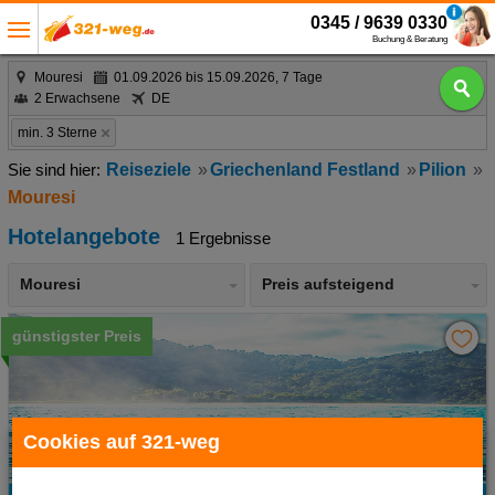
0345 / 9639 0330
Buchung & Beratung
Mouresi
01.09.2026 bis 15.09.2026, 7 Tage
2 Erwachsene
DE
min. 3 Sterne
Reiseziele
Griechenland Festland
Pilion
Mouresi
Hotelangebote
1 Ergebnisse
Mouresi
Preis aufsteigend
günstigster Preis
Cookies auf 321-weg