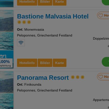
Hotelinfo
Bilder
Karte
Bastione Malvasia Hotel
Ho
Ort:
Monemvasia
Peloponnes, Griechenland Festland
100%
Hotelinfo
Bilder
Karte
mpfehlung
Panorama Resort
Ho
Ort:
Finikounda
Peloponnes, Griechenland Festland