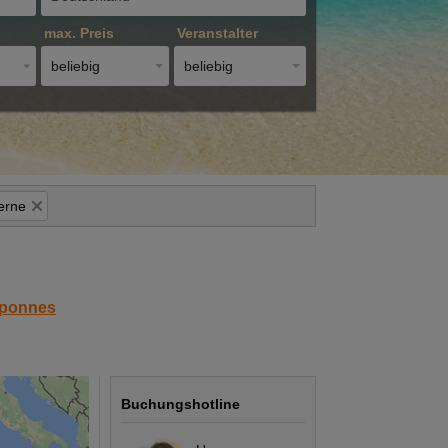
max. Preis
Veranstalter
beliebig
beliebig
erne
oponnes
Buchungshotline