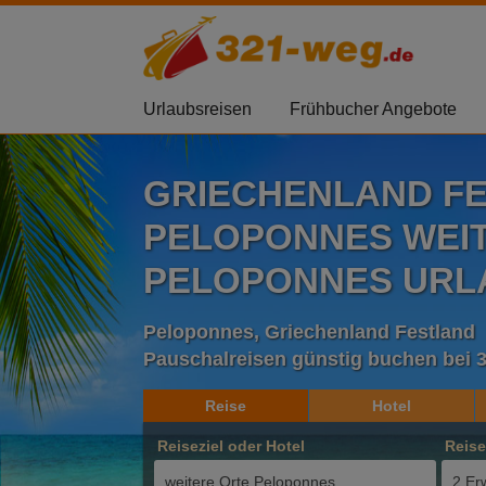
Urlaubsreisen
Frühbucher Angebote
GRIECHENLAND F
PELOPONNES WEI
PELOPONNES URLA
Peloponnes, Griechenland Festland
Pauschalreisen günstig buchen bei 
Reise
Hotel
Reiseziel oder Hotel
Reis
2 Er