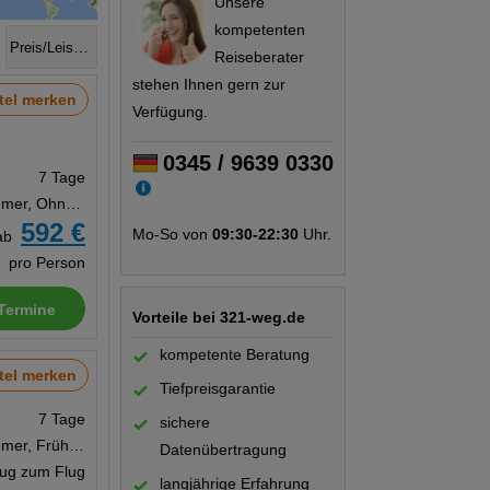
Unsere
kompetenten
Preis/Leistung
Reiseberater
stehen Ihnen gern zur
tel merken
Verfügung.
0345 / 9639 0330
7 Tage
Doppelzimmer, Ohne Verpflegung
592 €
Mo-So von
09:30-22:30
Uhr.
ab
pro Person
Termine
Vorteile bei 321-weg.de
kompetente Beratung
tel merken
Tiefpreisgarantie
7 Tage
sichere
Doppelzimmer, Frühstück
Datenübertragung
Zug zum Flug
langjährige Erfahrung