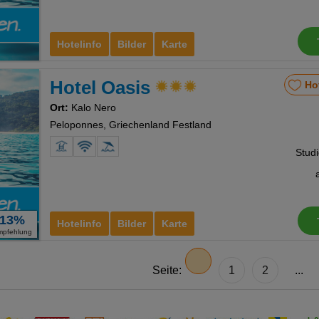
Hotelinfo
Bilder
Karte
Hotel Oasis
Ho
Ort:
Kalo Nero
Peloponnes, Griechenland Festland
Studi
13%
Hotelinfo
Bilder
Karte
mpfehlung
Seite:
1
2
...