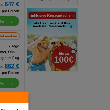
647 €
ab
pro Person
inklusive Reisegutschein
Termine
als Cashback auf Ihre
nächste Reisebuchung
tel merken
7 Tage
Doppelzimmer, Ohne Verpflegung
bis zu
100€
Zug zum Flug
662 €
ab
pro Person
Termine
tel merken