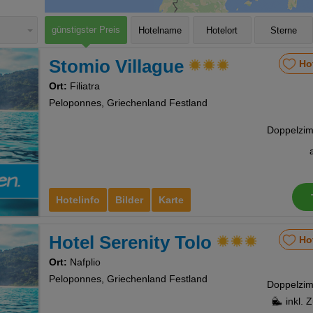
günstigster Preis
Hotelname
Hotelort
Sterne
Stomio Villague
Ho
Ort:
Filiatra
Peloponnes, Griechenland Festland
Hotelinfo
Bilder
Karte
Hotel Serenity Tolo
Ho
Ort:
Nafplio
Peloponnes, Griechenland Festland
inkl. 