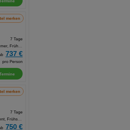
Termine
tel merken
7 Tage
Doppelzimmer, Frühstück
737 €
ab
pro Person
Termine
tel merken
7 Tage
Appartement, Frühstück
750 €
ab