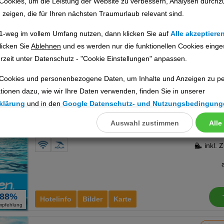
Cookies, um die Leistung der Website zu verbessern, Analysen durchz
Peloponnes, Griechenland Festland
u zeigen, die für Ihren nächsten Traumurlaub relevant sind.
1-weg im vollem Umfang nutzen, dann klicken Sie auf
Alle akzeptiere
licken Sie
Ablehnen
und es werden nur die funktionellen Cookies einge
rzeit unter Datenschutz - "Cookie Einstellungen" anpassen.
100%
Hotelinfo
Bilder
Karte
Cookies und personenbezogene Daten, um Inhalte und Anzeigen zu per
mpfehlung
tionen dazu, wie wir Ihre Daten verwenden, finden Sie in unserer
Tolo 1 und 2
Ho
klärung
und in den
Google Datenschutz- und Nutzungsbedingung
Ort:
Tolo
Auswahl zustimmen
Alle
llungen
Peloponnes, Griechenland Festland
ookies
inkl. 
Cookies
88%
Hotelinfo
Bilder
Karte
mpfehlung