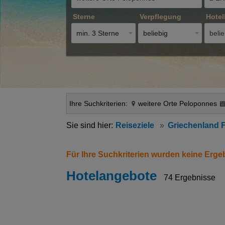
Sterne
Verpflegung
Hotel
min. 3 Sterne
beliebig
belie
Ihre Suchkriterien:
weitere Orte Peloponnes
Reiseziele
Griechenland 
Für Ihre Suchkriterien wurden keine Erge
Hotelangebote
74 Ergebnisse