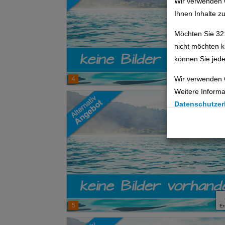
Wir verwenden 
Ihnen Inhalte z
Möchten Sie 32
nicht möchten k
können Sie jede
Wir verwenden 
4
E
Weitere Informa
Datenschutzer
Cookie Einste
Technische C
Analyse
Social Media 
5
E
Advertising