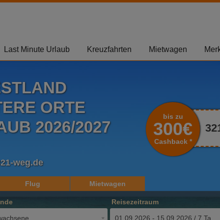
Last Minute Urlaub
Kreuzfahrten
Mietwagen
Merk
ESTLAND
TERE ORTE
bis zu
UB 2026/2027
300€
32
Cashback *
321-weg.de
Flug
Mietwagen
ende
Reisezeitraum
wachsene
01.09.2026 - 15.09.2026 / 7 Tage