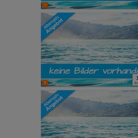
7
8
E