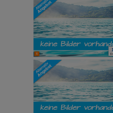
Erweiterte Ei
6
E