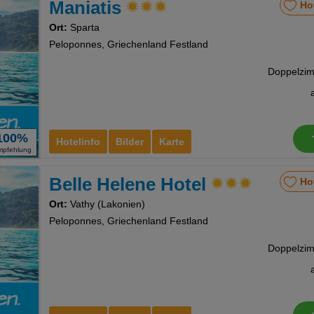
Maniatis
Ho
nstellungen
Ort:
Sparta
Peloponnes, Griechenland Festland
100%
Hotelinfo
Bilder
Karte
mpfehlung
Belle Helene Hotel
Ho
Ort:
Vathy (Lakonien)
Peloponnes, Griechenland Festland