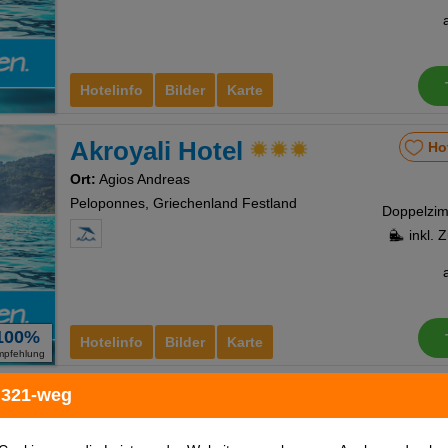
Hotelinfo
Bilder
Karte
Akroyali Hotel
Ho
Ort:
Agios Andreas
Peloponnes, Griechenland Festland
inkl. 
100%
Hotelinfo
Bilder
Karte
mpfehlung
 321-weg
Flisvos Royal
Ho
Ort:
Tolo