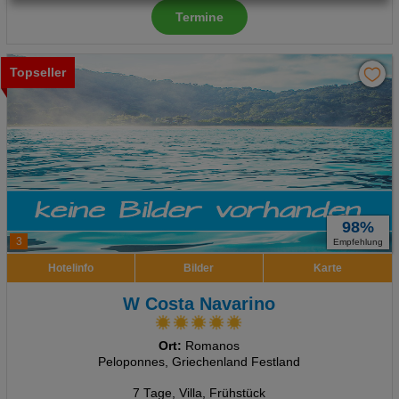
Termine
Technische Cookies
Analyse
Topseller
Social Media Cookies
Advertising
Erweiterte Einstellungen
98%
3
Empfehlung
Hotelinfo
Bilder
Karte
W Costa Navarino
Ort:
Romanos
Peloponnes, Griechenland Festland
7 Tage
,
Villa, Frühstück