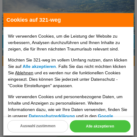
Cookies auf 321-weg
Wir verwenden Cookies, um die Leistung der Website zu
verbessern, Analysen durchzuführen und Ihnen Inhalte zu
99%
zeigen, die für Ihren nächsten Traumurlaub relevant sind.
2
Empfehlung
Möchten Sie 321-weg im vollem Umfang nutzen, dann klicken
Hotelinfo
Bilder
Karte
Sie auf
Alle akzeptieren
. Falls Sie das nicht möchten klicken
The Westin Resort, Costa Navarino
Sie
Ablehnen
und es werden nur die funktionellen Cookies
eingesezt. Dies können Sie jederzeit unter Datenschutz -
"Cookie Einstellungen" anpassen.
Ort:
Romanos
Peloponnes, Griechenland Festland
Wir verwenden Cookies und personenbezogene Daten, um
Inhalte und Anzeigen zu personalisieren. Weitere
Informationen dazu, wie wir Ihre Daten verwenden, finden Sie
7 Tage
,
Superior, Frühstück
in unserer
Datenschutzerklärung
und in den
Google
2458 €
Datenschutz- und Nutzungsbedingungen
.
ab
Auswahl zustimmen
Alle akzeptieren
pro Person
Cookie Einstellungen