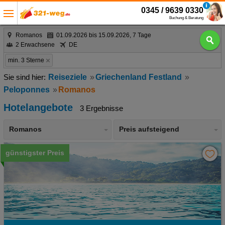
0345 / 9639 0330
Buchung & Beratung
Romanos
01.09.2026 bis 15.09.2026, 7 Tage
2 Erwachsene
DE
min. 3 Sterne
Reiseziele
Griechenland Festland
Peloponnes
Romanos
Hotelangebote
3 Ergebnisse
Romanos
Preis aufsteigend
günstigster Preis