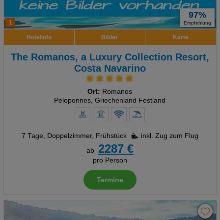
97%
1
Empfehlung
Hotelinfo
Bilder
Karte
The Romanos, a Luxury Collection Resort,
Costa Navarino
Ort:
Romanos
Peloponnes, Griechenland Festland
7 Tage
,
Doppelzimmer, Frühstück
inkl. Zug zum Flug
2287 €
ab
pro Person
Termine