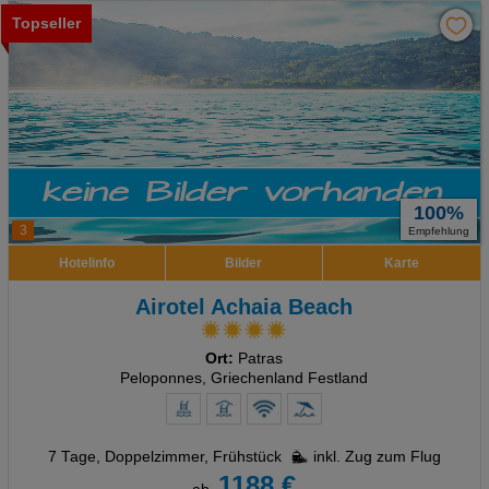
Technische Cookies
Topseller
Analyse
Social Media Cookies
Advertising
Erweiterte Einstellungen
100%
3
Empfehlung
Hotelinfo
Bilder
Karte
Airotel Achaia Beach
Ort:
Patras
Peloponnes, Griechenland Festland
7 Tage
,
Doppelzimmer, Frühstück
inkl. Zug zum Flug
1188 €