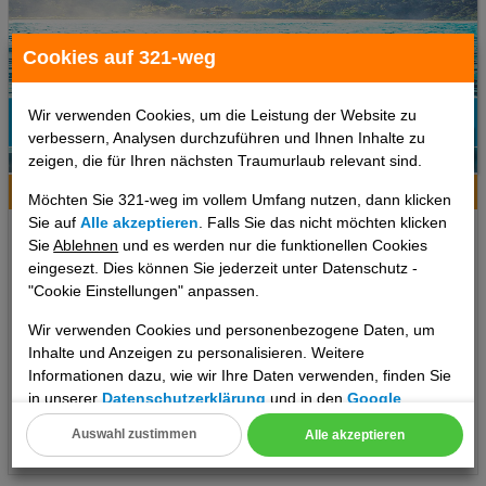
Cookies auf 321-weg
Wir verwenden Cookies, um die Leistung der Website zu
verbessern, Analysen durchzuführen und Ihnen Inhalte zu
98%
2
zeigen, die für Ihren nächsten Traumurlaub relevant sind.
Empfehlung
Hotelinfo
Bilder
Karte
Möchten Sie 321-weg im vollem Umfang nutzen, dann klicken
Sie auf
Alle akzeptieren
. Falls Sie das nicht möchten klicken
Moxy Patra Marina
Sie
Ablehnen
und es werden nur die funktionellen Cookies
eingesezt. Dies können Sie jederzeit unter Datenschutz -
Ort:
Patras
"Cookie Einstellungen" anpassen.
Peloponnes, Griechenland Festland
Wir verwenden Cookies und personenbezogene Daten, um
7 Tage
,
Doppelzimmer, Frühstück
inkl. Zug zum Flug
Inhalte und Anzeigen zu personalisieren. Weitere
1002 €
Informationen dazu, wie wir Ihre Daten verwenden, finden Sie
ab
in unserer
Datenschutzerklärung
und in den
Google
pro Person
Datenschutz- und Nutzungsbedingungen
.
Auswahl zustimmen
Alle akzeptieren
Termine
Cookie Einstellungen