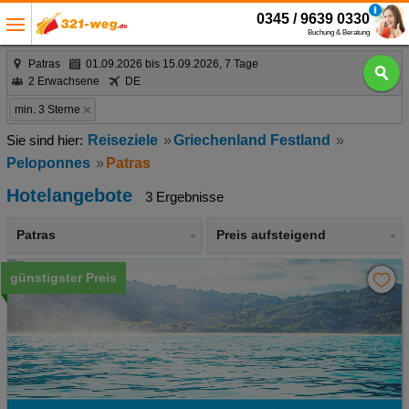
0345 / 9639 0330
Buchung & Beratung
Patras
01.09.2026 bis 15.09.2026, 7 Tage
2 Erwachsene
DE
min. 3 Sterne
Reiseziele
Griechenland Festland
Peloponnes
Patras
Hotelangebote
3 Ergebnisse
Patras
Preis aufsteigend
günstigster Preis