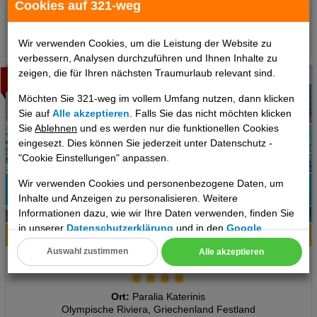
Cookies auf 321-weg
pro Person
Termine
Wir verwenden Cookies, um die Leistung der Website zu
verbessern, Analysen durchzuführen und Ihnen Inhalte zu
zeigen, die für Ihren nächsten Traumurlaub relevant sind.
Bestseller
Möchten Sie 321-weg im vollem Umfang nutzen, dann klicken
Sie auf
Alle akzeptieren
. Falls Sie das nicht möchten klicken
Sie
Ablehnen
und es werden nur die funktionellen Cookies
eingesezt. Dies können Sie jederzeit unter Datenschutz -
"Cookie Einstellungen" anpassen.
Wir verwenden Cookies und personenbezogene Daten, um
Inhalte und Anzeigen zu personalisieren. Weitere
78%
Informationen dazu, wie wir Ihre Daten verwenden, finden Sie
5
Empfehlung
in unserer
Datenschutzerklärung
und in den
Google
Hotelinfo
Bilder
Karte
Datenschutz- und Nutzungsbedingungen
.
Auswahl zustimmen
Alle akzeptieren
Cosmopolitan Hotel
Cookie Einstellungen
Technische Cookies
Ort:
Paralia Katerinis
Olympische Riviera, Griechenland Festland