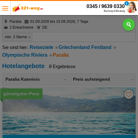
0345 / 9639 0330
Buchung & Beratung
Paralia
01.09.2026 bis 15.09.2026, 7 Tage
2 Erwachsene
DE
min. 3 Sterne
Reiseziele
Griechenland Festland
Olympische Riviera
Paralia
Hotelangebote
8 Ergebnisse
Paralia Katerinis
Preis aufsteigend
günstigster Preis