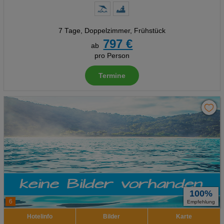
Analyse
Social Media Cookies
7 Tage
,
Doppelzimmer, Frühstück
797 €
ab
Advertising
pro Person
Erweiterte Einstellungen
Termine
100%
6
Empfehlung
Hotelinfo
Bilder
Karte