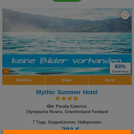
83%
4
Empfehlung
Hotelinfo
Bilder
Karte
Mythic Summer Hotel
Ort:
Paralia Katerinis
Olympische Riviera, Griechenland Festland
7 Tage
,
Doppelzimmer, Halbpension
783 €
ab