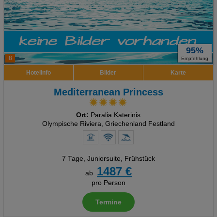
95%
8
Empfehlung
Hotelinfo
Bilder
Karte
Mediterranean Princess
Ort:
Paralia Katerinis
Olympische Riviera, Griechenland Festland
7 Tage
,
Juniorsuite, Frühstück
1487 €
ab
pro Person
Termine