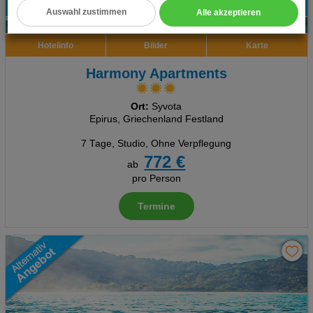
Datenschutz- und Nutzungsbedingungen
.
Auswahl zustimmen
Alle akzeptieren
6
Cookie Einstellungen
Hotelinfo
Bilder
Karte
Technische Cookies
Harmony Apartments
Analyse
Ort:
Syvota
Social Media Cookies
Epirus, Griechenland Festland
7 Tage
,
Studio, Ohne Verpflegung
Advertising
772 €
ab
Erweiterte Einstellungen
pro Person
Termine