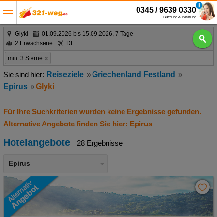
0345 / 9639 0330
Buchung & Beratung
Glyki
01.09.2026 bis 15.09.2026, 7 Tage
2 Erwachsene
DE
min. 3 Sterne
Reiseziele
Griechenland Festland
Epirus
Glyki
Für Ihre Suchkriterien wurden keine Ergebnisse gefunden.
Alternative Angebote finden Sie hier:
Epirus
Hotelangebote
28 Ergebnisse
Epirus