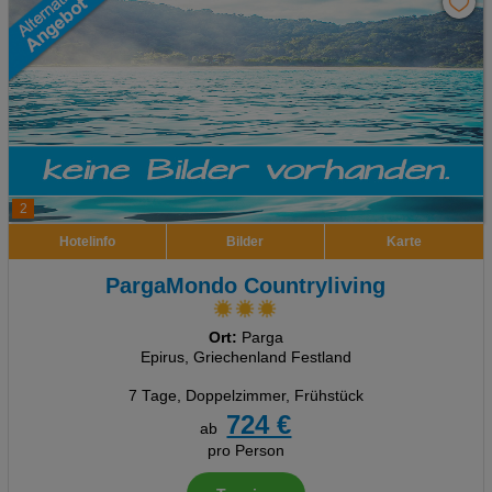
2
Hotelinfo
Bilder
Karte
PargaMondo Countryliving
Ort:
Parga
Epirus, Griechenland Festland
7 Tage
,
Doppelzimmer, Frühstück
724 €
ab
pro Person