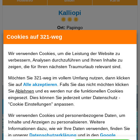
Hotelinfo
Bilder
Karte
Kalliopi
Ort:
Papingo
Epirus, Griechenland Festland
Cookies auf 321-weg
7 Tage
,
Doppelzimmer, Frühstück
770 €
Wir verwenden Cookies, um die Leistung der Website zu
ab
verbessern, Analysen durchzuführen und Ihnen Inhalte zu
pro Person
zeigen, die für Ihren nächsten Traumurlaub relevant sind.
Termine
Möchten Sie 321-weg im vollem Umfang nutzen, dann klicken
Sie auf
Alle akzeptieren
. Falls Sie das nicht möchten klicken
Sie
Ablehnen
und es werden nur die funktionellen Cookies
eingesezt. Dies können Sie jederzeit unter Datenschutz -
"Cookie Einstellungen" anpassen.
Wir verwenden Cookies und personenbezogene Daten, um
Inhalte und Anzeigen zu personalisieren. Weitere
Informationen dazu, wie wir Ihre Daten verwenden, finden Sie
in unserer
Datenschutzerklärung
und in den
Google