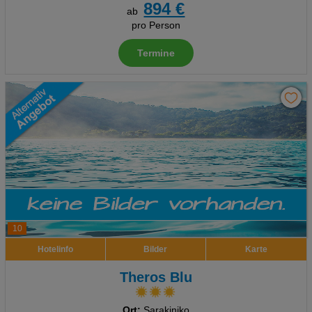
894 €
ab
pro Person
Termine
10
Hotelinfo
Bilder
Karte
Theros Blu
Ort:
Sarakiniko