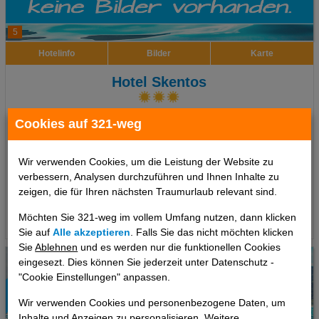
5
Hotelinfo
Bilder
Karte
Hotel Skentos
Ort:
Kryopigi
Cookies auf 321-weg
Chalkidiki, Griechenland Festland
7 Tage
,
Doppelzimmer, Ohne Verpflegung
Wir verwenden Cookies, um die Leistung der Website zu
534 €
ab
verbessern, Analysen durchzuführen und Ihnen Inhalte zu
pro Person
zeigen, die für Ihren nächsten Traumurlaub relevant sind.
Möchten Sie 321-weg im vollem Umfang nutzen, dann klicken
Termine
Sie auf
Alle akzeptieren
. Falls Sie das nicht möchten klicken
Sie
Ablehnen
und es werden nur die funktionellen Cookies
eingesezt. Dies können Sie jederzeit unter Datenschutz -
"Cookie Einstellungen" anpassen.
Wir verwenden Cookies und personenbezogene Daten, um
Inhalte und Anzeigen zu personalisieren. Weitere