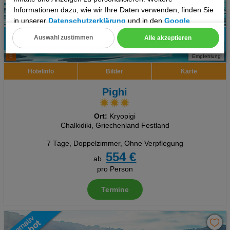
Informationen dazu, wie wir Ihre Daten verwenden, finden Sie
in unserer
Datenschutzerklärung
und in den
Google
Datenschutz- und Nutzungsbedingungen
.
Auswahl zustimmen
Alle akzeptieren
100%
Cookie Einstellungen
6
Empfehlung
Technische Cookies
Hotelinfo
Bilder
Karte
Analyse
Pighi
Social Media Cookies
Ort:
Kryopigi
Chalkidiki, Griechenland Festland
Advertising
7 Tage
,
Doppelzimmer, Ohne Verpflegung
554 €
ab
Erweiterte Einstellungen
pro Person
Termine