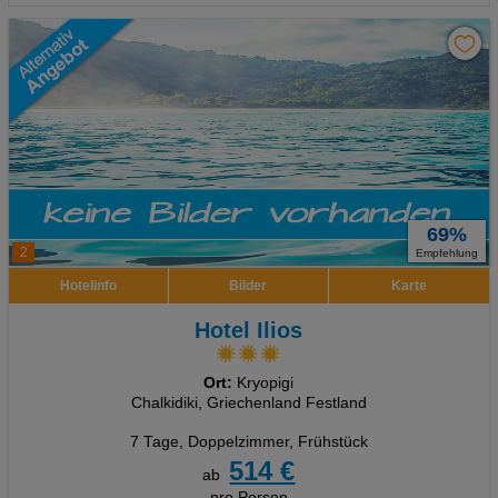
69%
2
Empfehlung
Hotelinfo
Bilder
Karte
Hotel Ilios
Ort:
Kryopigi
Chalkidiki, Griechenland Festland
7 Tage
,
Doppelzimmer, Frühstück
514 €
ab
pro Person