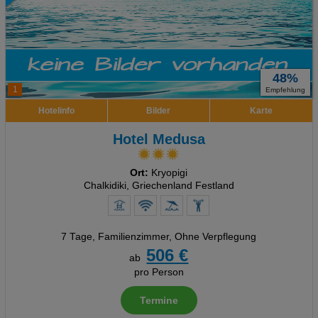
48%
1
Empfehlung
Hotelinfo
Bilder
Karte
Hotel Medusa
Ort:
Kryopigi
Chalkidiki, Griechenland Festland
7 Tage
,
Familienzimmer, Ohne Verpflegung
506 €
ab
pro Person
Termine