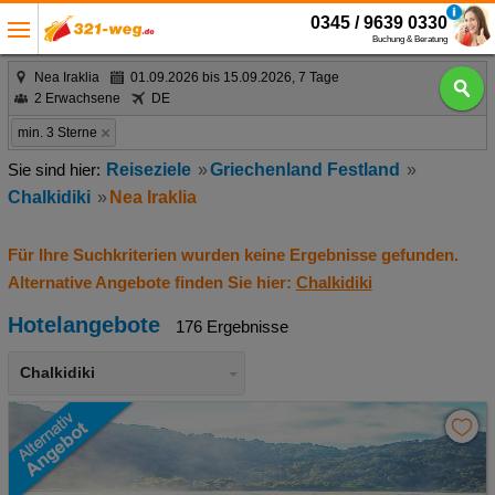
0345 / 9639 0330
Buchung & Beratung
Nea Iraklia
01.09.2026 bis 15.09.2026, 7 Tage
2 Erwachsene
DE
min. 3 Sterne
Reiseziele
Griechenland Festland
Chalkidiki
Nea Iraklia
Für Ihre Suchkriterien wurden keine Ergebnisse gefunden.
Alternative Angebote finden Sie hier:
Chalkidiki
Hotelangebote
176 Ergebnisse
Chalkidiki