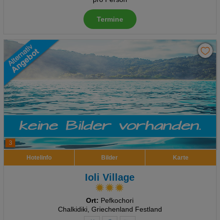
Termine
3
Hotelinfo
Bilder
Karte
Ioli Village
Ort:
Pefkochori
Chalkidiki, Griechenland Festland