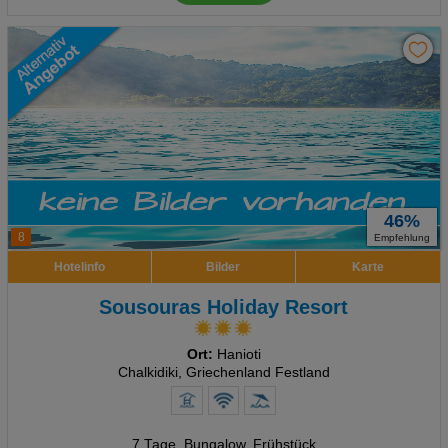
46%
8
Empfehlung
Hotelinfo
Bilder
Karte
Sousouras Holiday Resort
Ort:
Hanioti
Chalkidiki, Griechenland Festland
7 Tage
,
Bungalow, Frühstück