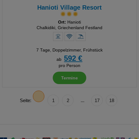
Hanioti Village Resort
Ort:
Hanioti
Chalkidiki, Griechenland Festland
7 Tage
,
Doppelzimmer, Frühstück
592 €
ab
pro Person
Termine
Seite:
1
2
...
17
18