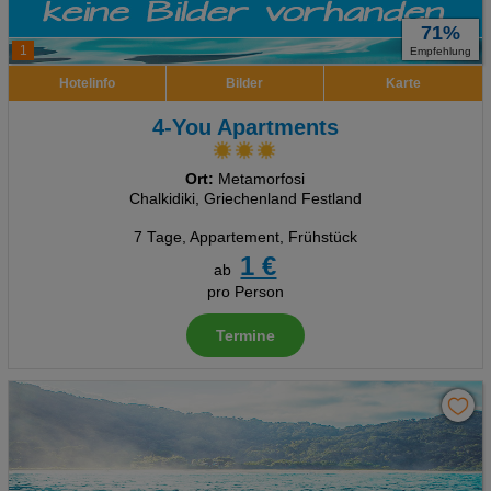
71%
1
Empfehlung
Hotelinfo
Bilder
Karte
4-You Apartments
Ort:
Metamorfosi
Chalkidiki, Griechenland Festland
7 Tage
,
Appartement, Frühstück
1 €
ab
pro Person
Termine