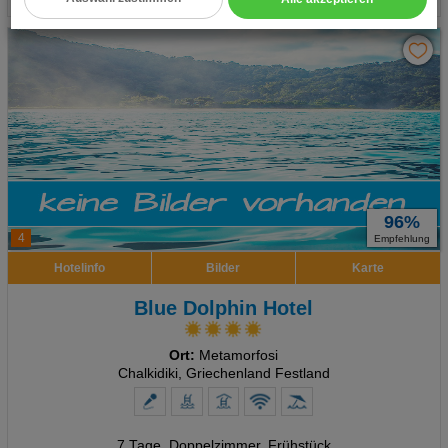
Cookie Einstellungen
Technische Cookies
Analyse
Social Media Cookies
Advertising
96%
Erweiterte Einstellungen
4
Empfehlung
Hotelinfo
Bilder
Karte
Blue Dolphin Hotel
Ort:
Metamorfosi
Chalkidiki, Griechenland Festland
7 Tage
,
Doppelzimmer, Frühstück