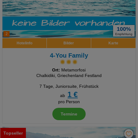
100%
2
Empfehlung
Hotelinfo
Bilder
Karte
4-You Family
Ort:
Metamorfosi
Chalkidiki, Griechenland Festland
7 Tage
,
Juniorsuite, Frühstück
1 €
ab
pro Person
Termine
Topseller