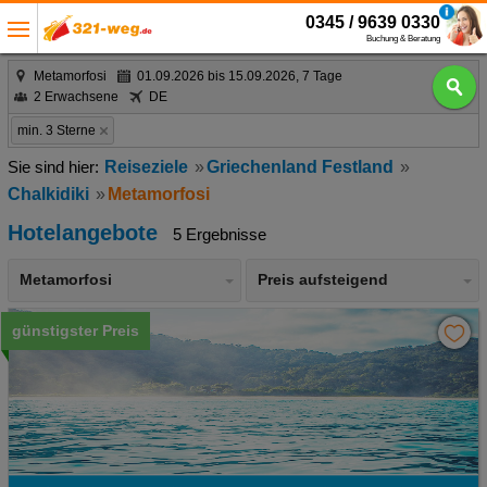
0345 / 9639 0330
Buchung & Beratung
Metamorfosi
01.09.2026 bis 15.09.2026, 7 Tage
2 Erwachsene
DE
min. 3 Sterne
Reiseziele
Griechenland Festland
Chalkidiki
Metamorfosi
Hotelangebote
5 Ergebnisse
Metamorfosi
Preis aufsteigend
günstigster Preis