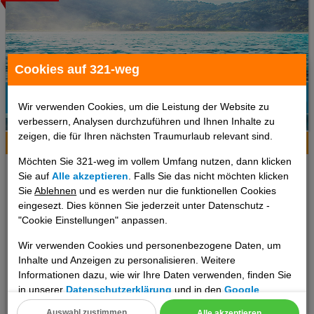
Cookies auf 321-weg
Wir verwenden Cookies, um die Leistung der Website zu
96%
verbessern, Analysen durchzuführen und Ihnen Inhalte zu
3
Empfehlung
zeigen, die für Ihren nächsten Traumurlaub relevant sind.
Hotelinfo
Bilder
Karte
Möchten Sie 321-weg im vollem Umfang nutzen, dann klicken
4-You Boutique Hotel
Sie auf
Alle akzeptieren
. Falls Sie das nicht möchten klicken
Sie
Ablehnen
und es werden nur die funktionellen Cookies
Ort:
Metamorfosi
eingesezt. Dies können Sie jederzeit unter Datenschutz -
Chalkidiki, Griechenland Festland
"Cookie Einstellungen" anpassen.
7 Tage
,
Suite, Frühstück
inkl. Zug zum Flug
Wir verwenden Cookies und personenbezogene Daten, um
2 €
Inhalte und Anzeigen zu personalisieren. Weitere
ab
Informationen dazu, wie wir Ihre Daten verwenden, finden Sie
pro Person
in unserer
Datenschutzerklärung
und in den
Google
Datenschutz- und Nutzungsbedingungen
.
Termine
Auswahl zustimmen
Alle akzeptieren