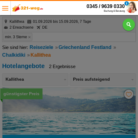
0345 / 9639 0330
Buchung & Beratung
Kallithea
01.09.2026 bis 15.09.2026, 7 Tage
2 Erwachsene
DE
min. 3 Sterne
Reiseziele
Griechenland Festland
Chalkidiki
Kallithea
Hotelangebote
2 Ergebnisse
Kallithea
Preis aufsteigend
günstigster Preis