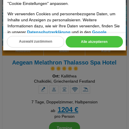
"Cookie Einstellungen" anpassen.
Wir verwenden Cookies und personenbezogene Daten, um
Inhalte und Anzeigen zu personalisieren. Weitere
Informationen dazu, wie wir Ihre Daten verwenden, finden Sie
in unserer
Datenschutzerklärung
und in den
Google
92%
Datenschutz- und Nutzungsbedingungen
.
Auswahl zustimmen
Alle akzeptieren
2
Empfehlung
Cookie Einstellungen
Hotelinfo
Bilder
Karte
Technische Cookies
Aegean Melathron Thalasso Spa Hotel
Analyse
Ort:
Kallithea
Chalkidiki, Griechenland Festland
Social Media Cookies
Advertising
7 Tage
,
Doppelzimmer, Halbpension
1204 €
Erweiterte Einstellungen
ab
pro Person
Termine