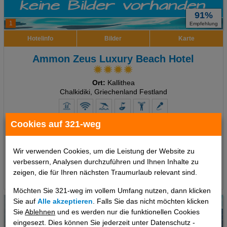
91%
1
Empfehlung
Hotelinfo
Bilder
Karte
Ammon Zeus Luxury Beach Hotel
Ort:
Kallithea
Chalkidiki, Griechenland Festland
Cookies auf 321-weg
7 Tage
,
Deluxe, Frühstück
1188 €
ab
Wir verwenden Cookies, um die Leistung der Website zu
pro Person
verbessern, Analysen durchzuführen und Ihnen Inhalte zu
zeigen, die für Ihren nächsten Traumurlaub relevant sind.
Termine
Möchten Sie 321-weg im vollem Umfang nutzen, dann klicken
Sie auf
Alle akzeptieren
. Falls Sie das nicht möchten klicken
Sie
Ablehnen
und es werden nur die funktionellen Cookies
eingesezt. Dies können Sie jederzeit unter Datenschutz -