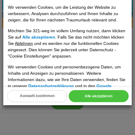
Wir verwenden Cookies, um die Leistung der Website zu
100%
verbessern, Analysen durchzuführen und Ihnen Inhalte zu
1
Empfehlung
zeigen, die für Ihren nächsten Traumurlaub relevant sind.
Hotelinfo
Bilder
Karte
Möchten Sie 321-weg im vollem Umfang nutzen, dann klicken
Grand Resort Lagonissi
Sie auf
Alle akzeptieren
. Falls Sie das nicht möchten klicken
Sie
Ablehnen
und es werden nur die funktionellen Cookies
Ort:
Lagonisi
eingesezt. Dies können Sie jederzeit unter Datenschutz -
Athen & Umgebung, Griechenland Festland
"Cookie Einstellungen" anpassen.
Wir verwenden Cookies und personenbezogene Daten, um
Inhalte und Anzeigen zu personalisieren. Weitere
7 Tage
,
Bungalow, Frühstück
Informationen dazu, wie wir Ihre Daten verwenden, finden Sie
2890 €
ab
in unserer
Datenschutzerklärung
und in den
Google
pro Person
Datenschutz- und Nutzungsbedingungen
.
Auswahl zustimmen
Alle akzeptieren
Cookie Einstellungen
Termine
Technische Cookies
Analyse