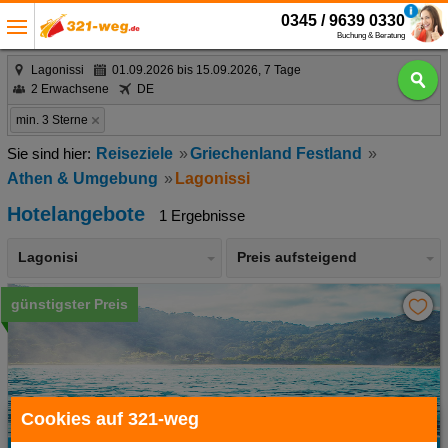
0345 / 9639 0330
Buchung & Beratung
Lagonissi
01.09.2026 bis 15.09.2026, 7 Tage
2 Erwachsene
DE
min. 3 Sterne
Reiseziele
Griechenland Festland
Athen & Umgebung
Lagonissi
Hotelangebote
1 Ergebnisse
Lagonisi
Preis aufsteigend
günstigster Preis
Cookies auf 321-weg