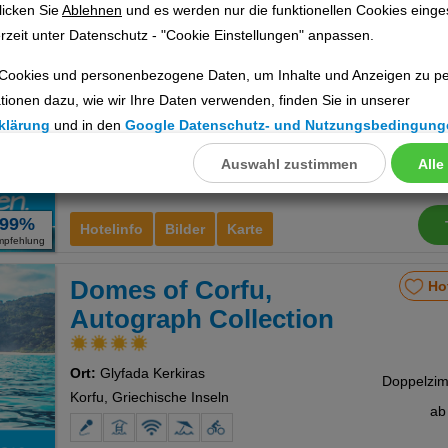
licken Sie
Ablehnen
und es werden nur die funktionellen Cookies einge
Glyfada Beach Hotel
Ho
rzeit unter Datenschutz - "Cookie Einstellungen" anpassen.
Ort:
Glyfada Kerkiras
Cookies und personenbezogene Daten, um Inhalte und Anzeigen zu per
Korfu, Griechische Inseln
tionen dazu, wie wir Ihre Daten verwenden, finden Sie in unserer
klärung
und in den
Google Datenschutz- und Nutzungsbedingung
a
Auswahl zustimmen
Alle
llungen
ookies
99%
Hotelinfo
Bilder
Karte
mpfehlung
Domes of Corfu,
Ho
Cookies
Autograph Collection
Ort:
Glyfada Kerkiras
nstellungen
Korfu, Griechische Inseln
a