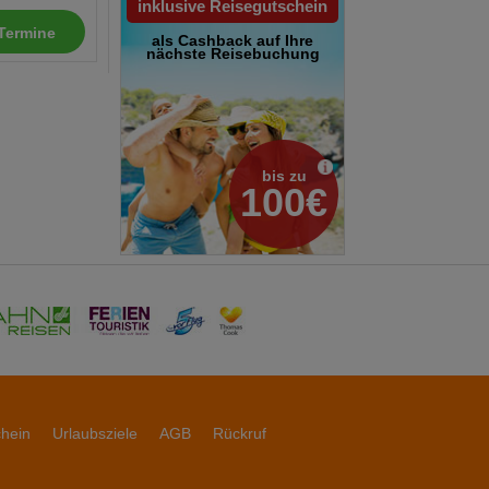
inklusive Reisegutschein
Termine
als Cashback auf Ihre
nächste Reisebuchung
bis zu
100€
chein
Urlaubsziele
AGB
Rückruf