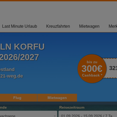
Last Minute Urlaub
Kreuzfahrten
Mietwagen
Merk
ELN KORFU
026/2027
bis zu
300€
32
stland
Cashback *
321-weg.de
Flug
Mietwagen
ende
Reisezeitraum
wachsene
01.09.2026 - 15.09.2026 / 7 Tage