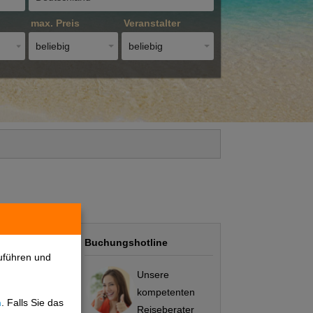
max. Preis
Veranstalter
beliebig
beliebig
Buchungshotline
uführen und
Unsere
kompetenten
n
. Falls Sie das
Preis/Leistung
Reiseberater