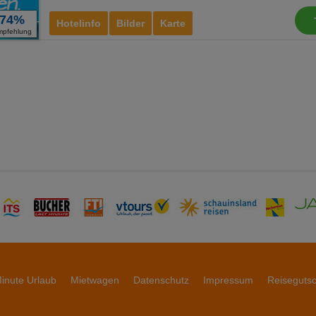
74%
Hotelinfo
Bilder
Karte
mpfehlung
inute Urlaub
Mietwagen
Datenschutz
Impressum
Reiseguts