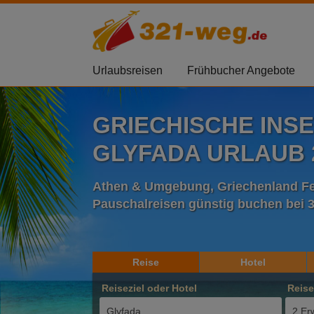
Urlaubsreisen
Frühbucher Angebote
GRIECHISCHE INS
GLYFADA URLAUB 2
Athen & Umgebung, Griechenland Fe
Pauschalreisen günstig buchen bei 
Reise
Hotel
Reiseziel oder Hotel
Reis
2 Er