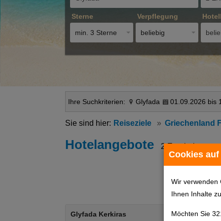
Sterne
Verpflegung
Hotel
min. 3 Sterne
beliebig
belie
Ihre Suchkriterien:
Glyfada
01.09.2026 bis 
Reiseziele
Griechenland 
Hotelangebote
2 Ergebnisse
Cookies auf
Wir verwenden 
Ihnen Inhalte z
Möchten Sie 32
Glyfada Kerkiras