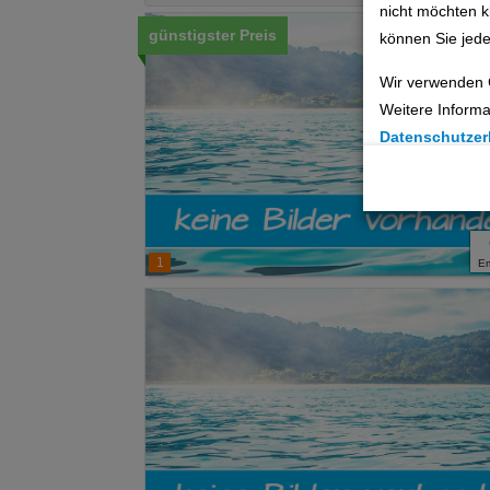
nicht möchten k
günstigster Preis
können Sie jede
Wir verwenden 
Weitere Informa
Datenschutzer
Cookie Einste
Technische C
1
E
Analyse
Social Media 
Advertising
Erweiterte Ei