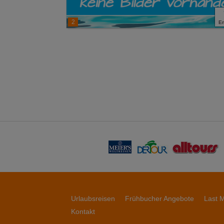
2
E
Urlaubsreisen
Frühbucher Angebote
Last M
Kontakt