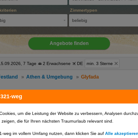
kriterien
Zimmertypen
big
beliebig
Angebote finden
15.09.2026, 7 Tage
2 Erwachsene
DE
min. 3 Sterne
Festland
Athen & Umgebung
Glyfada
 321-weg
Hotels auf Karte anzeigen
Cookies, um die Leistung der Website zu verbessern, Analysen durchz
u zeigen, die für Ihren nächsten Traumurlaub relevant sind.
1-weg im vollem Umfang nutzen, dann klicken Sie auf
Alle akzeptiere
günstigster Preis
Hotelname
Hotelort
Sterne