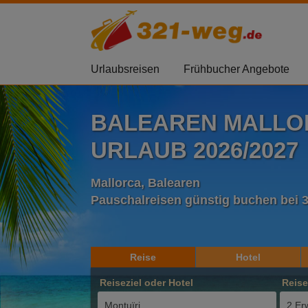
Urlaubsreisen
Frühbucher Angebote
BALEAREN MALLO
URLAUB 2026/2027
Mallorca, Balearen
Pauschalreisen günstig buchen bei 
Reise
Hotel
Reiseziel oder Hotel
Reis
2 Er