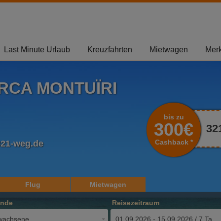
Last Minute Urlaub
Kreuzfahrten
Mietwagen
Merk
RCA MONTUÏRI
bis zu
300€
32
Cashback *
321-weg.de
Flug
Mietwagen
ende
Reisezeitraum
wachsene
01.09.2026 - 15.09.2026 / 7 Tage