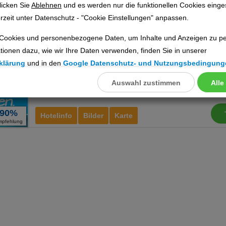
licken Sie
Ablehnen
und es werden nur die funktionellen Cookies einge
Es Figueral Nou
Ho
rzeit unter Datenschutz - "Cookie Einstellungen" anpassen.
Ort:
Montuïri
Cookies und personenbezogene Daten, um Inhalte und Anzeigen zu per
Mallorca, Balearen
tionen dazu, wie wir Ihre Daten verwenden, finden Sie in unserer
inkl. 
klärung
und in den
Google Datenschutz- und Nutzungsbedingung
a
Auswahl zustimmen
Alle
llungen
ookies
90%
Hotelinfo
Bilder
Karte
mpfehlung
Cookies
nstellungen