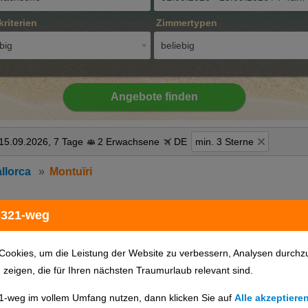
kriterien
Zimmertypen
big
beliebig
Angebote finden
 15.09.2026, 7 Tage
2 Erwachsene
DE
min. 3 Sterne
llorca
Montuïri
 321-weg
Hotels auf Karte anzeigen
Cookies, um die Leistung der Website zu verbessern, Analysen durchz
u zeigen, die für Ihren nächsten Traumurlaub relevant sind.
1-weg im vollem Umfang nutzen, dann klicken Sie auf
Alle akzeptiere
günstigster Preis
Hotelname
Hotelort
Sterne