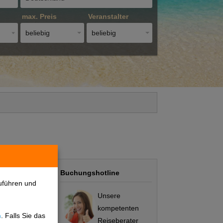
max. Preis
Veranstalter
beliebig
beliebig
Buchungshotline
uführen und
Unsere
kompetenten
n
. Falls Sie das
Preis/Leistung
Reiseberater