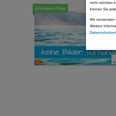
nicht möchten k
günstigster Preis
können Sie jede
Wir verwenden 
Weitere Informa
Datenschutzer
Cookie Einste
Technische C
1
E
Analyse
Social Media 
Advertising
Erweiterte Ei