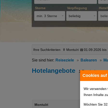
Sterne
Verpflegung
Hotel
min. 3 Sterne
beliebig
belie
Ihre Suchkriterien:
Montuïri
01.09.2026 bis
Reiseziele
Balearen
Ma
Hotelangebote
1 Ergebnisse
Cookies auf
Wir verwenden 
Ihnen Inhalte z
Möchten Sie 32
Montuïri