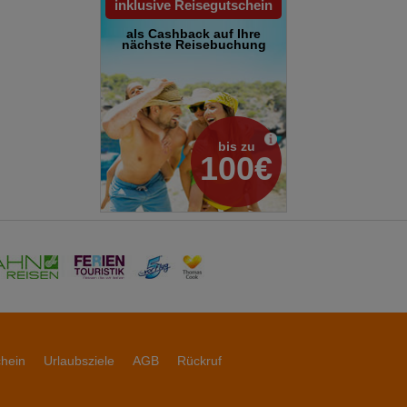
inklusive Reisegutschein
als Cashback auf Ihre
nächste Reisebuchung
bis zu
100€
chein
Urlaubsziele
AGB
Rückruf