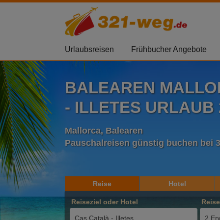
Urlaubsreisen
Frühbucher Angebote
BALEAREN MALLO
- ILLETES URLAUB 
Mallorca, Balearen
Pauschalreisen günstig buchen bei 
Reise
Hotel
Reiseziel oder Hotel
Reis
2 Er