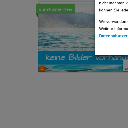
nicht möchten k
günstigster Preis
können Sie jede
Wir verwenden 
Weitere Informa
Datenschutzer
Cookie Einste
Technische C
1
E
Analyse
Social Media 
Advertising
Erweiterte Ei