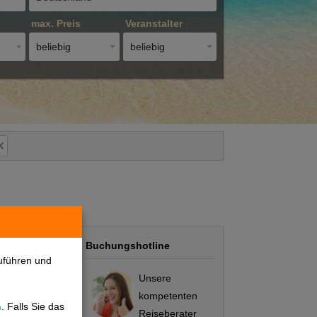
max. Preis
Veranstalter
beliebig
beliebig
Buchungshotline
uführen und
Unsere
kompetenten
n
. Falls Sie das
Preis/Leistung
Reiseberater