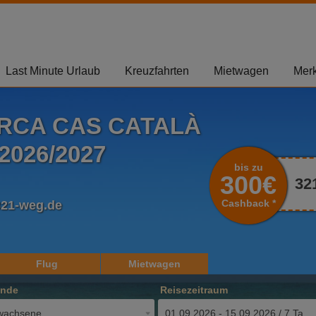
Last Minute Urlaub
Kreuzfahrten
Mietwagen
Merk
RCA CAS CATALÀ
2026/2027
bis zu
300€
32
Cashback *
321-weg.de
Flug
Mietwagen
ende
Reisezeitraum
wachsene
01.09.2026 - 15.09.2026 / 7 Tage