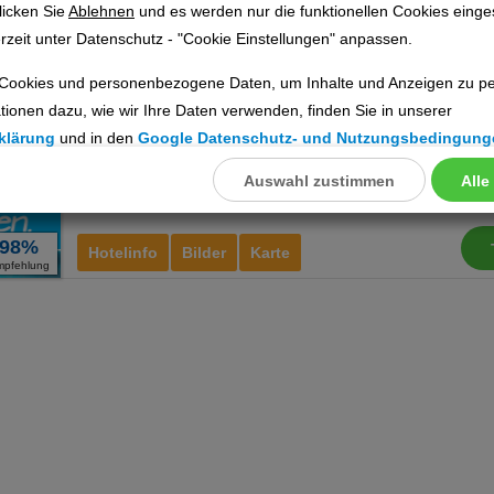
licken Sie
Ablehnen
und es werden nur die funktionellen Cookies einge
Hospes Maricel & Spa
Ho
rzeit unter Datenschutz - "Cookie Einstellungen" anpassen.
Cookies und personenbezogene Daten, um Inhalte und Anzeigen zu per
Ort:
Cas Català - Illetes
tionen dazu, wie wir Ihre Daten verwenden, finden Sie in unserer
Mallorca, Balearen
klärung
und in den
Google Datenschutz- und Nutzungsbedingung
a
Auswahl zustimmen
Alle
llungen
ookies
98%
Hotelinfo
Bilder
Karte
mpfehlung
Cookies
nstellungen