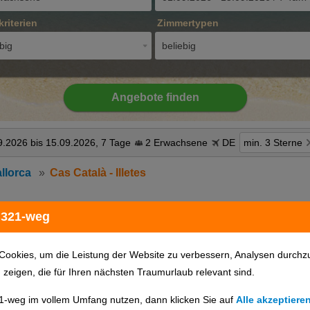
kriterien
Zimmertypen
big
beliebig
Angebote finden
9.2026 bis 15.09.2026, 7 Tage
2 Erwachsene
DE
min. 3 Sterne
llorca
Cas Català - Illetes
 321-weg
Hotels auf Karte anzeigen
Cookies, um die Leistung der Website zu verbessern, Analysen durchz
u zeigen, die für Ihren nächsten Traumurlaub relevant sind.
1-weg im vollem Umfang nutzen, dann klicken Sie auf
Alle akzeptiere
günstigster Preis
Hotelname
Hotelort
Sterne