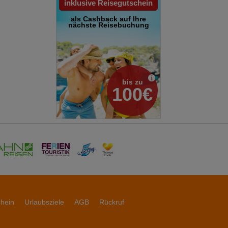
inklusive Reisegutschein
als Cashback auf Ihre
nächste Reisebuchung
bis zu
100€
chein
Urlaubsziele
AGB
Rückruf