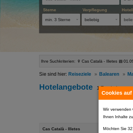
Sterne
Verpflegung
Hotel
min. 3 Sterne
beliebig
belie
Ihre Suchkriterien:
Cas Català - Illetes
01.0
Reiseziele
Balearen
Ma
Hotelangebote
1 Ergebnisse
Cookies auf
Wir verwenden 
Ihnen Inhalte z
Möchten Sie 32
Cas Català - Illetes