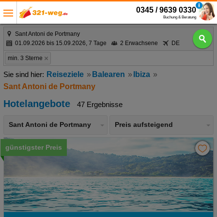
0345 / 9639 0330
Buchung & Beratung
Sant Antoni de Portmany
01.09.2026 bis 15.09.2026, 7 Tage
2 Erwachsene
DE
min. 3 Sterne
Reiseziele
Balearen
Ibiza
Sant Antoni de Portmany
Hotelangebote
47 Ergebnisse
Sant Antoni de Portmany
Preis aufsteigend
günstigster Preis