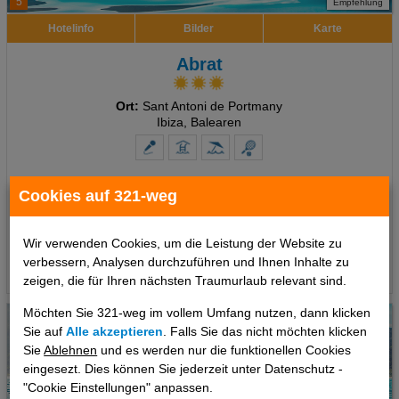
5
Empfehlung
Hotelinfo
Bilder
Karte
Abrat
Ort:
Sant Antoni de Portmany
Ibiza, Balearen
7 Tage
,
Doppelzimmer, Frühstück
Cookies auf 321-weg
808 €
ab
pro Person
Wir verwenden Cookies, um die Leistung der Website zu
verbessern, Analysen durchzuführen und Ihnen Inhalte zu
Termine
zeigen, die für Ihren nächsten Traumurlaub relevant sind.
Möchten Sie 321-weg im vollem Umfang nutzen, dann klicken
Sie auf
Alle akzeptieren
. Falls Sie das nicht möchten klicken
Sie
Ablehnen
und es werden nur die funktionellen Cookies
eingesezt. Dies können Sie jederzeit unter Datenschutz -
"Cookie Einstellungen" anpassen.