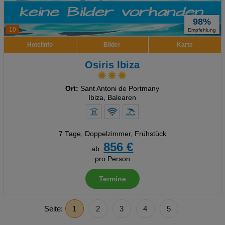
98%
10
Empfehlung
Hotelinfo
Bilder
Karte
Osiris Ibiza
Ort:
Sant Antoni de Portmany
Ibiza, Balearen
7 Tage
,
Doppelzimmer, Frühstück
856 €
ab
pro Person
Termine
Seite:
1
2
3
4
5