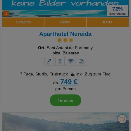
72%
1
Empfehlung
Hotelinfo
Bilder
Karte
Aparthotel Nereida
Ort:
Sant Antoni de Portmany
Ibiza, Balearen
7 Tage
,
Studio, Frühstück
inkl. Zug zum Flug
749 €
ab
pro Person
Termine