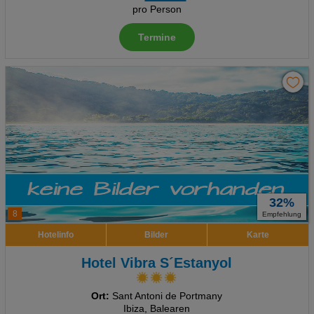
pro Person
Termine
32%
8
Empfehlung
Hotelinfo
Bilder
Karte
Hotel Vibra S´Estanyol
Ort:
Sant Antoni de Portmany
Ibiza, Balearen