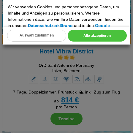
Wir verwenden Cookies und personenbezogene Daten, um
Inhalte und Anzeigen zu personalisieren. Weitere
Informationen dazu, wie wir Ihre Daten verwenden, finden Sie
74%
in unserer
Datenschutzerklärung
und in den
Google
6
Empfehlung
Datenschutz- und Nutzungsbedingungen
.
Auswahl zustimmen
Alle akzeptieren
Hotelinfo
Bilder
Karte
Cookie Einstellungen
Hotel Vibra District
Technische Cookies
Ort:
Sant Antoni de Portmany
Analyse
Ibiza, Balearen
Social Media Cookies
7 Tage
,
Doppelzimmer, Frühstück
inkl. Zug zum Flug
Advertising
814 €
ab
Erweiterte Einstellungen
pro Person
Termine