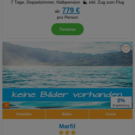
7 Tage
,
Doppelzimmer, Halbpension
inkl. Zug zum Flug
779 €
ab
pro Person
Termine
2%
4
Empfehlung
Hotelinfo
Bilder
Karte
Marfil