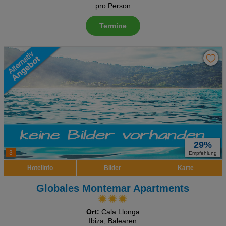
pro Person
Termine
29%
3
Empfehlung
Hotelinfo
Bilder
Karte
Globales Montemar Apartments
Ort:
Cala Llonga
Ibiza, Balearen