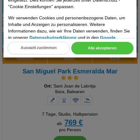
"Cookie Einstellungen" anpassen.
Wir verwenden Cookies und personenbezogene Daten, um
Inhalte und Anzeigen zu personalisieren. Weitere
Informationen dazu, wie wir Ihre Daten verwenden, finden Sie
in unserer
Datenschutzerklärung
und in den
Google
98%
Datenschutz- und Nutzungsbedingungen
.
Auswahl zustimmen
Alle akzeptieren
6
Empfehlung
Cookie Einstellungen
Hotelinfo
Bilder
Karte
Technische Cookies
San Miguel Park Esmeralda Mar
Analyse
Ort:
Sant Joan de Labritja
Ibiza, Balearen
Social Media Cookies
Advertising
7 Tage
,
Studio, Halbpension
769 €
Erweiterte Einstellungen
ab
pro Person