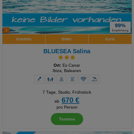
99%
1
Empfehlung
Hotelinfo
Bilder
Karte
BLUESEA Salina
Ort:
Es Canar
Ibiza, Balearen
7 Tage
,
Studio, Frühstück
670 €
ab
pro Person
Termine