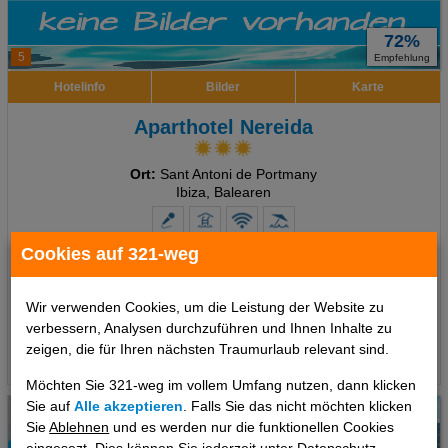
72%
5
Empfehlung
Hotelinfo
Bilder
Karte
Aparthotel Nereida
Ort:
Sant Antoni de Portmany
Ibiza, Balearen
Cookies auf 321-weg
7 Tage
,
Studio, Frühstück
inkl. Zug zum Flug
745 €
ab
Wir verwenden Cookies, um die Leistung der Website zu
pro Person
verbessern, Analysen durchzuführen und Ihnen Inhalte zu
zeigen, die für Ihren nächsten Traumurlaub relevant sind.
Termine
Möchten Sie 321-weg im vollem Umfang nutzen, dann klicken
Sie auf
Alle akzeptieren
. Falls Sie das nicht möchten klicken
Sie
Ablehnen
und es werden nur die funktionellen Cookies
eingesezt. Dies können Sie jederzeit unter Datenschutz -