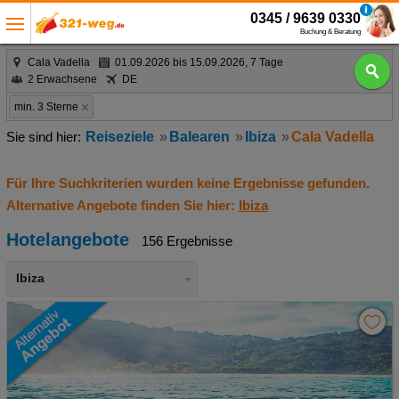
0345 / 9639 0330
Buchung & Beratung
Cala Vadella
01.09.2026 bis 15.09.2026, 7 Tage
2 Erwachsene
DE
min. 3 Sterne
Reiseziele
Balearen
Ibiza
Cala Vadella
Für Ihre Suchkriterien wurden keine Ergebnisse gefunden.
Alternative Angebote finden Sie hier:
Ibiza
Hotelangebote
156 Ergebnisse
Ibiza