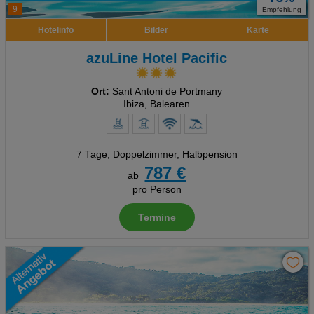
9
Empfehlung
Hotelinfo
Bilder
Karte
azuLine Hotel Pacific
Ort:
Sant Antoni de Portmany
Ibiza, Balearen
7 Tage
,
Doppelzimmer, Halbpension
787 €
ab
pro Person
Termine