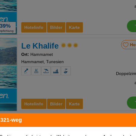
39%
Hotelinfo
Bilder
Karte
mpfehlung
Le Khalife
Ho
Ort:
Hammamet
Hammamet, Tunesien
Hotelinfo
Bilder
Karte
 321-weg
Hotel Archipel
Ho
Ort:
Skanes