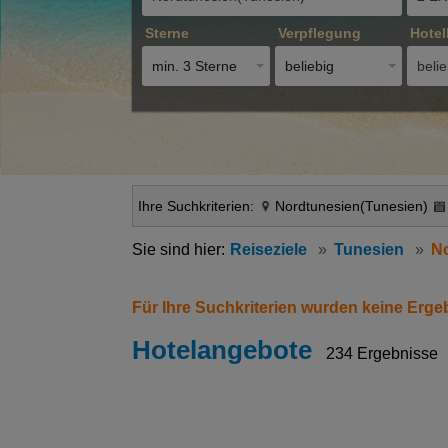
Sterne
Verpflegung
Hotel
min. 3 Sterne
beliebig
belie
Ihre Suchkriterien:
Nordtunesien(Tunesien)
Reiseziele
Tunesien
N
Für Ihre Suchkriterien wurden keine Erge
Hotelangebote
234 Ergebnisse