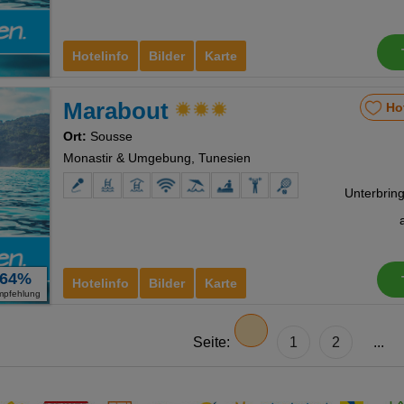
Hotelinfo
Bilder
Karte
Marabout
Ho
Ort:
Sousse
Monastir & Umgebung, Tunesien
64%
Hotelinfo
Bilder
Karte
mpfehlung
Seite:
1
2
...