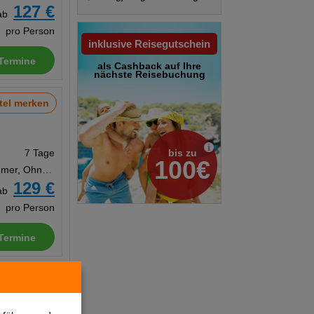
127 €
ab
pro Person
inklusive Reisegutschein
Termine
als Cashback auf Ihre
nächste Reisebuchung
tel merken
bis zu
7 Tage
100€
Doppelzimmer, Ohne Verpflegung
129 €
ab
pro Person
Termine
tel merken