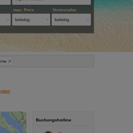
max. Preis
Veranstalter
beliebig
beliebig
erne
sien
Buchungshotline