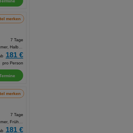
Termine
tel merken
7 Tage
Doppelzimmer, Halbpension
181 €
ab
pro Person
Termine
tel merken
7 Tage
Doppelzimmer, Frühstück
181 €
ab