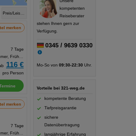
Unsere
kompetenten
Preis/Leistung
Reiseberater
stehen Ihnen gern zur
tel merken
Verfügung.
0345 / 9639 0330
7 Tage
Doppelzimmer, Frühstück
116 €
Mo-So von
09:30-22:30
Uhr.
ab
pro Person
Termine
Vorteile bei 321-weg.de
kompetente Beratung
tel merken
Tiefpreisgarantie
sichere
Datenübertragung
7 Tage
Doppelzimmer, Frühstück
langjährige Erfahrung