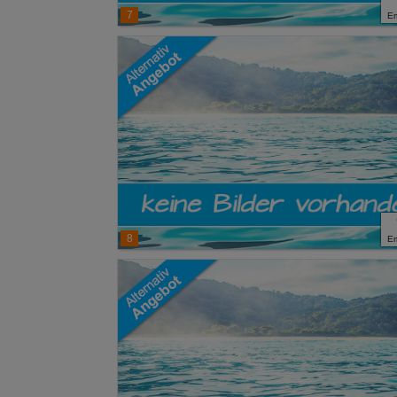
7
E
8
E