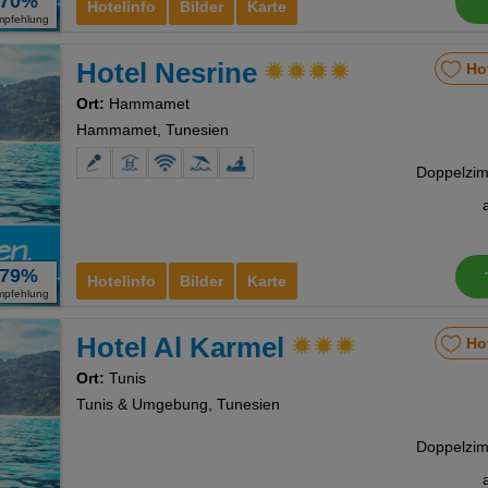
70%
Hotelinfo
Bilder
Karte
mpfehlung
Hotel Nesrine
Ho
Ort:
Hammamet
Hammamet, Tunesien
79%
Hotelinfo
Bilder
Karte
mpfehlung
Hotel Al Karmel
Ho
Ort:
Tunis
Tunis & Umgebung, Tunesien