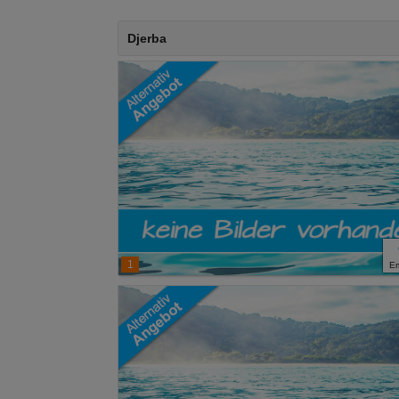
Djerba
1
E