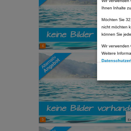
Wir verwenden 
Ihnen Inhalte z
Möchten Sie 32
nicht möchten k
können Sie jede
Wir verwenden 
4
E
Weitere Informa
Datenschutzer
Cookie Einste
Technische C
Analyse
Social Media 
5
E
Advertising