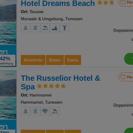
Hotel Dreams Beach
Ho
nstellungen
Ort:
Sousse
Monastir & Umgebung, Tunesien
42%
Hotelinfo
Bilder
Karte
mpfehlung
The Russelior Hotel &
Ho
Spa
Ort:
Hammamet
Hammamet, Tunesien