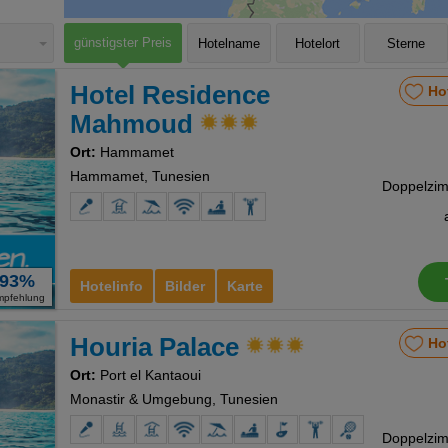
günstigster Preis
Hotelname
Hotelort
Sterne
Hotel Residence
Ho
Mahmoud
Ort:
Hammamet
Hammamet, Tunesien
93%
Hotelinfo
Bilder
Karte
mpfehlung
Houria Palace
Ho
Ort:
Port el Kantaoui
Monastir & Umgebung, Tunesien