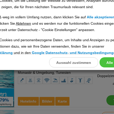
Cookies, um die Leistung der Website zu verbessern, Analysen durchz
Monastir & Umgebung, Tunesien
u zeigen, die für Ihren nächsten Traumurlaub relevant sind.
1-weg im vollem Umfang nutzen, dann klicken Sie auf
Alle akzeptiere
licken Sie
Ablehnen
und es werden nur die funktionellen Cookies einge
rzeit unter Datenschutz - "Cookie Einstellungen" anpassen.
100%
Hotelinfo
Bilder
Karte
Cookies und personenbezogene Daten, um Inhalte und Anzeigen zu per
mpfehlung
tionen dazu, wie wir Ihre Daten verwenden, finden Sie in unserer
Monastir Center Hotel
Ho
klärung
und in den
Google Datenschutz- und Nutzungsbedingung
Auswahl zustimmen
Alle
llungen
Ort:
Monastir
ookies
Monastir & Umgebung, Tunesien
Cookies
79%
Hotelinfo
Bilder
Karte
mpfehlung