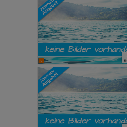
Erweiterte Ei
6
E