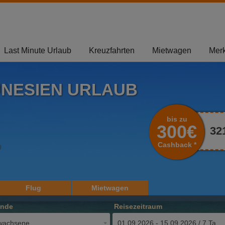
Last Minute Urlaub
Kreuzfahrten
Mietwagen
Merk
UNESIEN URLAUB
bis zu
300€
32
Cashback *
e
Flug
Mietwagen
ende
Reisezeitraum
wachsene
01.09.2026 - 15.09.2026 / 7 Tage