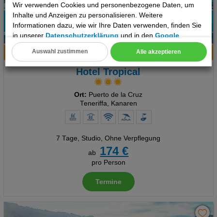
Wir verwenden Cookies und personenbezogene Daten, um
Inhalte und Anzeigen zu personalisieren. Weitere
Informationen dazu, wie wir Ihre Daten verwenden, finden Sie
30%
in unserer
Datenschutzerklärung
und in den
Google
6
Empfehlung
Datenschutz- und Nutzungsbedingungen
.
Auswahl zustimmen
Alle akzeptieren
Hotelinfo
Bilder
Karte
Cookie Einstellungen
Hotel Tropical
Technische Cookies
Ort:
Puerto de la Cruz
Analyse
Teneriffa, Kanaren
Social Media Cookies
7 Tage
,
Studio, Ohne Verpflegung
Advertising
174 €
ab
pro Person
Erweiterte Einstellungen
Termine