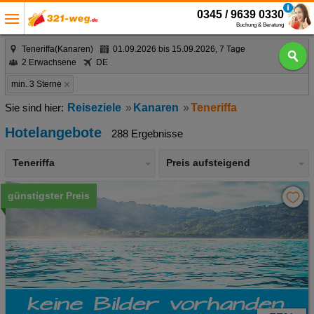
0345 / 9639 0330
Buchung & Beratung
Teneriffa(Kanaren)
01.09.2026 bis 15.09.2026, 7 Tage
2 Erwachsene
DE
min. 3 Sterne
Reiseziele
Kanaren
Teneriffa
Hotelangebote
288 Ergebnisse
Teneriffa
Preis aufsteigend
günstigster Preis