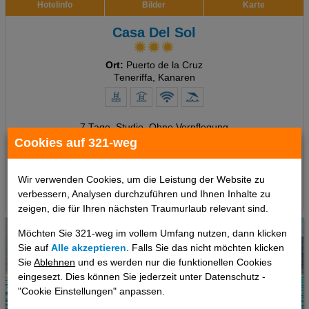
Hotelinfo
Bilder
Karte
Casa Del Sol
Ort:
Puerto de la Cruz
Teneriffa, Kanaren
7 Tage
,
Studio, Ohne Verpflegung
Cookies auf 321-weg
168 €
ab
pro Person
Wir verwenden Cookies, um die Leistung der Website zu
Termine
verbessern, Analysen durchzuführen und Ihnen Inhalte zu
zeigen, die für Ihren nächsten Traumurlaub relevant sind.
Möchten Sie 321-weg im vollem Umfang nutzen, dann klicken
Sie auf
Alle akzeptieren
. Falls Sie das nicht möchten klicken
Sie
Ablehnen
und es werden nur die funktionellen Cookies
eingesezt. Dies können Sie jederzeit unter Datenschutz -
"Cookie Einstellungen" anpassen.