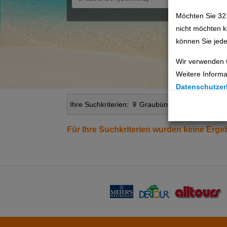
Möchten Sie 32
nicht möchten k
können Sie jede
Wir verwenden 
Weitere Informa
Datenschutzer
Ihre Suchkriterien:
Graubünden(Schweiz)
0
Cookie Einste
Technische C
Für Ihre Suchkriterien wurden keine Erg
Analyse
Social Media 
Advertising
Erweiterte Ei