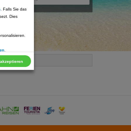
n
. Falls Sie das
sezt. Dies
sonalisieren.
en
.
 akzeptieren