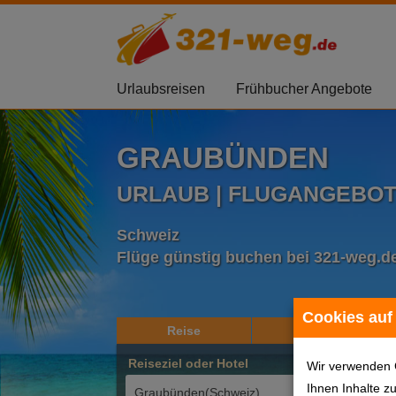
Urlaubsreisen
Frühbucher Angebote
GRAUBÜNDEN
URLAUB | FLUGANGEBO
Schweiz
Flüge günstig buchen bei 321-weg.d
Cookies auf
Reise
Hotel
Reiseziel oder Hotel
Reis
Wir verwenden 
Ihnen Inhalte z
2 Er