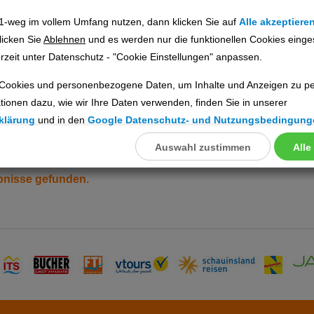
1-weg im vollem Umfang nutzen, dann klicken Sie auf
Alle akzeptiere
licken Sie
Ablehnen
und es werden nur die funktionellen Cookies einge
Angebote finden
rzeit unter Datenschutz - "Cookie Einstellungen" anpassen.
Cookies und personenbezogene Daten, um Inhalte und Anzeigen zu per
tionen dazu, wie wir Ihre Daten verwenden, finden Sie in unserer
klärung
und in den
Google Datenschutz- und Nutzungsbedingung
1.09.2026 bis 15.01.2026, 7 Tage
2 Erwachsene
DE
Auswahl zustimmen
Alle
llungen
ookies
ebnisse gefunden.
Cookies
nstellungen