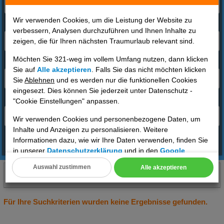
Wir verwenden Cookies, um die Leistung der Website zu
Reisende
verbessern, Analysen durchzuführen und Ihnen Inhalte zu
zeigen, die für Ihren nächsten Traumurlaub relevant sind.
2 Erwachsene
Möchten Sie 321-weg im vollem Umfang nutzen, dann klicken
Reisezeitraum
Sie auf
Alle akzeptieren
. Falls Sie das nicht möchten klicken
01.09.2026 - 15.01.2026 / 7 Tage
Sie
Ablehnen
und es werden nur die funktionellen Cookies
eingesezt. Dies können Sie jederzeit unter Datenschutz -
Abflughafen
"Cookie Einstellungen" anpassen.
Deutschland
Wir verwenden Cookies und personenbezogene Daten, um
Inhalte und Anzeigen zu personalisieren. Weitere
Informationen dazu, wie wir Ihre Daten verwenden, finden Sie
Angebote finden
in unserer
Datenschutzerklärung
und in den
Google
Datenschutz- und Nutzungsbedingungen
.
Auswahl zustimmen
Alle akzeptieren
Südkorea(Asien)
01.09.2026 bis 15.01.2026, 7 Tage
Cookie Einstellungen
2 Erwachsene
DE
Technische Cookies
Für Ihre Suchkriterien wurden keine Ergebnisse gefunden.
Analyse