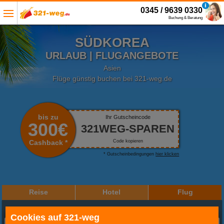
0345 / 9639 0330
Buchung & Beratung
SÜDKOREA
URLAUB | FLUGANGEBOTE
Asien
Flüge günstig buchen bei 321-weg.de
bis zu
Ihr Gutscheincode
300€
321WEG-SPAREN
Cashback *
Code kopieren
* Gutscheinbedingungen
hier klicken
Reise
Hotel
Flug
Reiseziel oder Hotel
Cookies auf 321-weg