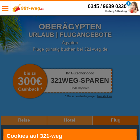
0345 / 9639 0330
Buchung & Beratung
OBERÄGYPTEN
URLAUB | FLUGANGEBOTE
Ägypten
Flüge günstig buchen bei 321-weg.de
bis zu
Ihr Gutscheincode
300€
321WEG-SPAREN
Cashback *
Code kopieren
* Gutscheinbedingungen
hier klicken
Reise
Hotel
Flug
Reiseziel oder Hotel
Cookies auf 321-weg