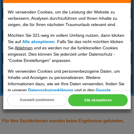
Wir verwenden Cookies, um die Leistung der Website zu
Reisende
verbessern, Analysen durchzuführen und Ihnen Inhalte zu
zeigen, die für Ihren nächsten Traumurlaub relevant sind.
2 Erwachsene
Möchten Sie 321-weg im vollem Umfang nutzen, dann klicken
Reisezeitraum
Sie auf
Alle akzeptieren
. Falls Sie das nicht möchten klicken
01.09.2026 - 15.01.2026 / 7 Tage
Sie
Ablehnen
und es werden nur die funktionellen Cookies
eingesezt. Dies können Sie jederzeit unter Datenschutz -
Abflughafen
"Cookie Einstellungen" anpassen.
Deutschland
Wir verwenden Cookies und personenbezogene Daten, um
Inhalte und Anzeigen zu personalisieren. Weitere
Informationen dazu, wie wir Ihre Daten verwenden, finden Sie
Angebote finden
in unserer
Datenschutzerklärung
und in den
Google
Datenschutz- und Nutzungsbedingungen
.
Auswahl zustimmen
Alle akzeptieren
Oberägypten(Ägypten)
01.09.2026 bis 15.01.2026, 7 Tage
Cookie Einstellungen
2 Erwachsene
DE
Technische Cookies
Für Ihre Suchkriterien wurden keine Ergebnisse gefunden.
Analyse