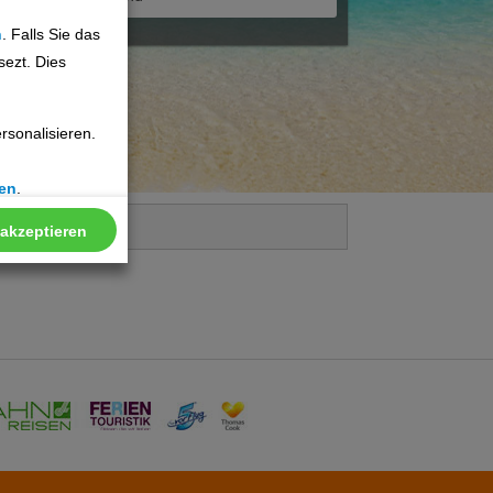
n
. Falls Sie das
sezt. Dies
sonalisieren.
en
.
 akzeptieren