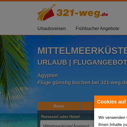
Urlaubsreisen
Frühbucher Angebote
MITTELMEERKÜST
URLAUB | FLUGANGEBO
Ägypten
Flüge günstig buchen bei 321-weg.d
Cookies auf
Reise
Hotel
Reiseziel oder Hotel
Reis
Wir verwenden 
Ihnen Inhalte z
2 Er