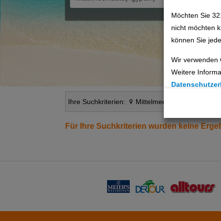
Möchten Sie 32
nicht möchten k
können Sie jede
Wir verwenden 
Weitere Informa
Datenschutzer
Ihre Suchkriterien:
Mittelmeerküste(Ägypten)
Cookie Einste
Technische C
Für Ihre Suchkriterien wurden keine Erg
Analyse
Social Media 
Advertising
Erweiterte Ei