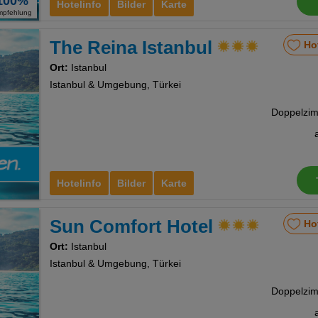
100%
Hotelinfo
Bilder
Karte
mpfehlung
The Reina Istanbul
Ho
Ort:
Istanbul
Istanbul & Umgebung, Türkei
Hotelinfo
Bilder
Karte
Sun Comfort Hotel
Ho
Ort:
Istanbul
Istanbul & Umgebung, Türkei