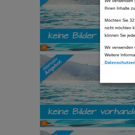
Wir verwenden 
Ihnen Inhalte z
Möchten Sie 32
nicht möchten k
können Sie jede
Wir verwenden 
4
Weitere Informa
Datenschutzer
Cookie Einste
Technische C
Analyse
Social Media 
5
Advertising