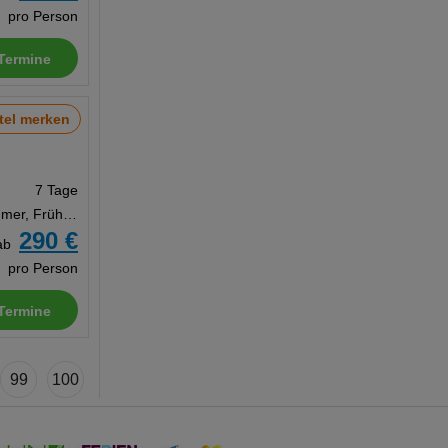
pro Person
Termine
tel merken
7 Tage
Doppelzimmer, Frühstück
290 €
ab
pro Person
Termine
99
100