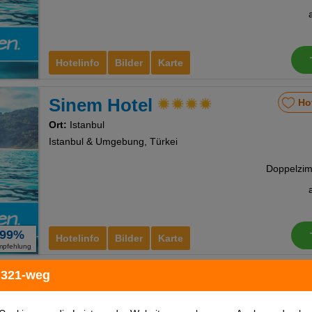
Hotelinfo
Bilder
Karte
Sinem Hotel
Ho
Ort:
Istanbul
Istanbul & Umgebung, Türkei
99%
Hotelinfo
Bilder
Karte
mpfehlung
 321-weg
The Zanadu Istanbul
Ho
Ort:
Istanbul