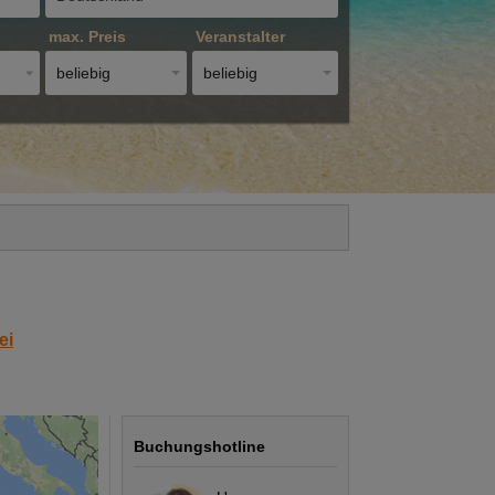
max. Preis
Veranstalter
beliebig
beliebig
ei
Buchungshotline