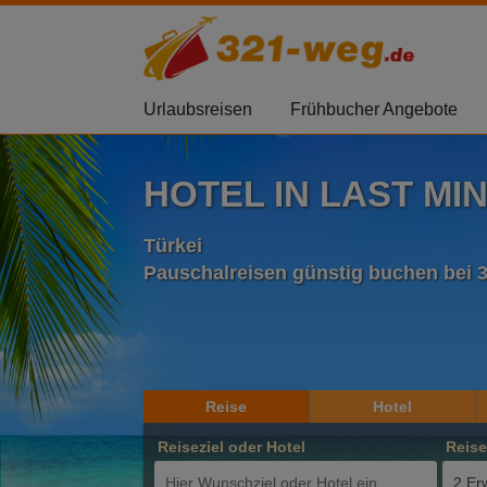
Urlaubsreisen
Frühbucher Angebote
HOTEL IN LAST MI
Türkei
Pauschalreisen günstig buchen bei 
Reise
Hotel
Reiseziel oder Hotel
Reis
2 Er