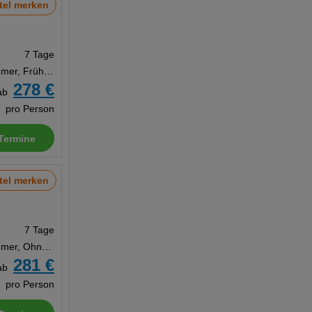
tel merken
7 Tage
Doppelzimmer, Frühstück
278 €
ab
pro Person
Termine
tel merken
7 Tage
Doppelzimmer, Ohne Verpflegung
281 €
ab
pro Person