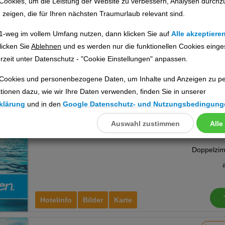
Cookies, um die Leistung der Website zu verbessern, Analysen durchz
Istanbul & Umgebung, Türkei
u zeigen, die für Ihren nächsten Traumurlaub relevant sind.
1-weg im vollem Umfang nutzen, dann klicken Sie auf
Alle akzeptiere
licken Sie
Ablehnen
und es werden nur die funktionellen Cookies einge
rzeit unter Datenschutz - "Cookie Einstellungen" anpassen.
Hotelinfo
Bilder
Karte
Cookies und personenbezogene Daten, um Inhalte und Anzeigen zu per
tionen dazu, wie wir Ihre Daten verwenden, finden Sie in unserer
Grand Milan Hotel
Ho
klärung
und in den
Google Datenschutz- und Nutzungsbedingung
Ort:
Istanbul
Auswahl zustimmen
Alle
llungen
Istanbul & Umgebung, Türkei
ookies
Cookies
Hotelinfo
Bilder
Karte