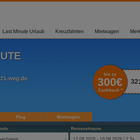
Last Minute Urlaub
Kreuzfahrten
Mietwagen
Merk
NUTE
bis zu
321-weg.de
300€
32
Cashback *
Flug
Mietwagen
ende
Reisezeitraum
wachsene
17.08.2026 - 10.09.2026 / 7 Tage