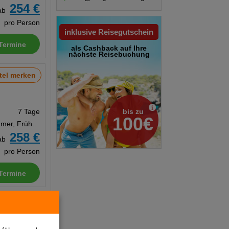
254 €
ab
pro Person
inklusive Reisegutschein
Termine
als Cashback auf Ihre
nächste Reisebuchung
tel merken
bis zu
7 Tage
100€
Doppelzimmer, Frühstück
258 €
ab
pro Person
Termine
tel merken