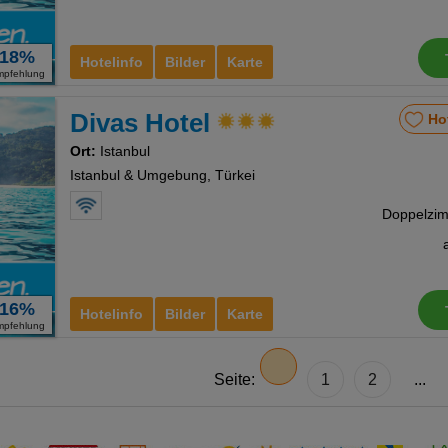
18%
Hotelinfo
Bilder
Karte
mpfehlung
Divas Hotel
Ho
Ort:
Istanbul
Istanbul & Umgebung, Türkei
16%
Hotelinfo
Bilder
Karte
mpfehlung
Seite:
1
2
...