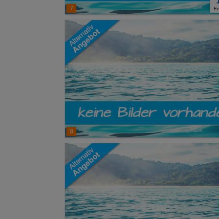
7
E
8