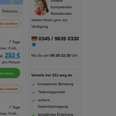
Unsere
kompetenten
Preis/Leistung
Reiseberater
stehen Ihnen gern zur
tel merken
Verfügung.
0345 / 9639 0330
7 Tage
Doppelzimmer, Frühstück
253 €
Mo-So von
09:30-22:30
Uhr.
ab
pro Person
Termine
Vorteile bei 321-weg.de
kompetente Beratung
tel merken
Tiefpreisgarantie
sichere
Datenübertragung
7 Tage
Doppelzimmer, Frühstück
langjährige Erfahrung