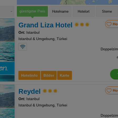
günstigster Preis
Hotelname
Hotelort
Sterne
Grand Liza Hotel
Ho
Ort:
Istanbul
Istanbul & Umgebung, Türkei
Hotelinfo
Bilder
Karte
Reydel
Ho
Ort:
Istanbul
Istanbul & Umgebung, Türkei