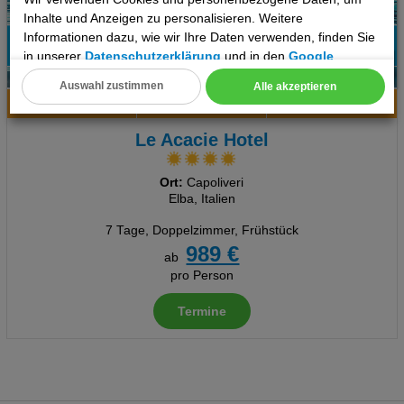
Inhalte und Anzeigen zu personalisieren. Weitere
Informationen dazu, wie wir Ihre Daten verwenden, finden Sie
in unserer
Datenschutzerklärung
und in den
Google
33%
Datenschutz- und Nutzungsbedingungen
.
2
Empfehlung
Auswahl zustimmen
Alle akzeptieren
Hotelinfo
Bilder
Karte
Cookie Einstellungen
Le Acacie Hotel
Technische Cookies
Analyse
Ort:
Capoliveri
Elba, Italien
Social Media Cookies
7 Tage
,
Doppelzimmer, Frühstück
989 €
ab
Advertising
pro Person
Erweiterte Einstellungen
Termine