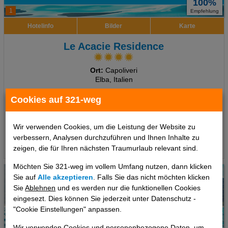
100%
1
Empfehlung
Hotelinfo
Bilder
Karte
Le Acacie Residence
Ort:
Capoliveri
Elba, Italien
7 Tage
,
Studio, Ohne Verpflegung
Cookies auf 321-weg
820 €
ab
pro Person
Wir verwenden Cookies, um die Leistung der Website zu
verbessern, Analysen durchzuführen und Ihnen Inhalte zu
Termine
zeigen, die für Ihren nächsten Traumurlaub relevant sind.
Möchten Sie 321-weg im vollem Umfang nutzen, dann klicken
Sie auf
Alle akzeptieren
. Falls Sie das nicht möchten klicken
Sie
Ablehnen
und es werden nur die funktionellen Cookies
eingesezt. Dies können Sie jederzeit unter Datenschutz -
"Cookie Einstellungen" anpassen.
Wir verwenden Cookies und personenbezogene Daten, um