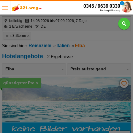
0345 / 9639 0330
Buchung & Beratung
beliebig
14.08.2026 bis 07.09.2026, 7 Tage
2 Erwachsene
DE
min. 3 Sterne
Reiseziele
Italien
Elba
Hotelangebote
2 Ergebnisse
Elba
Preis aufsteigend
günstigster Preis