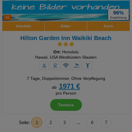
96%
10
Empfehlung
Hotelinfo
Bilder
Karte
Hilton Garden Inn Waikiki Beach
Ort:
Honolulu
Hawaii, USA Westküsten-Staaten
7 Tage
,
Doppelzimmer, Ohne Verpflegung
1971 €
ab
pro Person
Termine
Seite:
1
2
3
...
6
7