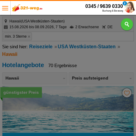
0345 / 9639 0330
Buchung & Beratung
Hawaii(USA Westküsten-Staaten)
15.08.2026 bis 08.09.2026, 7 Tage
2 Erwachsene
DE
min. 3 Sterne
Reiseziele
USA Westküsten-Staaten
Hawaii
Hotelangebote
70 Ergebnisse
Hawaii
Preis aufsteigend
günstigster Preis