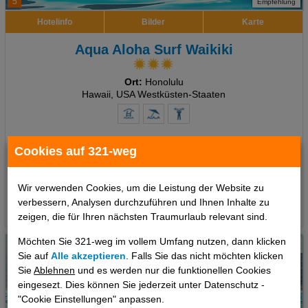
5
Empfehlung
Hotelinfo
Bilder
Karte
Aqua Aloha Surf Waikiki
Ort:
Honolulu
Hawaii, USA Westküsten-Staaten
7 Tage
,
Unterbringung, Ohne Verpflegung
Cookies auf 321-weg
1815 €
ab
pro Person
Wir verwenden Cookies, um die Leistung der Website zu
verbessern, Analysen durchzuführen und Ihnen Inhalte zu
Termine
zeigen, die für Ihren nächsten Traumurlaub relevant sind.
Möchten Sie 321-weg im vollem Umfang nutzen, dann klicken
Sie auf
Alle akzeptieren
. Falls Sie das nicht möchten klicken
Sie
Ablehnen
und es werden nur die funktionellen Cookies
eingesezt. Dies können Sie jederzeit unter Datenschutz -
"Cookie Einstellungen" anpassen.