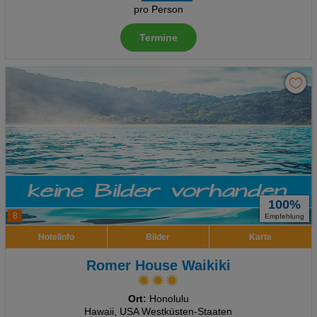
pro Person
Termine
100%
8
Empfehlung
Hotelinfo
Bilder
Karte
Romer House Waikiki
Ort:
Honolulu
Hawaii, USA Westküsten-Staaten