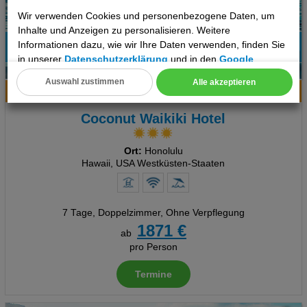
Wir verwenden Cookies und personenbezogene Daten, um
Inhalte und Anzeigen zu personalisieren. Weitere
Informationen dazu, wie wir Ihre Daten verwenden, finden Sie
100%
in unserer
Datenschutzerklärung
und in den
Google
6
Empfehlung
Datenschutz- und Nutzungsbedingungen
.
Auswahl zustimmen
Alle akzeptieren
Hotelinfo
Bilder
Karte
Cookie Einstellungen
Coconut Waikiki Hotel
Technische Cookies
Ort:
Honolulu
Analyse
Hawaii, USA Westküsten-Staaten
Social Media Cookies
7 Tage
,
Doppelzimmer, Ohne Verpflegung
Advertising
1871 €
ab
Erweiterte Einstellungen
pro Person
Termine