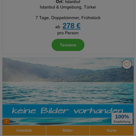
Ort:
Istanbul
Istanbul & Umgebung, Türkei
Analyse
7 Tage
,
Doppelzimmer, Frühstück
278 €
Social Media Cookies
ab
pro Person
Advertising
Termine
Erweiterte Einstellungen
100%
7
Empfehlung
Hotelinfo
Bilder
Karte