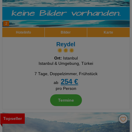
2
Hotelinfo
Bilder
Karte
Reydel
Ort:
Istanbul
Istanbul & Umgebung, Türkei
7 Tage
,
Doppelzimmer, Frühstück
254 €
ab
pro Person
Termine
Topseller