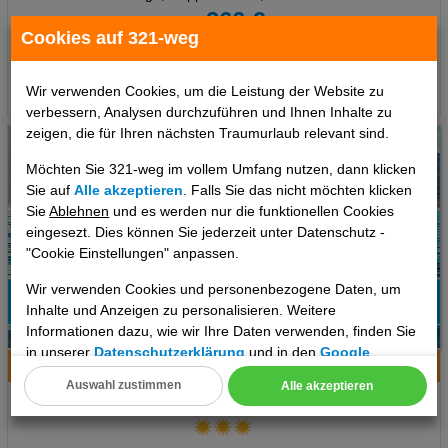
266 €
ab
Cookies auf 321-weg
pro Person
Termine
Wir verwenden Cookies, um die Leistung der Website zu
verbessern, Analysen durchzuführen und Ihnen Inhalte zu
zeigen, die für Ihren nächsten Traumurlaub relevant sind.
Möchten Sie 321-weg im vollem Umfang nutzen, dann klicken
Sie auf
Alle akzeptieren
. Falls Sie das nicht möchten klicken
Sie
Ablehnen
und es werden nur die funktionellen Cookies
eingesezt. Dies können Sie jederzeit unter Datenschutz -
"Cookie Einstellungen" anpassen.
Wir verwenden Cookies und personenbezogene Daten, um
Inhalte und Anzeigen zu personalisieren. Weitere
Informationen dazu, wie wir Ihre Daten verwenden, finden Sie
6
in unserer
Datenschutzerklärung
und in den
Google
Hotelinfo
Bilder
Karte
Datenschutz- und Nutzungsbedingungen
.
Auswahl zustimmen
Alle akzeptieren
Alfa
Cookie Einstellungen
Technische Cookies