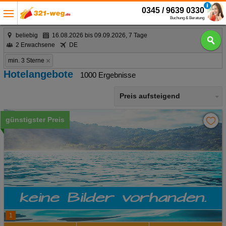
0345 / 9639 0330
Buchung & Beratung
beliebig
16.08.2026 bis 09.09.2026, 7 Tage
2 Erwachsene
DE
min. 3 Sterne
Hotelangebote
1000 Ergebnisse
Preis aufsteigend
günstigster Preis
1