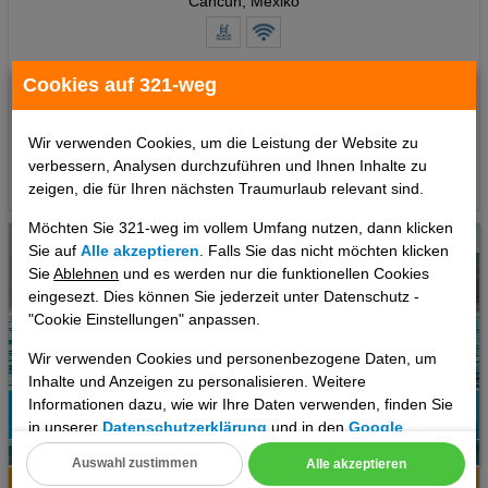
Cancun, Mexiko
7 Tage
,
Doppelzimmer, Ohne Verpflegung
inkl. Zug zum Flug
Cookies auf 321-weg
1079 €
ab
pro Person
Wir verwenden Cookies, um die Leistung der Website zu
verbessern, Analysen durchzuführen und Ihnen Inhalte zu
Termine
zeigen, die für Ihren nächsten Traumurlaub relevant sind.
Möchten Sie 321-weg im vollem Umfang nutzen, dann klicken
Sie auf
Alle akzeptieren
. Falls Sie das nicht möchten klicken
Sie
Ablehnen
und es werden nur die funktionellen Cookies
eingesezt. Dies können Sie jederzeit unter Datenschutz -
"Cookie Einstellungen" anpassen.
Wir verwenden Cookies und personenbezogene Daten, um
Inhalte und Anzeigen zu personalisieren. Weitere
Informationen dazu, wie wir Ihre Daten verwenden, finden Sie
in unserer
Datenschutzerklärung
und in den
Google
51%
Datenschutz- und Nutzungsbedingungen
.
6
Empfehlung
Auswahl zustimmen
Alle akzeptieren
Hotelinfo
Bilder
Karte