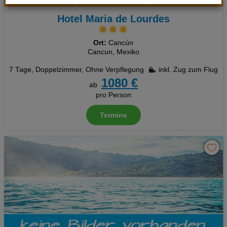
Cookie Einstellungen
Hotel Maria de Lourdes
Technische Cookies
Analyse
Ort:
Cancún
Cancun, Mexiko
Social Media Cookies
7 Tage
,
Doppelzimmer, Ohne Verpflegung
inkl. Zug zum Flug
1080 €
ab
Advertising
pro Person
Erweiterte Einstellungen
Termine