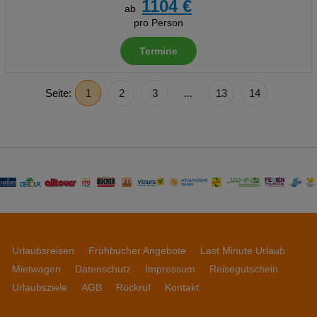
1104 €
ab
pro Person
Termine
Seite:
1
2
3
...
13
14
Urlaubsreisen
Frühbucher Angebote
Last Minute Urlaub
Mietwagen
Datenschutz
Impressum
Reisegutschein
Urlaubsziele
AGB
Rückruf
Kontakt