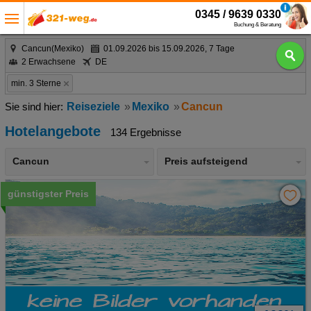
0345 / 9639 0330
Buchung & Beratung
Cancun(Mexiko)
01.09.2026 bis 15.09.2026, 7 Tage
2 Erwachsene
DE
min. 3 Sterne
Reiseziele
Mexiko
Cancun
Hotelangebote
134 Ergebnisse
Cancun
Preis aufsteigend
günstigster Preis