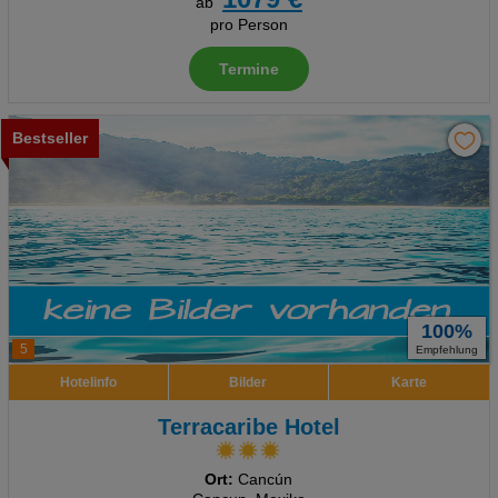
ab
pro Person
Termine
Bestseller
100%
5
Empfehlung
Hotelinfo
Bilder
Karte
Terracaribe Hotel
Ort:
Cancún