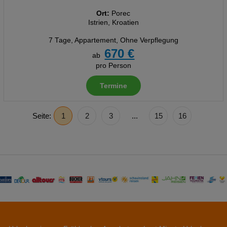
Ort:
Porec
Istrien, Kroatien
7 Tage
,
Appartement, Ohne Verpflegung
670 €
ab
pro Person
Termine
Seite:
1
2
3
...
15
16