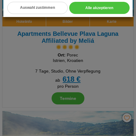
Datenschutz- und Nutzungsbedingungen
.
Auswahl zustimmen
Alle akzeptieren
6
Cookie Einstellungen
Hotelinfo
Bilder
Karte
Technische Cookies
Apartments Bellevue Plava Laguna
Analyse
Affiliated by Meliá
Social Media Cookies
Ort:
Porec
Istrien, Kroatien
Advertising
7 Tage
,
Studio, Ohne Verpflegung
618 €
Erweiterte Einstellungen
ab
pro Person
Termine