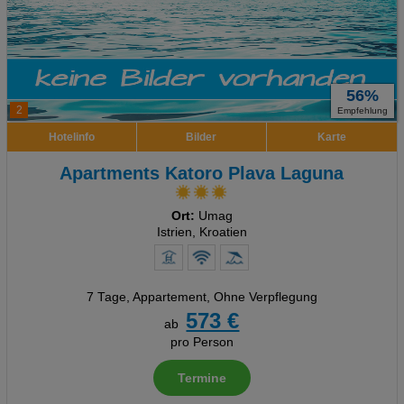
56%
2
Empfehlung
Hotelinfo
Bilder
Karte
Apartments Katoro Plava Laguna
Ort:
Umag
Istrien, Kroatien
7 Tage
,
Appartement, Ohne Verpflegung
573 €
ab
pro Person
Termine