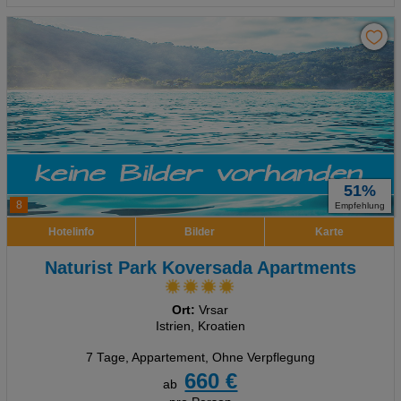
51%
8
Empfehlung
Hotelinfo
Bilder
Karte
Naturist Park Koversada Apartments
Ort:
Vrsar
Istrien, Kroatien
7 Tage
,
Appartement, Ohne Verpflegung
660 €
ab