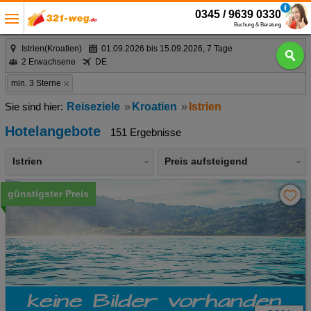
0345 / 9639 0330
Buchung & Beratung
Istrien(Kroatien)
01.09.2026 bis 15.09.2026, 7 Tage
2 Erwachsene
DE
min. 3 Sterne
Reiseziele
Kroatien
Istrien
Hotelangebote
151 Ergebnisse
Istrien
Preis aufsteigend
günstigster Preis