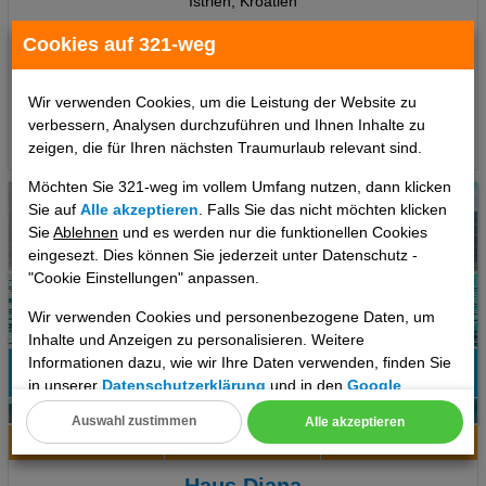
Istrien, Kroatien
7 Tage
,
Appartement, Ohne Verpflegung
Cookies auf 321-weg
237 €
ab
pro Person
Wir verwenden Cookies, um die Leistung der Website zu
verbessern, Analysen durchzuführen und Ihnen Inhalte zu
Termine
zeigen, die für Ihren nächsten Traumurlaub relevant sind.
Möchten Sie 321-weg im vollem Umfang nutzen, dann klicken
Sie auf
Alle akzeptieren
. Falls Sie das nicht möchten klicken
Sie
Ablehnen
und es werden nur die funktionellen Cookies
eingesezt. Dies können Sie jederzeit unter Datenschutz -
"Cookie Einstellungen" anpassen.
Wir verwenden Cookies und personenbezogene Daten, um
Inhalte und Anzeigen zu personalisieren. Weitere
Informationen dazu, wie wir Ihre Daten verwenden, finden Sie
in unserer
Datenschutzerklärung
und in den
Google
Datenschutz- und Nutzungsbedingungen
.
6
Auswahl zustimmen
Alle akzeptieren
Hotelinfo
Bilder
Karte
Cookie Einstellungen
Technische Cookies