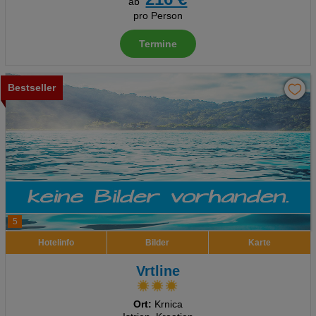
ab
pro Person
Termine
Bestseller
5
Hotelinfo
Bilder
Karte
Vrtline
Ort:
Krnica