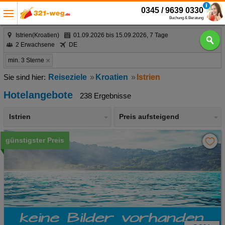
0345 / 9639 0330
Buchung & Beratung
Istrien(Kroatien)
01.09.2026 bis 15.09.2026, 7 Tage
2 Erwachsene
DE
min. 3 Sterne
Reiseziele
Kroatien
Istrien
Hotelangebote
238 Ergebnisse
Istrien
Preis aufsteigend
günstigster Preis