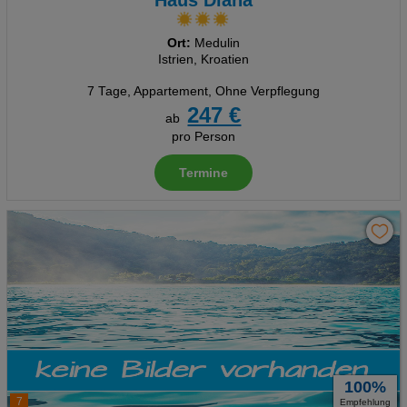
Haus Diana
Analyse
Ort:
Medulin
Istrien, Kroatien
Social Media Cookies
7 Tage
,
Appartement, Ohne Verpflegung
247 €
ab
Advertising
pro Person
Erweiterte Einstellungen
Termine
100%
7
Empfehlung