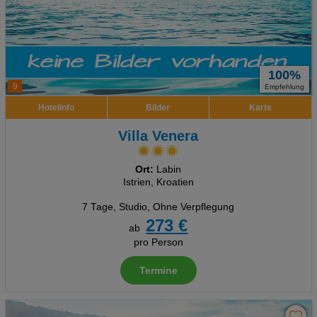
100%
9
Empfehlung
Hotelinfo
Bilder
Karte
Villa Venera
Ort:
Labin
Istrien, Kroatien
7 Tage
,
Studio, Ohne Verpflegung
273 €
ab
pro Person
Termine