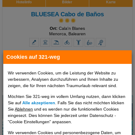
Hotelinfo
Bilder
Karte
BLUESEA Cabo de Baños
Ort:
Cala'n Blanes
Menorca, Balearen
7 Tage
,
Studio, Ohne Verpflegung
Cookies auf 321-weg
496 €
ab
pro Person
Wir verwenden Cookies, um die Leistung der Website zu
verbessern, Analysen durchzuführen und Ihnen Inhalte zu
Termine
zeigen, die für Ihren nächsten Traumurlaub relevant sind.
Möchten Sie 321-weg im vollem Umfang nutzen, dann klicken
Sie auf
Alle akzeptieren
. Falls Sie das nicht möchten klicken
Sie
Ablehnen
und es werden nur die funktionellen Cookies
eingesezt. Dies können Sie jederzeit unter Datenschutz -
"Cookie Einstellungen" anpassen.
Wir verwenden Cookies und personenbezogene Daten, um