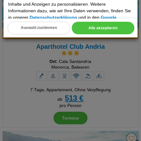
Inhalte und Anzeigen zu personalisieren. Weitere
Informationen dazu, wie wir Ihre Daten verwenden, finden Sie
in unserer
Datenschutzerklärung
und in den
Google
93%
Datenschutz- und Nutzungsbedingungen
.
6
Empfehlung
Auswahl zustimmen
Alle akzeptieren
Hotelinfo
Bilder
Karte
Cookie Einstellungen
Aparthotel Club Andria
Technische Cookies
Analyse
Ort:
Cala Santandría
Menorca, Balearen
Social Media Cookies
Advertising
7 Tage
,
Appartement, Ohne Verpflegung
513 €
ab
Erweiterte Einstellungen
pro Person
Termine