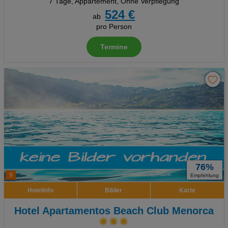
7 Tage
,
Appartement, Ohne Verpflegung
524 €
ab
pro Person
Termine
76%
9
Empfehlung
Hotelinfo
Bilder
Karte
Hotel Apartamentos Beach Club Menorca