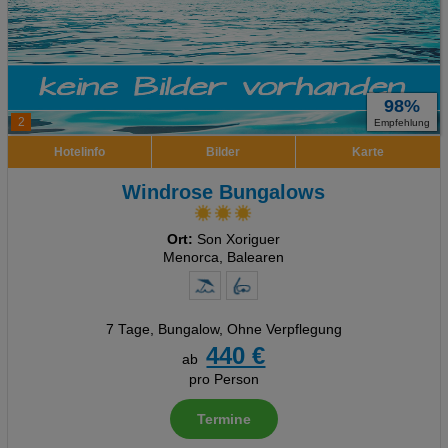
98%
2
Empfehlung
Hotelinfo
Bilder
Karte
Windrose Bungalows
Ort:
Son Xoriguer
Menorca, Balearen
7 Tage
,
Bungalow, Ohne Verpflegung
440 €
ab
pro Person
Termine