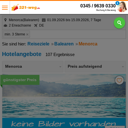
0345 / 9639 0330
Buchung & Beratung
Menorca(Balearen)
01.09.2026 bis 15.09.2026, 7 Tage
2 Erwachsene
DE
min. 3 Sterne
Reiseziele
Balearen
Menorca
Hotelangebote
107 Ergebnisse
Menorca
Preis aufsteigend
günstigster Preis