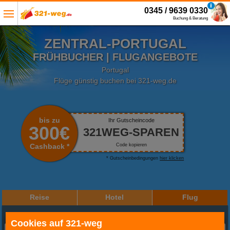
0345 / 9639 0330
Buchung & Beratung
ZENTRAL-PORTUGAL
FRÜHBUCHER | FLUGANGEBOTE
Portugal
Flüge günstig buchen bei 321-weg.de
bis zu
Ihr Gutscheincode
300€
321WEG-SPAREN
Cashback *
Code kopieren
* Gutscheinbedingungen
hier klicken
Reise
Hotel
Flug
Reiseziel oder Hotel
Cookies auf 321-weg