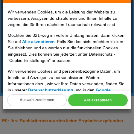
Wir verwenden Cookies, um die Leistung der Website zu
Reisende
verbessern, Analysen durchzuführen und Ihnen Inhalte zu
zeigen, die für Ihren nächsten Traumurlaub relevant sind.
2 Erwachsene
Möchten Sie 321-weg im vollem Umfang nutzen, dann klicken
Reisezeitraum
Sie auf
Alle akzeptieren
. Falls Sie das nicht möchten klicken
01.09.2026 - 15.01.2026 / 7 Tage
Sie
Ablehnen
und es werden nur die funktionellen Cookies
eingesezt. Dies können Sie jederzeit unter Datenschutz -
Abflughafen
"Cookie Einstellungen" anpassen.
Deutschland
Wir verwenden Cookies und personenbezogene Daten, um
Inhalte und Anzeigen zu personalisieren. Weitere
Informationen dazu, wie wir Ihre Daten verwenden, finden Sie
Angebote finden
in unserer
Datenschutzerklärung
und in den
Google
Datenschutz- und Nutzungsbedingungen
.
Auswahl zustimmen
Alle akzeptieren
Zentral-Portugal(Portugal)
Cookie Einstellungen
01.09.2026 bis 15.01.2026, 7 Tage
2 Erwachsene
DE
Technische Cookies
Für Ihre Suchkriterien wurden keine Ergebnisse gefunden.
Analyse