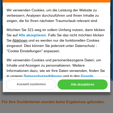
Wir verwenden Cookies, um die Leistung der Website zu
Reisende
verbessern, Analysen durchzuführen und Ihnen Inhalte zu
zeigen, die für Ihren nächsten Traumurlaub relevant sind.
2 Erwachsene
Möchten Sie 321-weg im vollem Umfang nutzen, dann klicken
Reisezeitraum
Sie auf
Alle akzeptieren
. Falls Sie das nicht möchten klicken
01.09.2026 - 15.01.2026 / 7 Tage
Sie
Ablehnen
und es werden nur die funktionellen Cookies
eingesezt. Dies können Sie jederzeit unter Datenschutz -
Abflughafen
"Cookie Einstellungen" anpassen.
Deutschland
Wir verwenden Cookies und personenbezogene Daten, um
Inhalte und Anzeigen zu personalisieren. Weitere
Informationen dazu, wie wir Ihre Daten verwenden, finden Sie
Angebote finden
in unserer
Datenschutzerklärung
und in den
Google
Datenschutz- und Nutzungsbedingungen
.
Auswahl zustimmen
Alle akzeptieren
Bretagne(Frankreich)
01.09.2026 bis 15.01.2026, 7 Tage
Cookie Einstellungen
2 Erwachsene
DE
Technische Cookies
Für Ihre Suchkriterien wurden keine Ergebnisse gefunden.
Analyse