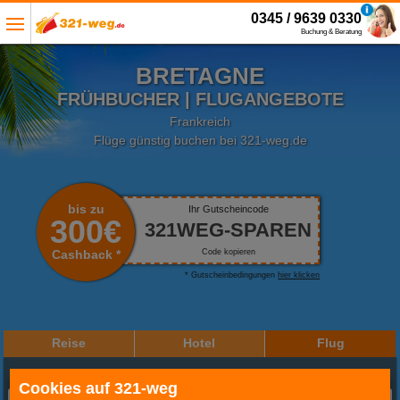
0345 / 9639 0330
Buchung & Beratung
BRETAGNE
FRÜHBUCHER | FLUGANGEBOTE
Frankreich
Flüge günstig buchen bei 321-weg.de
bis zu
Ihr Gutscheincode
300€
321WEG-SPAREN
Cashback *
Code kopieren
* Gutscheinbedingungen
hier klicken
Reise
Hotel
Flug
Reiseziel oder Hotel
Cookies auf 321-weg