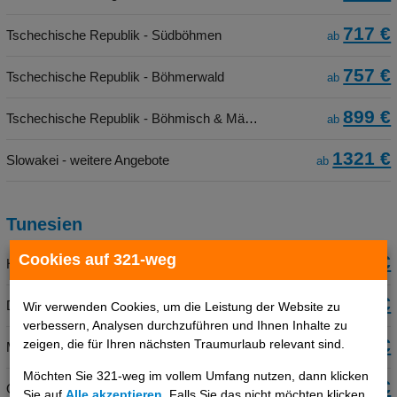
717 €
Tschechische Republik - Südböhmen
ab
757 €
Tschechische Republik - Böhmerwald
ab
899 €
Tschechische Republik - Böhmisch & Mähren
ab
1321 €
Slowakei - weitere Angebote
ab
Tunesien
Cookies auf 321-weg
431 €
Hammamet
ab
444 €
Djerba
Wir verwenden Cookies, um die Leistung der Website zu
ab
verbessern, Analysen durchzuführen und Ihnen Inhalte zu
477 €
zeigen, die für Ihren nächsten Traumurlaub relevant sind.
Monastir & Umgebung
ab
Möchten Sie 321-weg im vollem Umfang nutzen, dann klicken
485 €
Oase Zarzis
ab
Sie auf
Alle akzeptieren
. Falls Sie das nicht möchten klicken