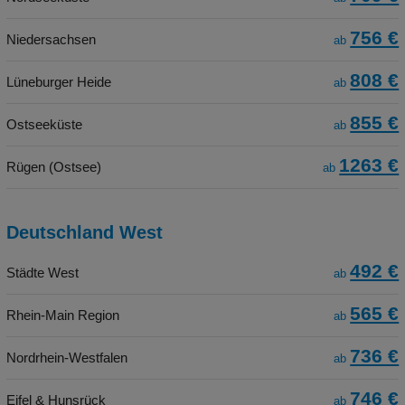
756 €
Niedersachsen
ab
808 €
Lüneburger Heide
ab
855 €
Ostseeküste
ab
1263 €
Rügen (Ostsee)
ab
Deutschland West
492 €
Städte West
ab
565 €
Rhein-Main Region
ab
736 €
Nordrhein-Westfalen
ab
746 €
Eifel & Hunsrück
ab