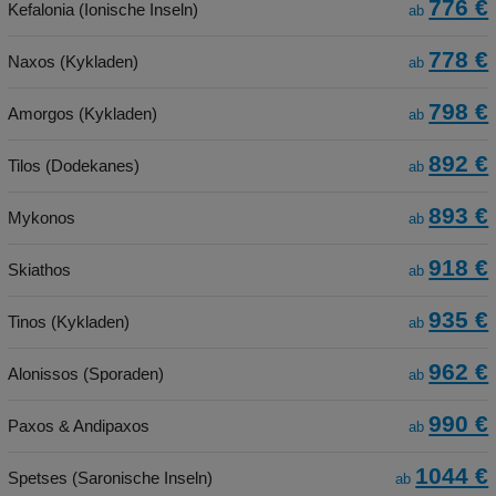
776 €
Kefalonia (Ionische Inseln)
ab
778 €
Naxos (Kykladen)
ab
798 €
Amorgos (Kykladen)
ab
892 €
Tilos (Dodekanes)
ab
893 €
Mykonos
ab
918 €
Skiathos
ab
935 €
Tinos (Kykladen)
ab
962 €
Alonissos (Sporaden)
ab
990 €
Paxos & Andipaxos
ab
1044 €
Spetses (Saronische Inseln)
ab