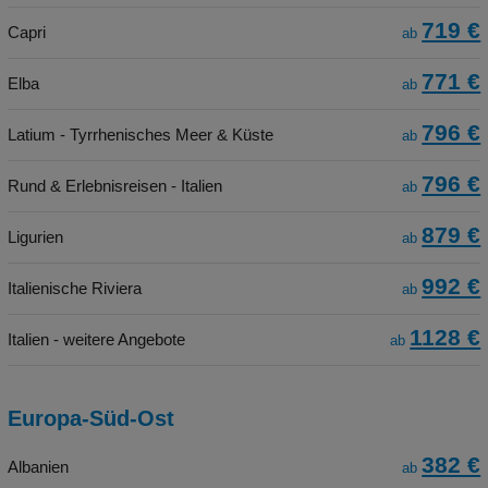
719 €
Capri
ab
771 €
Elba
ab
796 €
Latium - Tyrrhenisches Meer & Küste
ab
796 €
Rund & Erlebnisreisen - Italien
ab
879 €
Ligurien
ab
992 €
Italienische Riviera
ab
1128 €
Italien - weitere Angebote
ab
Europa-Süd-Ost
382 €
Albanien
ab