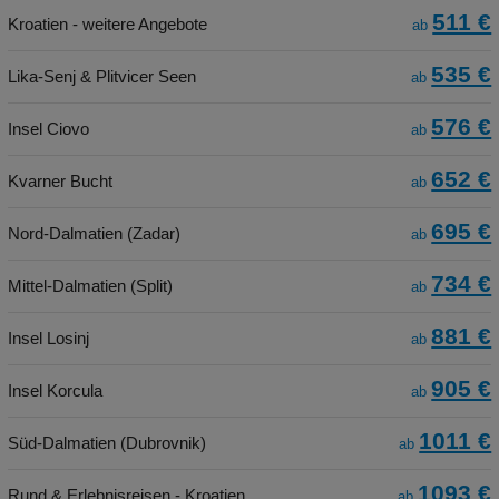
511 €
Kroatien - weitere Angebote
ab
535 €
Lika-Senj & Plitvicer Seen
ab
576 €
Insel Ciovo
ab
652 €
Kvarner Bucht
ab
695 €
Nord-Dalmatien (Zadar)
ab
734 €
Mittel-Dalmatien (Split)
ab
881 €
Insel Losinj
ab
905 €
Insel Korcula
ab
1011 €
Süd-Dalmatien (Dubrovnik)
ab
1093 €
Rund & Erlebnisreisen - Kroatien
ab