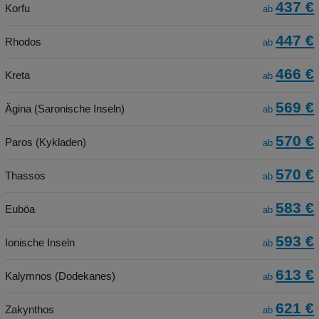
437 €
Korfu
ab
447 €
Rhodos
ab
466 €
Kreta
ab
569 €
Ägina (Saronische Inseln)
ab
570 €
Paros (Kykladen)
ab
570 €
Thassos
ab
583 €
Euböa
ab
593 €
Ionische Inseln
ab
613 €
Kalymnos (Dodekanes)
ab
621 €
Zakynthos
ab