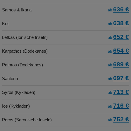
636 €
Samos & Ikaria
ab
638 €
Kos
ab
652 €
Lefkas (Ionische Inseln)
ab
654 €
Karpathos (Dodekanes)
ab
689 €
Patmos (Dodekanes)
ab
697 €
Santorin
ab
713 €
Syros (Kykladen)
ab
716 €
Ios (Kykladen)
ab
752 €
Poros (Saronische Inseln)
ab