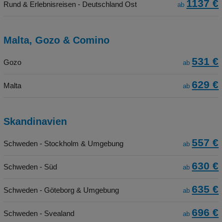
1137 €
Rund & Erlebnisreisen - Deutschland Ost
ab
Malta, Gozo & Comino
531 €
Gozo
ab
629 €
Malta
ab
Skandinavien
557 €
Schweden - Stockholm & Umgebung
ab
630 €
Schweden - Süd
ab
635 €
Schweden - Göteborg & Umgebung
ab
696 €
Schweden - Svealand
ab