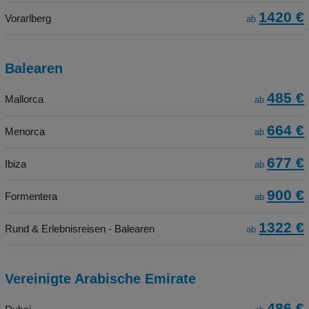
1420 €
Vorarlberg
ab
Balearen
485 €
Mallorca
ab
664 €
Menorca
ab
677 €
Ibiza
ab
900 €
Formentera
ab
1322 €
Rund & Erlebnisreisen - Balearen
ab
Vereinigte Arabische Emirate
486 €