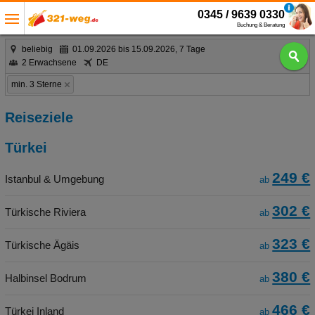
0345 / 9639 0330
Buchung & Beratung
beliebig
01.09.2026 bis 15.09.2026, 7 Tage
2 Erwachsene
DE
min. 3 Sterne
Reiseziele
Türkei
249 €
Istanbul & Umgebung
ab
302 €
Türkische Riviera
ab
323 €
Türkische Ägäis
ab
380 €
Halbinsel Bodrum
ab
466 €
Türkei Inland
ab