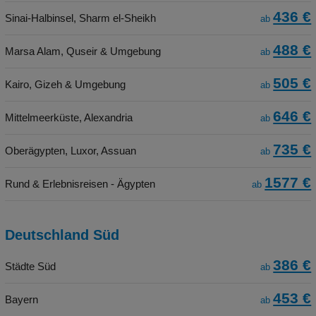
436 €
Sinai-Halbinsel, Sharm el-Sheikh
ab
488 €
Marsa Alam, Quseir & Umgebung
ab
505 €
Kairo, Gizeh & Umgebung
ab
646 €
Mittelmeerküste, Alexandria
ab
735 €
Oberägypten, Luxor, Assuan
ab
1577 €
Rund & Erlebnisreisen - Ägypten
ab
Deutschland Süd
386 €
Städte Süd
ab
453 €
Bayern
ab