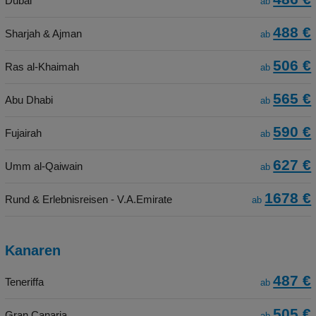
Dubai
ab
488 €
Sharjah & Ajman
ab
506 €
Ras al-Khaimah
ab
565 €
Abu Dhabi
ab
590 €
Fujairah
ab
627 €
Umm al-Qaiwain
ab
1678 €
Rund & Erlebnisreisen - V.A.Emirate
ab
Kanaren
487 €
Teneriffa
ab
505 €
Gran Canaria