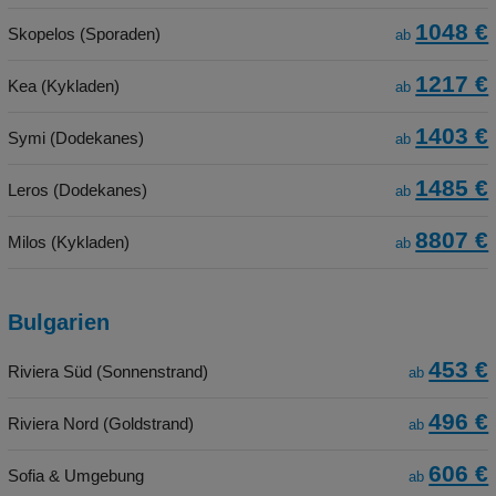
1048 €
Skopelos (Sporaden)
ab
1217 €
Kea (Kykladen)
ab
1403 €
Symi (Dodekanes)
ab
1485 €
Leros (Dodekanes)
ab
8807 €
Milos (Kykladen)
ab
Bulgarien
453 €
Riviera Süd (Sonnenstrand)
ab
496 €
Riviera Nord (Goldstrand)
ab
606 €
Sofia & Umgebung
ab