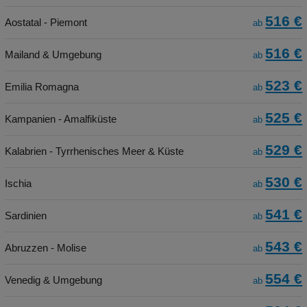
516 €
Aostatal - Piemont
ab
516 €
Mailand & Umgebung
ab
523 €
Emilia Romagna
ab
525 €
Kampanien - Amalfiküste
ab
529 €
Kalabrien - Tyrrhenisches Meer & Küste
ab
530 €
Ischia
ab
541 €
Sardinien
ab
543 €
Abruzzen - Molise
ab
554 €
Venedig & Umgebung
ab