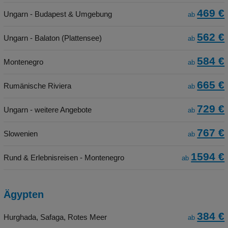
469 €
Ungarn - Budapest & Umgebung
ab
562 €
Ungarn - Balaton (Plattensee)
ab
584 €
Montenegro
ab
665 €
Rumänische Riviera
ab
729 €
Ungarn - weitere Angebote
ab
767 €
Slowenien
ab
1594 €
Rund & Erlebnisreisen - Montenegro
ab
Ägypten
384 €
Hurghada, Safaga, Rotes Meer
ab