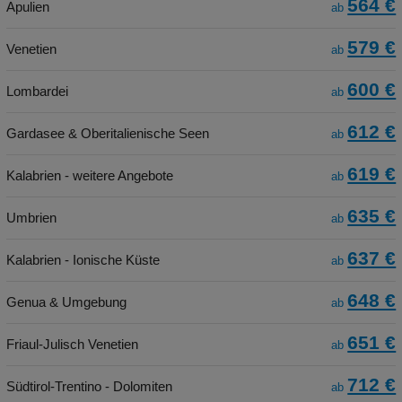
564 €
Apulien
ab
579 €
Venetien
ab
600 €
Lombardei
ab
612 €
Gardasee & Oberitalienische Seen
ab
619 €
Kalabrien - weitere Angebote
ab
635 €
Umbrien
ab
637 €
Kalabrien - Ionische Küste
ab
648 €
Genua & Umgebung
ab
651 €
Friaul-Julisch Venetien
ab
712 €
Südtirol-Trentino - Dolomiten
ab