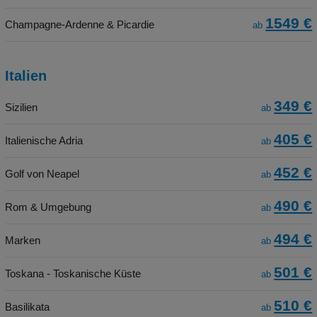
1549 €
Champagne-Ardenne & Picardie
ab
Italien
349 €
Sizilien
ab
405 €
Italienische Adria
ab
452 €
Golf von Neapel
ab
490 €
Rom & Umgebung
ab
494 €
Marken
ab
501 €
Toskana - Toskanische Küste
ab
510 €
Basilikata
ab