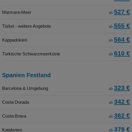
527 €
Marmara-Meer
ab
555 €
Türkei - weitere Angebote
ab
564 €
Kappadokien
ab
610 €
Türkische Schwarzmeerküste
ab
Spanien Festland
323 €
Barcelona & Umgebung
ab
342 €
Costa Dorada
ab
362 €
Costa Brava
ab
379 €
Katalonien
ab