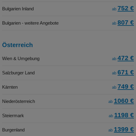
752 €
Bulgarien Inland
ab
807 €
Bulgarien - weitere Angebote
ab
Österreich
472 €
Wien & Umgebung
ab
671 €
Salzburger Land
ab
749 €
Kärnten
ab
1060 €
Niederösterreich
ab
1198 €
Steiermark
ab
1399 €
Burgenland
ab