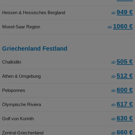
949 €
Hessen & Hessisches Bergland
ab
1060 €
Mosel-Saar Region
ab
Griechenland Festland
505 €
Chalkidiki
ab
512 €
Athen & Umgebung
ab
600 €
Peloponnes
ab
617 €
Olympische Riviera
ab
630 €
Golf von Korinth
ab
660 €
Zentral-Griechenland
ab