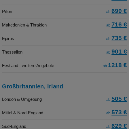
699 €
Pilion
ab
716 €
Makedonien & Thrakien
ab
735 €
Epirus
ab
901 €
Thessalien
ab
1218 €
Festland - weitere Angebote
ab
Großbritannien, Irland
505 €
London & Umgebung
ab
573 €
Mittel & Nord-England
ab
629 €
Süd-England
ab