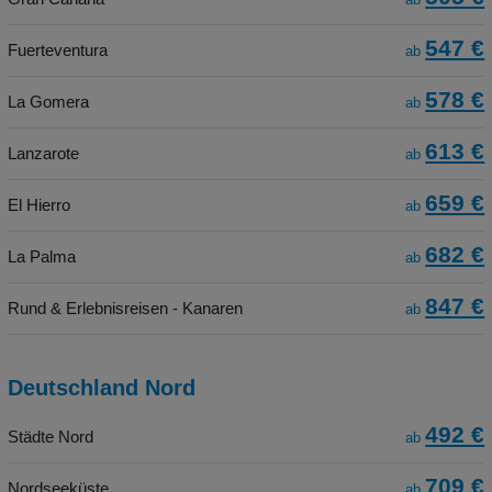
ab
547 €
Fuerteventura
ab
578 €
La Gomera
ab
613 €
Lanzarote
ab
659 €
El Hierro
ab
682 €
La Palma
ab
847 €
Rund & Erlebnisreisen - Kanaren
ab
Deutschland Nord
492 €
Städte Nord
ab
709 €
Nordseeküste
ab