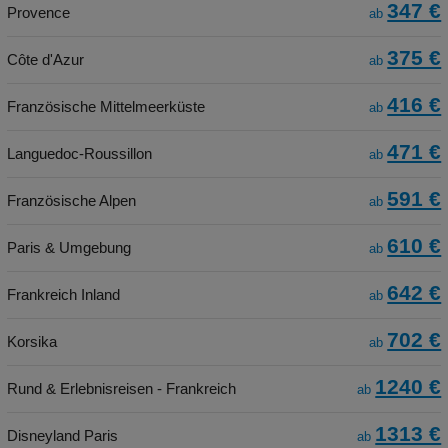
347 €
Provence
ab
375 €
Côte d'Azur
ab
416 €
Französische Mittelmeerküste
ab
471 €
Languedoc-Roussillon
ab
591 €
Französische Alpen
ab
610 €
Paris & Umgebung
ab
642 €
Frankreich Inland
ab
702 €
Korsika
ab
1240 €
Rund & Erlebnisreisen - Frankreich
ab
1313 €
Disneyland Paris
ab