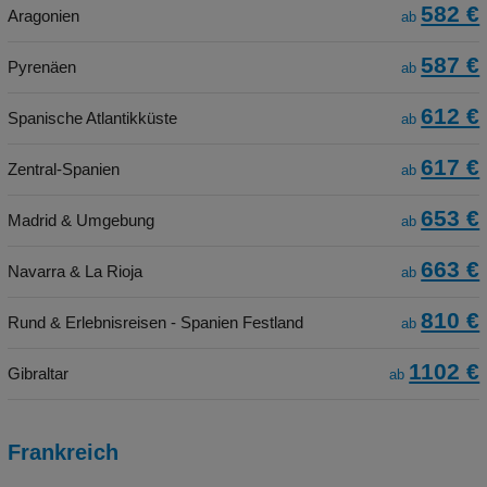
582 €
Aragonien
ab
587 €
Pyrenäen
ab
612 €
Spanische Atlantikküste
ab
617 €
Zentral-Spanien
ab
653 €
Madrid & Umgebung
ab
663 €
Navarra & La Rioja
ab
810 €
Rund & Erlebnisreisen - Spanien Festland
ab
1102 €
Gibraltar
ab
Frankreich