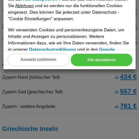
Sie
Ablehnen
und es werden nur die funktionellen Cookies
546 €
Tunis & Umgebung
eingesezt. Dies können Sie jederzeit unter Datenschutz -
ab
"Cookie Einstellungen" anpassen.
568 €
Zentraltunesien
ab
Wir verwenden Cookies und personenbezogene Daten, um
Inhalte und Anzeigen zu personalisieren. Weitere
985 €
Tunesien - weitere Angebote
ab
Informationen dazu, wie wir Ihre Daten verwenden, finden Sie
in unserer
Datenschutzerklärung
und in den
Google
Datenschutz- und Nutzungsbedingungen
.
Auswahl zustimmen
Alle akzeptieren
Zypern
Cookie Einstellungen
434 €
Zypern Nord (türkischer Teil)
Technische Cookies
ab
557 €
Analyse
Zypern Süd (griechischer Teil)
ab
761 €
Social Media Cookies
Zypern - weitere Angebote
ab
Advertising
Griechische Inseln
Erweiterte Einstellungen