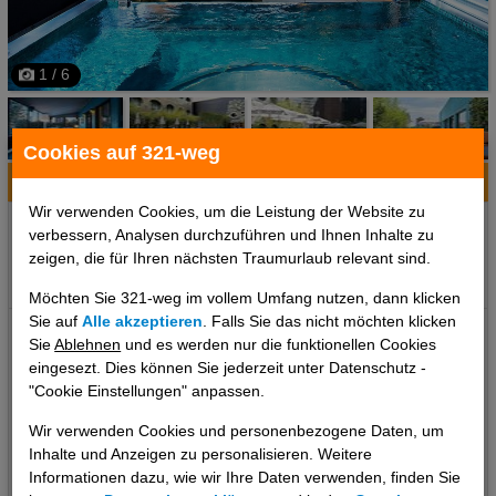
1 / 6
Cookies auf 321-weg
Hotelinfo
Bilder
Karte
Wir verwenden Cookies, um die Leistung der Website zu
Ort:
New York City, New York, USA
verbessern, Analysen durchzuführen und Ihnen Inhalte zu
Klima zum Reisezeitpunkt:
zeigen, die für Ihren nächsten Traumurlaub relevant sind.
°C
°C
°C
Möchten Sie 321-weg im vollem Umfang nutzen, dann klicken
Sie auf
Alle akzeptieren
. Falls Sie das nicht möchten klicken
Das erwartet Sie: Dream Downtown, by Hyatt Lage: Ort New York
Sie
Ablehnen
und es werden nur die funktionellen Cookies
Manhattan Lage & Umgebung Das Cityhotel ist ideal für Gäste,
eingesezt. Dies können Sie jederzeit unter Datenschutz -
die stilvolles Ambiente zu schätzen wissen, und liegt einen kurzen
"Cookie Einstellungen" anpassen.
Spaziergang vom Zentrum New York Citys entfernt.
Wir verwenden Cookies und personenbezogene Daten, um
Entfernungen: Entfernung zum Stadtzentrum ca. 160
Inhalte und Anzeigen zu personalisieren. Weitere
mEntfernung zum Bahnhof ca. 200 m Das bietet Ihre Unterkunft:
Informationen dazu, wie wir Ihre Daten verwenden, finden Sie
Das Hotel bietet 314 Zimmer und verfügt über einen Aufzug. Das
..weiterlesen