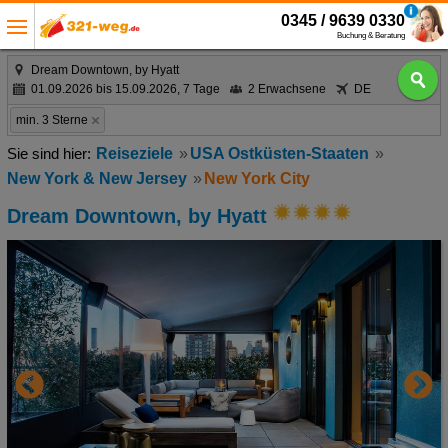
0345 / 9639 0330
Buchung & Beratung
Dream Downtown, by Hyatt
01.09.2026 bis 15.09.2026, 7 Tage
2 Erwachsene
DE
min. 3 Sterne
Reiseziele
USA Ostküsten-Staaten
New York & New Jersey
New York City
Dream Downtown, by Hyatt