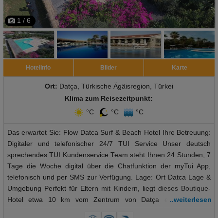
1 / 6
Hotelinfo
Bilder
Karte
Ort:
Datça, Türkische Ägäisregion, Türkei
Klima zum Reisezeitpunkt:
°C
°C
°C
Das erwartet Sie: Flow Datca Surf & Beach Hotel Ihre Betreuung:
Digitaler und telefonischer 24/7 TUI Service Unser deutsch
sprechendes TUI Kundenservice Team steht Ihnen 24 Stunden, 7
Tage die Woche digital über die Chatfunktion der myTui App,
telefonisch und per SMS zur Verfügung. Lage: Ort Datca Lage &
Umgebung Perfekt für Eltern mit Kindern, liegt dieses Boutique-
Hotel etwa 10 km vom Zentrum von Datça entfernt. Lage
..weiterlesen
Sonnenschirme am StrandLiegen am StrandHoteleigener Strand