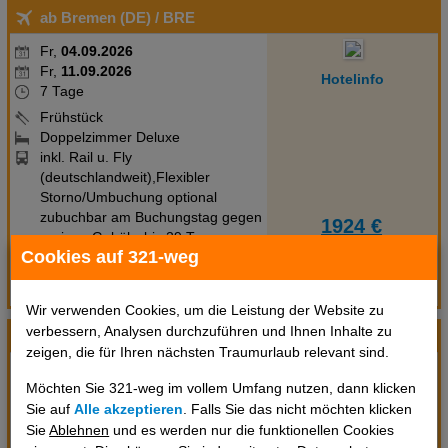
ab Bremen (DE)
/ BRE
Buchungsstelle! Stand der Informationen: 13.12.2025 TUI
informiert: Einstellung des TUI Plus Pakets Für Neubuchungen ab
Fr,
04.09.2026
dem 04.11.2020 ist das TUI Plus Paket nicht mehr gültig.
Fr,
11.09.2026
Hotelinfo
7 Tage
Frühstück
Doppelzimmer Deluxe
inkl. Rail u. Fly
(deutschlandweit),Flexibler
Storno/Umbuchung optional
zubuchbar am Buchungstag gegen
1924 €
geringe Gebühr bis 29 Tage vor
pro Person
Cookies auf 321-weg
Abreise (P29D)
Termin prüfen
Flüge anzeigen
Wir verwenden Cookies, um die Leistung der Website zu
verbessern, Analysen durchzuführen und Ihnen Inhalte zu
ab Hamburg (DE)
/ HAM
zeigen, die für Ihren nächsten Traumurlaub relevant sind.
Fr,
04.09.2026
Möchten Sie 321-weg im vollem Umfang nutzen, dann klicken
Fr,
11.09.2026
Hotelinfo
Sie auf
Alle akzeptieren
. Falls Sie das nicht möchten klicken
7 Tage
Sie
Ablehnen
und es werden nur die funktionellen Cookies
Frühstück