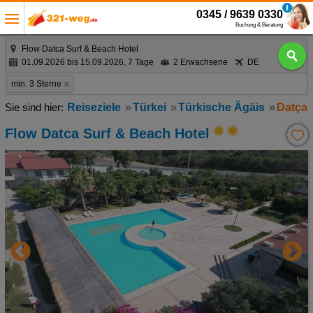
0345 / 9639 0330
Buchung & Beratung
Flow Datca Surf & Beach Hotel
01.09.2026 bis 15.09.2026, 7 Tage
2 Erwachsene
DE
min. 3 Sterne
Reiseziele
Türkei
Türkische Ägäis
Datça
Flow Datca Surf & Beach Hotel