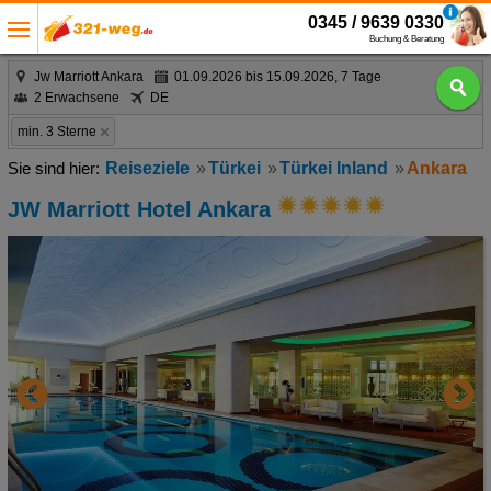
0345 / 9639 0330
Buchung & Beratung
Jw Marriott Ankara
01.09.2026 bis 15.09.2026, 7 Tage
2 Erwachsene
DE
min. 3 Sterne
Reiseziele
Türkei
Türkei Inland
Ankara
JW Marriott Hotel Ankara