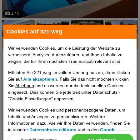
1 / 6
Cookies auf 321-weg
Hotelinfo
Bilder
Karte
Wir verwenden Cookies, um die Leistung der Website zu
verbessern, Analysen durchzuführen und Ihnen Inhalte zu
Ort:
Ankara, Landesinnere, Türkei
zeigen, die für Ihren nächsten Traumurlaub relevant sind.
Klima zum Reisezeitpunkt:
°C
°C
°C
Möchten Sie 321-weg im vollem Umfang nutzen, dann klicken
Sie auf
Alle akzeptieren
. Falls Sie das nicht möchten klicken
Lage: Ort Ankara Lage & Umgebung Das Hotel begrüßt die Gäste
Sie
Ablehnen
und es werden nur die funktionellen Cookies
eingesezt. Dies können Sie jederzeit unter Datenschutz -
in Ankara. Das bietet Ihre Unterkunft: Das Hotel bietet 413
"Cookie Einstellungen" anpassen.
Zimmer und verfügt über einen Aufzug. Das freundliche Personal
an der Rezeption ist gerne bei allen Fragen behilflich.
Wir verwenden Cookies und personenbezogene Daten, um
Serviceleistungen wie eine Gepäckaufbewahrung, ein Safe, eine
Inhalte und Anzeigen zu personalisieren. Weitere
Wechselstube und ein Geldautomat tragen zu einem
Informationen dazu, wie wir Ihre Daten verwenden, finden Sie
..weiterlesen
komfortablen Aufenthalt bei. WLAN ist in den öffentlichen
in unserer
Datenschutzerklärung
und in den
Google
Bereichen verfügbar. Hilfestellung bei der Buchung von Ausflügen
Datenschutz- und Nutzungsbedingungen
.