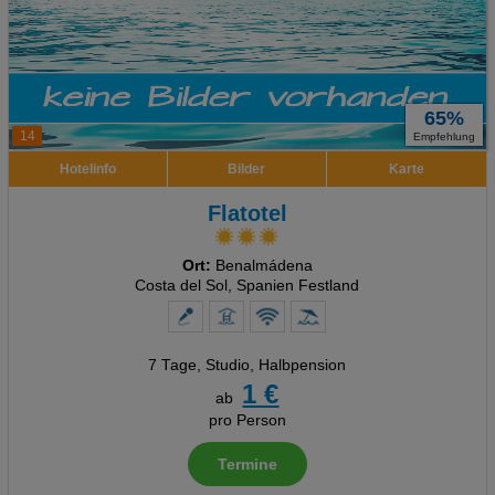
65%
14
Empfehlung
Hotelinfo
Bilder
Karte
Flatotel
Ort:
Benalmádena
Costa del Sol, Spanien Festland
7 Tage
,
Studio, Halbpension
1 €
ab
pro Person
Termine