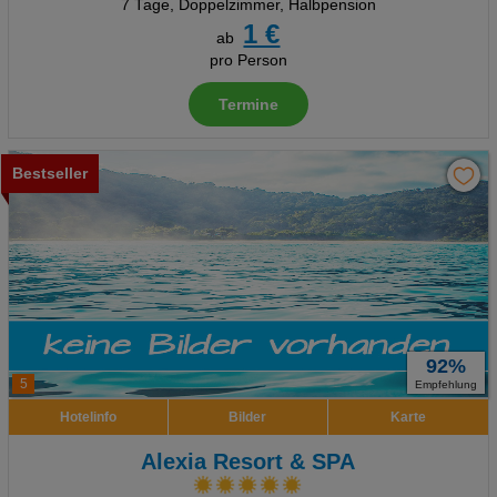
7 Tage
,
Doppelzimmer, Halbpension
1 €
ab
pro Person
Termine
Bestseller
92%
5
Empfehlung
Hotelinfo
Bilder
Karte
Alexia Resort & SPA