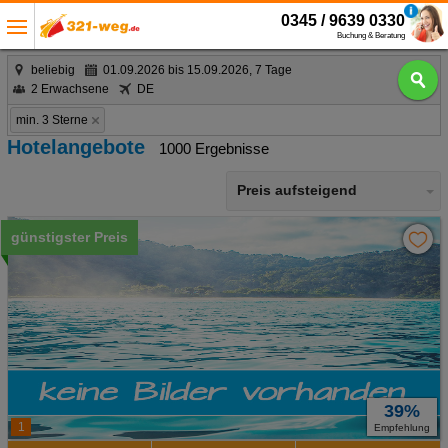
0345 / 9639 0330
Buchung & Beratung
beliebig
01.09.2026 bis 15.09.2026, 7 Tage
2 Erwachsene
DE
min. 3 Sterne
Hotelangebote
1000 Ergebnisse
Preis aufsteigend
günstigster Preis
39%
1
Empfehlung