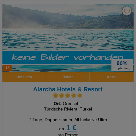
86%
15
Empfehlung
Hotelinfo
Bilder
Karte
Alarcha Hotels & Resort
Ort:
Örensehir
Türkische Riviera, Türkei
7 Tage
,
Doppelzimmer, All Inclusive Ultra
1 €
ab
pro Person