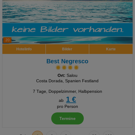
20
Hotelinfo
Bilder
Karte
Best Negresco
Ort:
Salou
Costa Dorada, Spanien Festland
7 Tage
,
Doppelzimmer, Halbpension
1 €
ab
pro Person
Termine