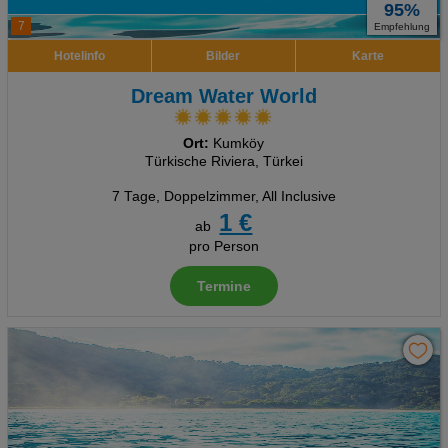
95%
7
Empfehlung
Hotelinfo
Bilder
Karte
Dream Water World
Ort:
Kumköy
Türkische Riviera, Türkei
7 Tage
,
Doppelzimmer, All Inclusive
1 €
ab
pro Person
Termine