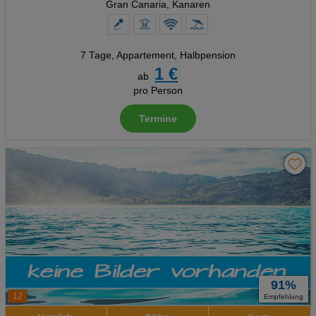
Gran Canaria, Kanaren
Analyse
Social Media Cookies
7 Tage
,
Appartement, Halbpension
1 €
Advertising
ab
pro Person
Erweiterte Einstellungen
Termine
91%
12
Empfehlung