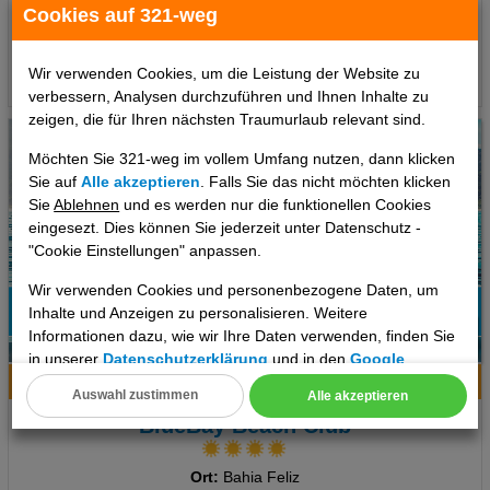
1 €
ab
Cookies auf 321-weg
pro Person
Wir verwenden Cookies, um die Leistung der Website zu
Termine
verbessern, Analysen durchzuführen und Ihnen Inhalte zu
zeigen, die für Ihren nächsten Traumurlaub relevant sind.
Möchten Sie 321-weg im vollem Umfang nutzen, dann klicken
Sie auf
Alle akzeptieren
. Falls Sie das nicht möchten klicken
Sie
Ablehnen
und es werden nur die funktionellen Cookies
eingesezt. Dies können Sie jederzeit unter Datenschutz -
"Cookie Einstellungen" anpassen.
Wir verwenden Cookies und personenbezogene Daten, um
Inhalte und Anzeigen zu personalisieren. Weitere
62%
Informationen dazu, wie wir Ihre Daten verwenden, finden Sie
11
Empfehlung
in unserer
Datenschutzerklärung
und in den
Google
Datenschutz- und Nutzungsbedingungen
.
Hotelinfo
Bilder
Karte
Auswahl zustimmen
Alle akzeptieren
Cookie Einstellungen
BlueBay Beach Club
Technische Cookies
Ort:
Bahia Feliz