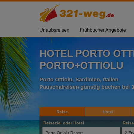
Urlaubsreisen
Frühbucher Angebote
HOTEL PORTO OTT
PORTO+OTTIOLU
Porto Ottiolu, Sardinien, Italien
Pauschalreisen günstig buchen bei 
Reise
Hotel
Reiseziel oder Hotel
Reis
2 Er