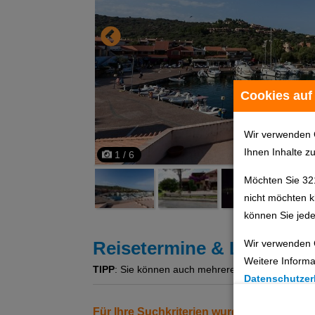
Cookies auf
Wir verwenden 
Ihnen Inhalte z
1 / 6
Möchten Sie 32
nicht möchten k
können Sie jede
Wir verwenden 
Reisetermine & Leistung
Weitere Informa
TIPP
: Sie können auch mehrere Angebote gleichzeit
Datenschutzer
Cookie Einste
Für Ihre Suchkriterien wurden keine Erg