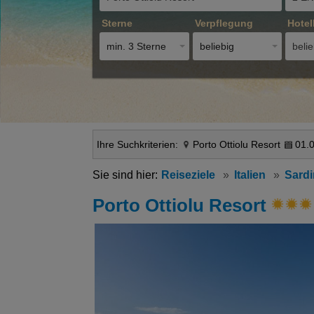
Sterne
Verpflegung
Hotel
min. 3 Sterne
beliebig
belie
Ihre Suchkriterien:
Porto Ottiolu Resort
01.0
Reiseziele
Italien
Sardi
Porto Ottiolu Resort