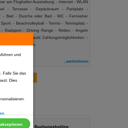
lbar am Flughafen Ausstattung: - Internet - WLAN
sel - Terrasse - Gepäckraum - Parkplatz -
g: - Bad - Dusche oder Bad - WC - Fernseher
Sport: - Beachvolleyball - Tennis - Tennisplatz -
- Radsport - Driving Range - Reiten - Angeln
e: - Haustiere erlaubt Zahlungsmöglichkeiten: -
 - Bankkarte Maestro
uführen und
..weiterlesen
n
. Falls Sie das
Preisentwicklung
sezt. Dies
sonalisieren.
en
.
 akzeptieren
Buchungshotline