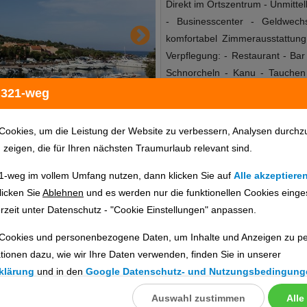
Direkt im Ortszentrum - Unmitte
- Businesscenter - Geldwech
komfortabel Zimmerausstattun
Verpflegung: - Restaurant - Bar 
Schnorcheln - Kanu - Tauchen 
Wellness: - Spa Tipps & Hinweis
 321-weg
Kreditkarte - MasterCard - Visa
Cookies, um die Leistung der Website zu verbessern, Analysen durchz
u zeigen, die für Ihren nächsten Traumurlaub relevant sind.
1-weg im vollem Umfang nutzen, dann klicken Sie auf
Alle akzeptiere
Hotelinfo
Bilder
Karte
licken Sie
Ablehnen
und es werden nur die funktionellen Cookies einge
rzeit unter Datenschutz - "Cookie Einstellungen" anpassen.
Cookies und personenbezogene Daten, um Inhalte und Anzeigen zu per
en
tionen dazu, wie wir Ihre Daten verwenden, finden Sie in unserer
ig prüfen. Die Verfügbarkeit wird direkt beim Veranstalter geprüft.
klärung
und in den
Google Datenschutz- und Nutzungsbedingung
Auswahl zustimmen
Alle
llungen
ebnisse gefunden.