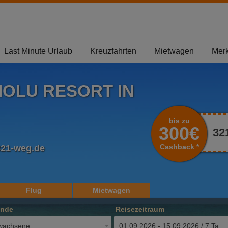
Last Minute Urlaub
Kreuzfahrten
Mietwagen
Merk
IOLU RESORT IN
bis zu
300€
32
Cashback *
321-weg.de
Flug
Mietwagen
ende
Reisezeitraum
wachsene
01.09.2026 - 15.09.2026 / 7 Tage