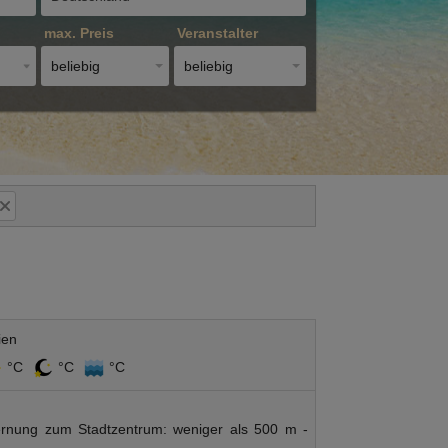
max. Preis
Veranstalter
beliebig
beliebig
ien
°C
°C
°C
ernung zum Stadtzentrum: weniger als 500 m -