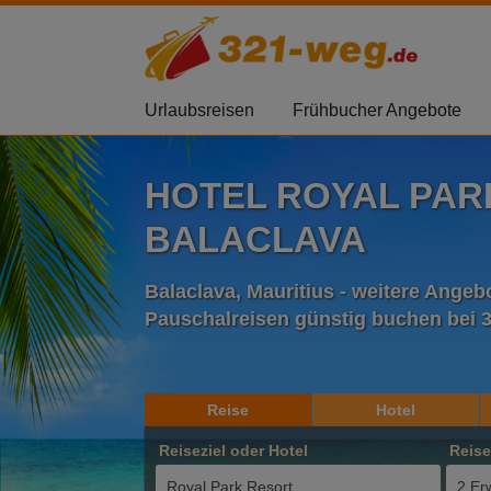
Urlaubsreisen
Frühbucher Angebote
HOTEL ROYAL PAR
BALACLAVA
Balaclava, Mauritius - weitere Angeb
Pauschalreisen günstig buchen bei 
Reise
Hotel
Reiseziel oder Hotel
Reis
2 Er