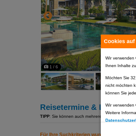
Cookies auf
Wir verwenden 
Ihnen Inhalte z
1 / 6
Möchten Sie 32
nicht möchten k
können Sie jede
Wir verwenden 
Reisetermine & Leistung
Weitere Informa
TIPP
: Sie können auch mehrere Angebote gleichzeit
Datenschutzer
Cookie Einste
Für Ihre Suchkriterien wurden keine Erg