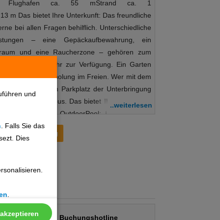
n: Flughafen ca. 55 mStrand ca. 1
3 m Das bietet Ihre Unterkunft: Das freundliche
rne bei allen Fragen behilflich. Unterschiedliche
eistungen – eine Gepäckaufbewahrung, ein
enzraum und eine Raucherzone – gehören zum
 WLAN ohne Gebühr zur Verfügung. Ein Garten
ntspannung und Erholung im Freien. Wer mit dem
e Gebühr auf dem Parkplatz der Unterbringung
uführen und
n eigener Shuttlebus. Das bietet Ihre Unterkunft
..weiterlesen
artenanlagePool: OutdoorPool: IndoorInternet:
n
. Falls Sie das
eich: ohne GebührParkmöglichkeiten: Parkplatz
Preisentwicklung
sezt. Dies
wacht: gegen GebührTagungseinrichtungen:
ndeskategorie: 4 Sterne Essen & Trinken: Der
 mit einem Restaurant und einer Bar auf. Ein
sonalisieren.
rgie für den Tag. Essen & Trinken RestaurantBar
d Außenpools eignen sich hervorragend für
en
.
und aktive Erholung. Abwechslung bieten
r Tennis, ein Fitnessstudio, Aerobic und eine
 akzeptieren
Buchungshotline