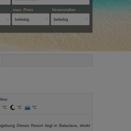
max. Preis
Veranstalter
beliebig
beliebig
tius
°C
°C
°C
ebung Dieses Resort liegt in Balaclava, direkt