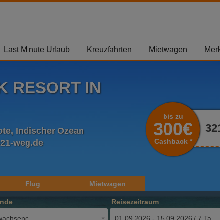
Last Minute Urlaub
Kreuzfahrten
Mietwagen
Merk
K RESORT IN
bis zu
300€
32
ote, Indischer Ozean
Cashback *
321-weg.de
Flug
Mietwagen
ende
Reisezeitraum
wachsene
01.09.2026 - 15.09.2026 / 7 Tage