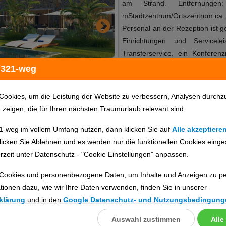
am Strand. Entfernunge
mStadtzentrum/Ortszentrum ca. 1
Personal an der Rezeption ist ge
Einrichtungen und Servicel
Transferservice, ein Konfer
Angebot. In der Anlage steht
 321-weg
bietet zusätzlichen Raum für E
Fahrzeug anreist, kann es ohn
Cookies, um die Leistung der Website zu verbessern, Analysen durchz
abstellen. Zum Angebot zählt ei
u zeigen, die für Ihren nächsten Traumurlaub relevant sind.
Hoteleröffnung: 2002RezeptionG
1-weg im vollem Umfang nutzen, dann klicken Sie auf
Alle akzeptiere
WLAN/WiFi, im öffentlichen Ber
Hotelinfo
Bilder
Karte
licken Sie
Ablehnen
und es werden nur die funktionellen Cookies einge
(nach Verfügbarkeit), unbe
rzeit unter Datenschutz - "Cookie Einstellungen" anpassen.
Konferenzräume: 1Zimmer: 12La
gastronomische Bereich wartet
Cookies und personenbezogene Daten, um Inhalte und Anzeigen zu per
en
leckeres Frühstück schenkt Ene
tionen dazu, wie wir Ihre Daten verwenden, finden Sie in unserer
Sport & Fitness: Innen- un
ig prüfen. Die Verfügbarkeit wird direkt beim Veranstalter geprüft.
klärung
und in den
Google Datenschutz- und Nutzungsbedingung
regelmäßiges Aquatraining 
verschiedene Angebote, darunte
Auswahl zustimmen
Alle
llungen
ebnisse gefunden.