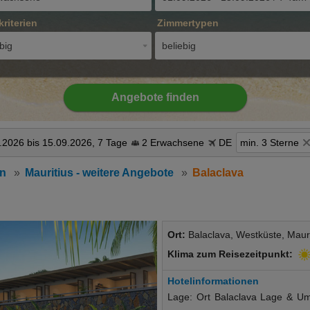
kriterien
Zimmertypen
big
beliebig
Angebote finden
.2026 bis 15.09.2026, 7 Tage
2 Erwachsene
DE
min. 3 Sterne
an
Mauritius - weitere Angebote
Balaclava
Ort:
Balaclava, Westküste, Mauri
Klima zum Reisezeitpunkt:
Hotelinformationen
Lage: Ort Balaclava Lage & Umg