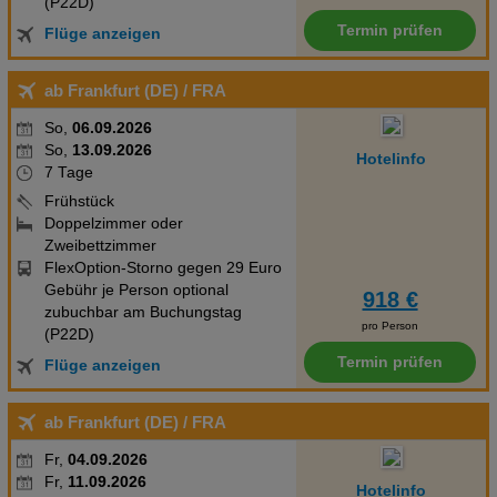
(P22D)
Termin prüfen
Flüge anzeigen
ab Frankfurt (DE)
/ FRA
So,
06.09.2026
So,
13.09.2026
Hotelinfo
7 Tage
Frühstück
Doppelzimmer oder
Zweibettzimmer
FlexOption-Storno gegen 29 Euro
Gebühr je Person optional
918 €
zubuchbar am Buchungstag
pro Person
(P22D)
Termin prüfen
Flüge anzeigen
ab Frankfurt (DE)
/ FRA
Fr,
04.09.2026
Fr,
11.09.2026
Hotelinfo