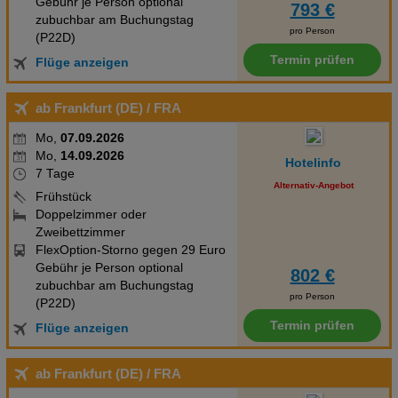
Gebühr je Person optional
793 €
zubuchbar am Buchungstag
pro Person
(P22D)
Termin prüfen
Flüge anzeigen
ab Frankfurt (DE)
/ FRA
Mo,
07.09.2026
Mo,
14.09.2026
Hotelinfo
7 Tage
Alternativ-Angebot
Frühstück
Doppelzimmer oder
Zweibettzimmer
FlexOption-Storno gegen 29 Euro
Gebühr je Person optional
802 €
zubuchbar am Buchungstag
pro Person
(P22D)
Termin prüfen
Flüge anzeigen
ab Frankfurt (DE)
/ FRA