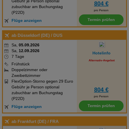
Gebühr je Person optional
804 €
zubuchbar am Buchungstag
pro Person
(P22D)
Termin prüfen
Flüge anzeigen
ab Düsseldorf (DE)
/ DUS
Sa,
05.09.2026
Sa,
12.09.2026
Hotelinfo
7 Tage
Alternativ-Angebot
Frühstück
Doppelzimmer oder
Zweibettzimmer
FlexOption-Storno gegen 29 Euro
Gebühr je Person optional
804 €
zubuchbar am Buchungstag
pro Person
(P22D)
Termin prüfen
Flüge anzeigen
ab Frankfurt (DE)
/ FRA