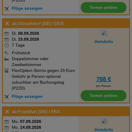
(P22D)
unbewacht: gegen Gebühr, Garage: gegen
Termin prüfen
Flüge anzeigen
GebührLandeskategorie: 3 Sterne Lage & Entfernung
Stadtzentrum/Ortszentrum ca. 1 m Hinweis für Personen mit
ab Düsseldorf (DE)
/ DUS
eingeschränkter Mobilität: Dieses Produkt ist im Allgemeinen für
Personen mit eingeschränkter Mobilität nicht geeignet. Ob es
Di,
08.09.2026
trotzdem Ihren individuellen Bedürfnissen entspricht, erfragen Sie
Di,
15.09.2026
Hotelinfo
bitte bei Ihrer Buchungsstelle! Stand der Informationen:
7 Tage
02.10.2024 TUI informiert: Einstellung des TUI Plus Pakets Für
Frühstück
Neubuchungen ab dem 04.11.2020 ist das TUI Plus Paket nicht
Doppelzimmer oder
mehr gültig.
Zweibettzimmer
FlexOption-Storno gegen 29 Euro
Gebühr je Person optional
768 €
zubuchbar am Buchungstag
pro Person
(P22D)
Termin prüfen
Flüge anzeigen
ab Frankfurt (DE)
/ FRA
Mo,
07.09.2026
Mo,
14.09.2026
Hotelinfo