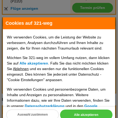
(P22D)
Termin prüfen
Flüge anzeigen
ab München (DE)
/ MUC
Cookies auf 321-weg
Do,
03.09.2026
Do,
10.09.2026
Wir verwenden Cookies, um die Leistung der Website zu
Hotelinfo
7 Tage
verbessern, Analysen durchzuführen und Ihnen Inhalte zu
zeigen, die für Ihren nächsten Traumurlaub relevant sind.
Frühstück
Doppelzimmer oder
Möchten Sie 321-weg im vollem Umfang nutzen, dann klicken
Zweibettzimmer
Sie auf
Alle akzeptieren
. Falls Sie das nicht möchten klicken
FlexOption-Storno gegen 29 Euro
Sie
Ablehnen
und es werden nur die funktionellen Cookies
Gebühr je Person optional
1364 €
eingesezt. Dies können Sie jederzeit unter Datenschutz -
zubuchbar am Buchungstag
pro Person
"Cookie Einstellungen" anpassen.
(P22D)
Termin prüfen
Flüge anzeigen
Wir verwenden Cookies und personenbezogene Daten, um
Inhalte und Anzeigen zu personalisieren. Weitere
Im Folgenden finden Sie alternative Angebote
Informationen dazu, wie wir Ihre Daten verwenden, finden Sie
in unserer
Datenschutzerklärung
und in den
Google
ab Hamburg (DE)
/ HAM
Datenschutz- und Nutzungsbedingungen
.
Auswahl zustimmen
Alle akzeptieren