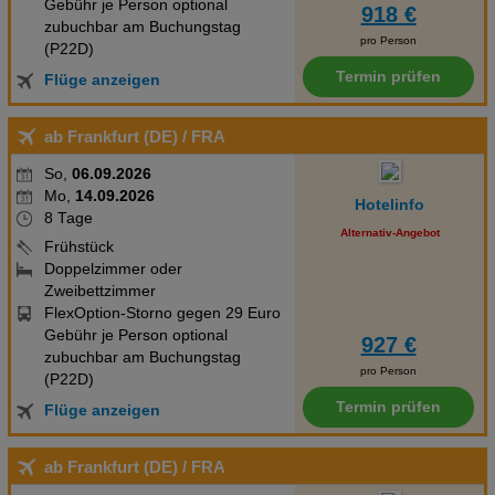
Gebühr je Person optional
918 €
zubuchbar am Buchungstag
pro Person
(P22D)
Termin prüfen
Flüge anzeigen
ab Frankfurt (DE)
/ FRA
So,
06.09.2026
Mo,
14.09.2026
Hotelinfo
8 Tage
Alternativ-Angebot
Frühstück
Doppelzimmer oder
Zweibettzimmer
FlexOption-Storno gegen 29 Euro
Gebühr je Person optional
927 €
zubuchbar am Buchungstag
pro Person
(P22D)
Termin prüfen
Flüge anzeigen
ab Frankfurt (DE)
/ FRA