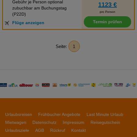
Gebühr je Person optional
1123 €
zubuchbar am Buchungstag
pro Person
(P22D)
Termin prüfen
Flüge anzeigen
Seite:
1
Urlaubsreisen
Frühbucher Angebote
Last Minute Urlaub
Mietwagen
Datenschutz
Impressum
Reisegutschein
Urlaubsziele
AGB
Rückruf
Kontakt