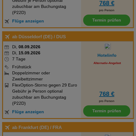
Gebühr je Person optional
768 €
zubuchbar am Buchungstag
pro Person
(P22D)
Termin prüfen
Flüge anzeigen
ab Düsseldorf (DE)
/ DUS
Di,
08.09.2026
Di,
15.09.2026
Hotelinfo
7 Tage
Alternativ-Angebot
Frühstück
Doppelzimmer oder
Zweibettzimmer
FlexOption-Storno gegen 29 Euro
Gebühr je Person optional
768 €
zubuchbar am Buchungstag
pro Person
(P22D)
Termin prüfen
Flüge anzeigen
ab Frankfurt (DE)
/ FRA