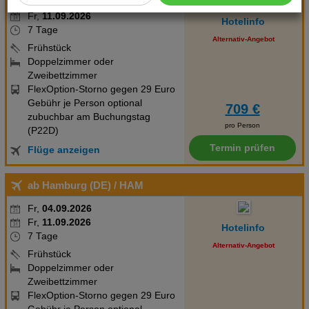
Fr,
04.09.2026
Cookie Einstellungen
Fr,
11.09.2026
Hotelinfo
7 Tage
Technische Cookies
Alternativ-Angebot
Frühstück
Analyse
Doppelzimmer oder
Zweibettzimmer
FlexOption-Storno gegen 29 Euro
Social Media Cookies
Gebühr je Person optional
709 €
zubuchbar am Buchungstag
Advertising
pro Person
(P22D)
Termin prüfen
Flüge anzeigen
Erweiterte Einstellungen
ab Hamburg (DE)
/ HAM
Fr,
04.09.2026
Fr,
11.09.2026
Hotelinfo
7 Tage
Alternativ-Angebot
Frühstück
Doppelzimmer oder
Zweibettzimmer
FlexOption-Storno gegen 29 Euro