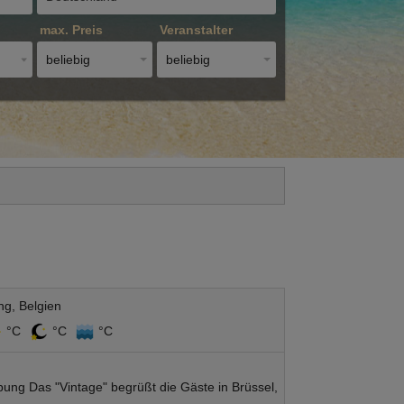
max. Preis
Veranstalter
beliebig
beliebig
g, Belgien
°C
°C
°C
ung Das "Vintage" begrüßt die Gäste in Brüssel,