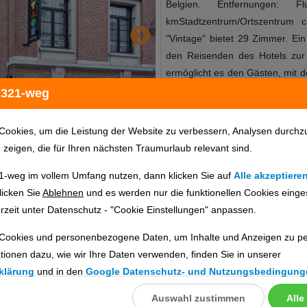
Belgien. Entfernungen:
kmStadtzentrum/Ortszentrum 
"Vintage" bietet 29 Zimmer. Ei
den Reisenden des Hotels zur 
ermöglicht es den Gästen, mit d
eigenen Fahrzeug anreist, k
 321-weg
abstellen. Das bietet Ihre
2017RezeptionLiftInternet: 
Cookies, um die Leistung der Website zu verbessern, Analysen durchz
GebührZahlungsarten: TUI Car
u zeigen, die für Ihren nächsten Traumurlaub relevant sind.
Karte/MaestroParkmöglichkeite
1-weg im vollem Umfang nutzen, dann klicken Sie auf
Alle akzeptiere
gegen GebührTagungseinricht
Hotelinfo
Bilder
Karte
licken Sie
Ablehnen
und es werden nur die funktionellen Cookies einge
29Landeskategorie: 3 Sterne Ess
rzeit unter Datenschutz - "Cookie Einstellungen" anpassen.
garantiert einen guten Start in
folgende Verpflegungsa
Cookies und personenbezogene Daten, um Inhalte und Anzeigen zu per
en
Verpflegungsangebote: Früh
tionen dazu, wie wir Ihre Daten verwenden, finden Sie in unserer
Annehmlichkeiten vervollständ
ig prüfen. Die Verfügbarkeit wird direkt beim Veranstalter geprüft.
klärung
und in den
Google Datenschutz- und Nutzungsbedingung
Unterkünfte. Das Haus bietet
wohnen Sie Doppelzimmer, 1 Zust
Auswahl zustimmen
Alle
llungen
ebnisse gefunden.