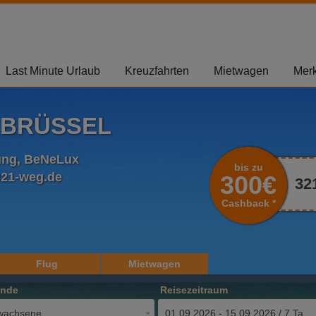
Last Minute Urlaub
Kreuzfahrten
Mietwagen
Merk
 BRÜSSEL
bung, BeNeLux
bis zu
321-weg.de
300€
32
Cashback *
Flug
Mietwagen
ende
Reisezeitraum
wachsene
01.09.2026 - 15.09.2026 / 7 Tage