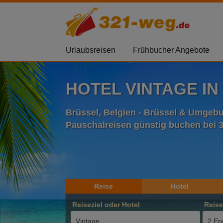
Urlaubsreisen
Frühbucher Angebote
HOTEL VINTAGE IN
Brüssel, Belgien - Brüssel & Umge
Pauschalreisen günstig buchen bei 
Reise
Hotel
Reiseziel oder Hotel
Reis
2 Er