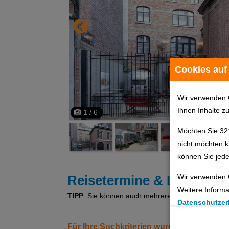
Cookies auf
Wir verwenden 
Ihnen Inhalte z
1 / 6
Möchten Sie 32
nicht möchten k
können Sie jede
Wir verwenden 
Reisetermine & Leistung
Weitere Informa
TIPP
: Sie können auch mehrere Angebote gleichzeit
Datenschutzer
Cookie Einste
Für Ihre Suchkriterien wurden keine Erg