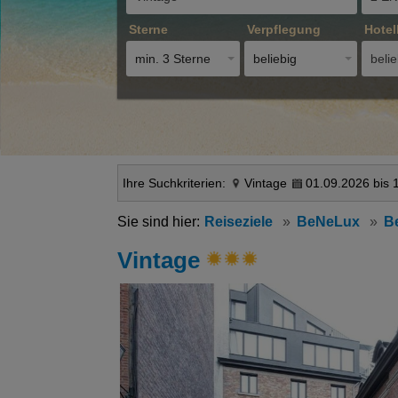
Sterne
Verpflegung
Hotel
min. 3 Sterne
beliebig
belie
Ihre Suchkriterien:
Vintage
01.09.2026 bis 
Reiseziele
BeNeLux
B
Vintage