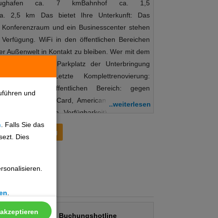
 Flughafen ca. 7 kmBahnhof ca. 1,5
ca. 2,5 km Das bietet Ihre Unterkunft: Das
n Konferenzraum und ein Businesscenter stehen
Verfügung. WiFi in den öffentlichen Bereichen
er Außenwelt in Kontakt zu bleiben. Wer mit dem
ann es auf dem Parkplatz der Unterbringung
 Unterkunft Letzte Komplettrenovierung:
WLAN/WiFi, im öffentlichen Bereich: gegen
uführen und
d / VISA, MasterCard, American Express, EC
..weiterlesen
n: Parkplatz (nach Verfügbarkeit), unbewacht:
n
. Falls Sie das
ungen: Konferenzräume: 1Etagen: 5, Zimmer:
Preisentwicklung
sezt. Dies
en & Trinken: Ein reichhaltiges Frühstücksbuffet
 den Tag. Essen & Trinken Ihre Unterkunft bietet
ngebote: Frühstück Beschreibung der
sonalisieren.
stück: kontinental So wohnen Sie: Diverse
igen die Standardeinrichtung der komfortablen
en
.
 Familienzimmer und Nichtraucherzimmer. So
ellbett, Heizung, Safe: gegen Gebühr, Internet:
 akzeptieren
Buchungshotline