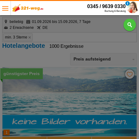
0345 / 9639 0330
Buchung & Beratung
beliebig
01.09.2026 bis 15.09.2026, 7 Tage
2 Erwachsene
DE
min. 3 Sterne
Hotelangebote
1000 Ergebnisse
Preis aufsteigend
günstigster Preis
1