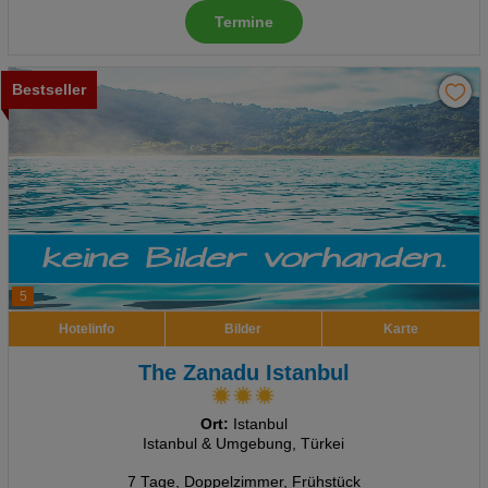
Termine
Bestseller
5
Hotelinfo
Bilder
Karte
The Zanadu Istanbul
Ort:
Istanbul
Istanbul & Umgebung, Türkei
7 Tage
,
Doppelzimmer, Frühstück