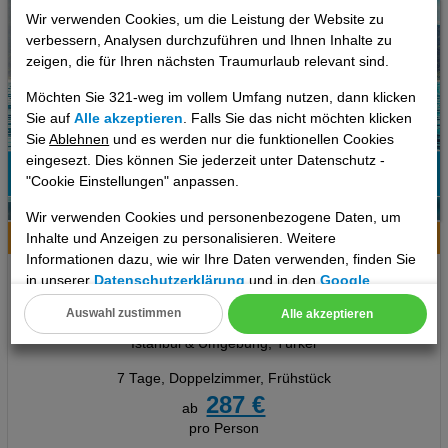
Wir verwenden Cookies, um die Leistung der Website zu
verbessern, Analysen durchzuführen und Ihnen Inhalte zu
zeigen, die für Ihren nächsten Traumurlaub relevant sind.
Möchten Sie 321-weg im vollem Umfang nutzen, dann klicken
Sie auf
Alle akzeptieren
. Falls Sie das nicht möchten klicken
Sie
Ablehnen
und es werden nur die funktionellen Cookies
eingesezt. Dies können Sie jederzeit unter Datenschutz -
"Cookie Einstellungen" anpassen.
11
Wir verwenden Cookies und personenbezogene Daten, um
Inhalte und Anzeigen zu personalisieren. Weitere
Hotelinfo
Bilder
Karte
Informationen dazu, wie wir Ihre Daten verwenden, finden Sie
Grand Vatan Hotel
in unserer
Datenschutzerklärung
und in den
Google
Datenschutz- und Nutzungsbedingungen
.
Auswahl zustimmen
Alle akzeptieren
Ort:
Istanbul
Cookie Einstellungen
Istanbul & Umgebung, Türkei
Technische Cookies
7 Tage
,
Doppelzimmer, Frühstück
287 €
ab
Analyse
pro Person