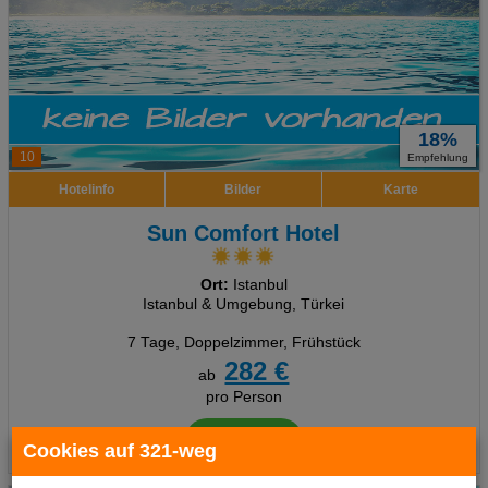
18%
10
Empfehlung
Hotelinfo
Bilder
Karte
Sun Comfort Hotel
Ort:
Istanbul
Istanbul & Umgebung, Türkei
7 Tage
,
Doppelzimmer, Frühstück
282 €
ab
pro Person
Termine
Cookies auf 321-weg