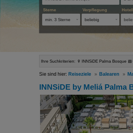
Sterne
Verpflegung
Hotel
min. 3 Sterne
beliebig
belie
Ihre Suchkriterien:
INNSiDE Palma Bosque
Reiseziele
Balearen
Ma
INNSiDE by Meliá Palma 