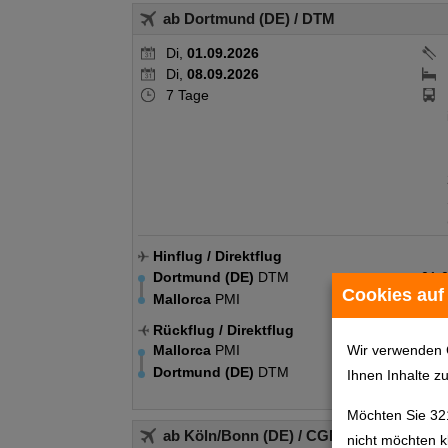
ab Dortmund (DE)
/ DTM
Di,
01.09.2026
Di,
08.09.2026
7 Tage
Hinflug
/ Direktflug
Dortmund (DE)
DTM
01.
Cookies auf
Mallorca
PMI
01.
Rückflug
/ Direktflug
Wir verwenden 
Mallorca
PMI
08.
Dortmund (DE)
DTM
08.
Ihnen Inhalte z
Möchten Sie 32
ab Köln/Bonn (DE)
/ CGN
nicht möchten k