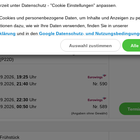
rzeit unter Datenschutz - "Cookie Einstellungen" anpassen.
Frühstück
DZ Premium BK, Balkon
Cookies und personenbezogene Daten, um Inhalte und Anzeigen zu per
FLEX4KISS kostenfrei
tionen dazu, wie wir Ihre Daten verwenden, finden Sie in unserer
inklusive,FLEX4KISS für 29 EUR pro
Erwachsener am
klärung
und in den
Google Datenschutz- und Nutzungsbedingung
Buchungstag/Optional zubuchbar, bis
Auswahl zustimmen
Alle
llungen
22 Tage vor Abreise kostenfreier
Storno & eine kostenfreie Umbuchung
ookies
(P22D)
09.2026,
19:25
Uhr
09.2026,
21:40
Uhr
Nr. 590
Cookies
09.2026,
22:30
Uhr
09.2026,
00:50
Uhr
Nr. 589
Termi
nstellungen
(Angaben ohne Gewähr)
Frühstück