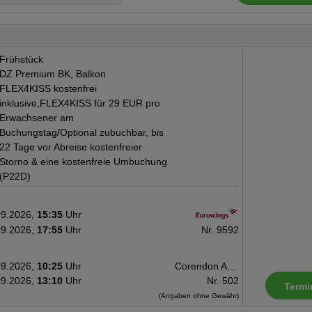
Training, Laufband, Kardioger
Gebühr (teils Fremdanbieter): F
zahlbar vor OrtHaustiere auf A
EinwegplastikMülltrennungPräfe
Frühstück
DZ Premium BK, Balkon
und Dienstleistungen zur Re
FLEX4KISS kostenfrei
ReinigungWassereinsparu
inklusive,FLEX4KISS für 29 EUR pro
Umweltvorhaben oder -p
Erwachsener am
UnternehmenFörderung und Unt
Buchungstag/Optional zubuchbar, bis
Projekte Honeymoon: Hochzeit
22 Tage vor Abreise kostenfreier
Verfügbarkeit, Mindestaufenthal
Storno & eine kostenfreie Umbuchung
Obstkorb auf dem Zimmer (gülti
(P22D)
bei Buchung angeben) Heiratsur
verantwortungsvollen Touris
09.2026,
15:35
Uhr
nachhaltiger gestalten und
09.2026,
17:55
Uhr
Nr. 9592
Sustainable Tourism Council ane
TouristensteuerSeit dem 1. Ju
09.2026,
10:25
Uhr
Corendon Airlines Europe
Übernachtungssteuer für nachh
09.2026,
13:10
Uhr
Nr. 502
EUR 1 (ca. CHF 1,10) und E
Termi
(Angaben ohne Gewähr)
Person/Nacht und ist von den Gäs