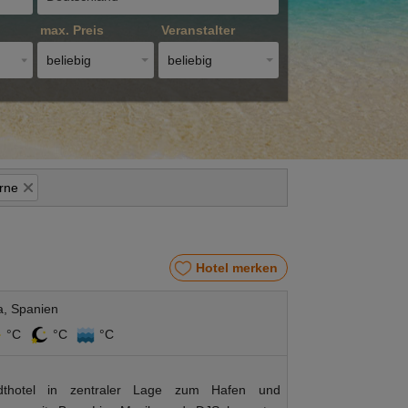
max. Preis
Veranstalter
beliebig
beliebig
erne
Hotel merken
a, Spanien
°C
°C
°C
adthotel in zentraler Lage zum Hafen und