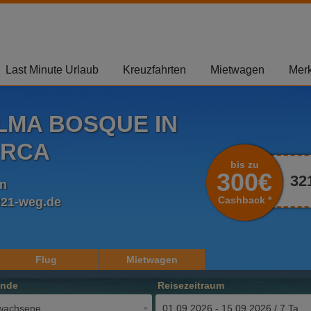
Last Minute Urlaub
Kreuzfahrten
Mietwagen
Merk
LMA BOSQUE IN
ORCA
bis zu
300€
32
en
Cashback *
321-weg.de
Flug
Mietwagen
ende
Reisezeitraum
wachsene
01.09.2026 - 15.09.2026 / 7 Tage