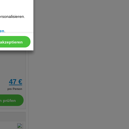
Hotelinfo
sonalisieren.
en
.
 akzeptieren
47 €
pro Person
n prüfen