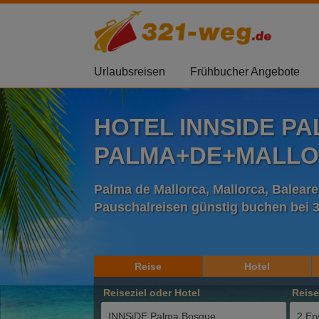
Urlaubsreisen
Frühbucher Angebote
HOTEL INNSIDE PA
PALMA+DE+MALL
Palma de Mallorca, Mallorca, Balear
Pauschalreisen günstig buchen bei 
Reise
Hotel
Reiseziel oder Hotel
Reis
2 Er