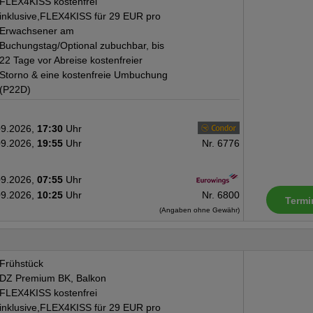
FLEX4KISS kostenfrei
inklusive,FLEX4KISS für 29 EUR pro
Erwachsener am
Buchungstag/Optional zubuchbar, bis
22 Tage vor Abreise kostenfreier
Storno & eine kostenfreie Umbuchung
(P22D)
09.2026,
17:30
Uhr
09.2026,
19:55
Uhr
Nr. 6776
09.2026,
07:55
Uhr
09.2026,
10:25
Uhr
Nr. 6800
Termi
(Angaben ohne Gewähr)
Frühstück
DZ Premium BK, Balkon
FLEX4KISS kostenfrei
inklusive,FLEX4KISS für 29 EUR pro