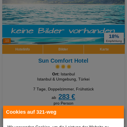
18%
10
Empfehlung
Hotelinfo
Bilder
Karte
Sun Comfort Hotel
Ort:
Istanbul
Istanbul & Umgebung, Türkei
7 Tage
,
Doppelzimmer, Frühstück
283 €
ab
pro Person
Cookies auf 321-weg
Termine