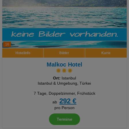
16
Hotelinfo
Bilder
Karte
Malkoc Hotel
Ort:
Istanbul
Istanbul & Umgebung, Türkei
7 Tage
,
Doppelzimmer, Frühstück
292 €
ab
pro Person
Termine