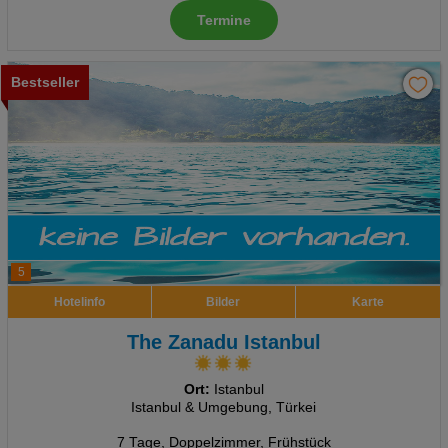
Termine
Bestseller
5
Hotelinfo
Bilder
Karte
The Zanadu Istanbul
Ort:
Istanbul
Istanbul & Umgebung, Türkei
7 Tage
,
Doppelzimmer, Frühstück