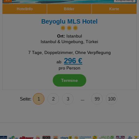
Hotelinfo
Bilder
Karte
Beyoglu MLS Hotel
Ort:
Istanbul
Istanbul & Umgebung, Türkei
7 Tage
,
Doppelzimmer, Ohne Verpflegung
296 €
ab
pro Person
Termine
Seite:
1
2
3
...
99
100