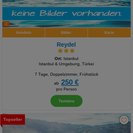
2
Hotelinfo
Bilder
Karte
Reydel
Ort:
Istanbul
Istanbul & Umgebung, Türkei
7 Tage
,
Doppelzimmer, Frühstück
250 €
ab
pro Person
Termine
Topseller