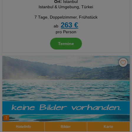
Ort:
Istanbul
Istanbul & Umgebung, Türkei
7 Tage
,
Doppelzimmer, Frühstück
263 €
ab
pro Person
Termine
7
Hotelinfo
Bilder
Karte