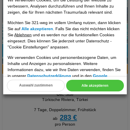
Wir verwenden Cookies, um die Leistung der Website zu
verbessern, Analysen durchzuführen und Ihnen Inhalte zu
zeigen, die für Ihren nächsten Traumurlaub relevant sind.
Möchten Sie 321-weg im vollem Umfang nutzen, dann klicken
Sie auf
Alle akzeptieren
. Falls Sie das nicht möchten klicken
Sie
Ablehnen
und es werden nur die funktionellen Cookies
eingesezt. Dies können Sie jederzeit unter Datenschutz -
"Cookie Einstellungen" anpassen.
77%
Wir verwenden Cookies und personenbezogene Daten, um
11
Empfehlung
Inhalte und Anzeigen zu personalisieren. Weitere
Hotelinfo
Bilder
Karte
Informationen dazu, wie wir Ihre Daten verwenden, finden Sie
in unserer
Datenschutzerklärung
und in den
Google
Orient Apart Otel
Datenschutz- und Nutzungsbedingungen
.
Auswahl zustimmen
Alle akzeptieren
Cookie Einstellungen
Ort:
Side
Türkische Riviera, Türkei
Technische Cookies
7 Tage
,
Doppelzimmer, Frühstück
Analyse
283 €
ab
pro Person
Social Media Cookies