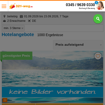
0345 / 9639 0330
Buchung & Beratung
beliebig
01.09.2026 bis 15.09.2026, 7 Tage
2 Erwachsene
DE
min. 3 Sterne
Hotelangebote
1000 Ergebnisse
Preis aufsteigend
günstigster Preis
1