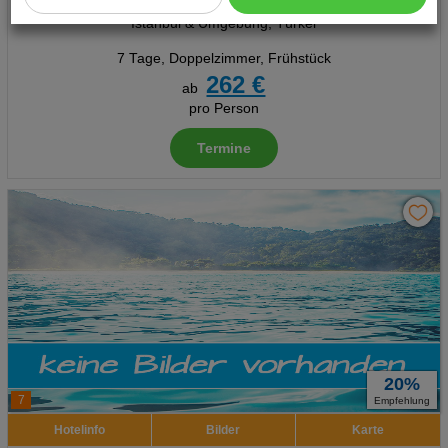
Ort:
Istanbul
Cookie Einstellungen
Istanbul & Umgebung, Türkei
Technische Cookies
7 Tage
,
Doppelzimmer, Frühstück
262 €
ab
Analyse
pro Person
Social Media Cookies
Termine
Advertising
Erweiterte Einstellungen
20%
7
Empfehlung
Hotelinfo
Bilder
Karte