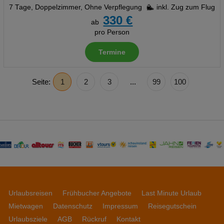
7 Tage
,
Doppelzimmer, Ohne Verpflegung
inkl. Zug zum Flug
330 €
ab
pro Person
Termine
Seite:
1
2
3
...
99
100
Urlaubsreisen
Frühbucher Angebote
Last Minute Urlaub
Mietwagen
Datenschutz
Impressum
Reisegutschein
Urlaubsziele
AGB
Rückruf
Kontakt