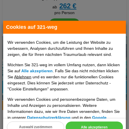
262 €
ab
pro Person
Termine
Cookies auf 321-weg
Wir verwenden Cookies, um die Leistung der Website zu
verbessern, Analysen durchzuführen und Ihnen Inhalte zu
zeigen, die für Ihren nächsten Traumurlaub relevant sind.
Möchten Sie 321-weg im vollem Umfang nutzen, dann klicken
Sie auf
Alle akzeptieren
. Falls Sie das nicht möchten klicken
Sie
Ablehnen
und es werden nur die funktionellen Cookies
eingesezt. Dies können Sie jederzeit unter Datenschutz -
"Cookie Einstellungen" anpassen.
6
Wir verwenden Cookies und personenbezogene Daten, um
Inhalte und Anzeigen zu personalisieren. Weitere
Hotelinfo
Bilder
Karte
Informationen dazu, wie wir Ihre Daten verwenden, finden Sie
Grand Milan Hotel
in unserer
Datenschutzerklärung
und in den
Google
Datenschutz- und Nutzungsbedingungen
.
Auswahl zustimmen
Alle akzeptieren