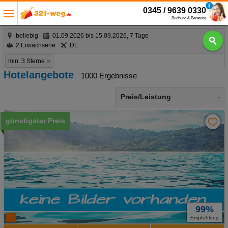
0345 / 9639 0330
Buchung & Beratung
beliebig
01.09.2026 bis 15.09.2026, 7 Tage
2 Erwachsene
DE
min. 3 Sterne
Hotelangebote
1000 Ergebnisse
Preis/Leistung
günstigster Preis
99%
1
Empfehlung