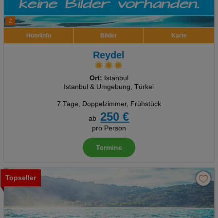
2
Hotelinfo
Bilder
Karte
Reydel
Ort:
Istanbul
Istanbul & Umgebung, Türkei
7 Tage
,
Doppelzimmer, Frühstück
250 €
ab
pro Person
Termine
Topseller