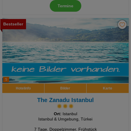
Termine
Bestseller
5
Hotelinfo
Bilder
Karte
The Zanadu Istanbul
Ort:
Istanbul
Istanbul & Umgebung, Türkei
7 Tage
,
Doppelzimmer, Frühstück